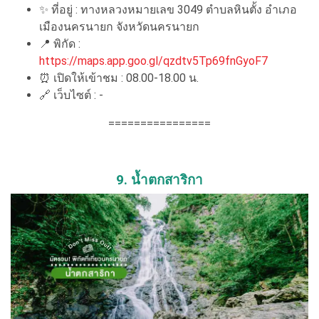
✨
ที่อยู่ : ทางหลวงหมายเลข 3049 ตำบลหินตั้ง อำเภอ
เมืองนครนายก จังหวัดนครนายก
📍
พิกัด :
https://maps.app.goo.gl/qzdtv5Tp69fnGyoF7
⏰
เปิดให้เข้าชม : 08.00-18.00 น.
🔗
เว็บไซต์ : -
================
9. น้ำตกสาริกา