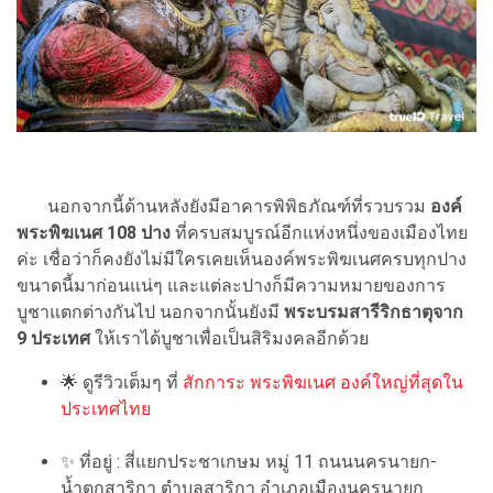
นอกจากนี้ด้านหลังยังมีอาคารพิพิธภัณฑ์ที่รวบรวม
องค์
พระพิฆเนศ 108 ปาง
ที่ครบสมบูรณ์อีกแห่งหนึ่งของเมืองไทย
ค่ะ เชื่อว่าก็คงยังไม่มีใครเคยเห็นองค์พระพิฆเนศครบทุกปาง
ขนาดนี้มาก่อนแน่ๆ และแต่ละปางก็มีความหมายของการ
บูชาแตกต่างกันไป นอกจากนั้นยังมี
พระบรมสารีริกธาตุจาก
9 ประเทศ
ให้เราได้บูชาเพื่อเป็นสิริมงคลอีกด้วย
🌟
ดูรีวิวเต็มๆ ที่
สักการะ พระพิฆเนศ องค์ใหญ่ที่สุดใน
ประเทศไทย
✨
ที่อยู่ : สี่แยกประชาเกษม หมู่ 11 ถนนนครนายก-
น้ำตกสาริกา ตำบลสาริกา อำเภอเมืองนครนายก