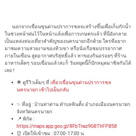
นอกจากเขื่อนขุนด่านปราการชลจะสร้างขึ้นเพื่อเก็บกักน้ำ
ในช่วงหน้าฝนไว้ในหน้าแล้งเพื่อการเกษตรแล้ว ที่นี่ยังกลาย
เป็นแหล่งท่องเที่ยวสำคัญของนครนายกอีกด้วย ใครที่อยาก
มาชมความสวยงามของทิวเขา หรือนั่งเรือชมบรรยากาศ
ภายในเขื่อน สูดอากาศบริสุทธิ์แล้ว หาของกินอร่อยๆ ที่ร้าน
อาหารเด็ดๆ รอบเขื่อนแล้วล่ะก็ วันหยุดนี้ก็ปักหมุดมาชิลกันได้
เลย !
🌟
ดูรีวิวเต็มๆ ที่
เที่ยวเขื่อนขุนด่านปราการชล
นครนายก เช้าไปเย็นกลับ
✨
ที่อยู่ : บ้านท่าด่าน ตำบลหินตั้ง อำเภอเมืองนครนายก
จังหวัดนครนายก
📍
พิกัด :
https://maps.app.goo.gl/8FbTnaz9G8ThFPB58
⏰
เปิดให้เข้าชม : 07.00-17.00 น.