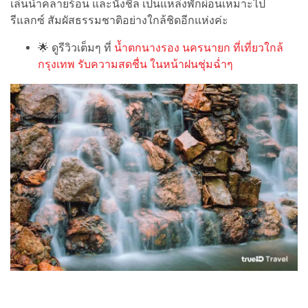
เล่นน้ำคลายร้อน และนั่งชิล เป็นแหล่งพักผ่อนเหมาะไป
รีแลกซ์ สัมผัสธรรมชาติอย่างใกล้ชิดอีกแห่งค่ะ
🌟
ดูรีวิวเต็มๆ ที่
น้ำตกนางรอง นครนายก ที่เที่ยวใกล้
กรุงเทพ รับความสดชื่น ในหน้าฝนชุ่มฉ่ำๆ