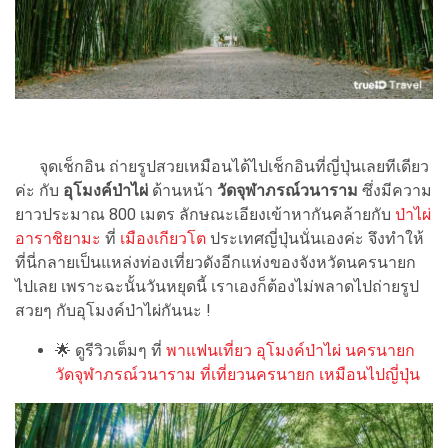
จุดเช็กอิน ถ่ายรูปสวยเหมือนได้ไปเช็กอินที่ญี่ปุ่นเลยทีเดียว
ค่ะ กับ
อุโมงค์ป่าไผ่
ด้านหน้า
วัดจุฬาภรณ์วนาราม
ซึ่งมีความ
ยาวประมาณ 800 เมตร ลักษณะเอียงเข้าหากันคล้ายกับ
ป่าไผ่
อาราชิยามะ
ที่
เมืองเกียวโต
ประเทศญี่ปุ่นนั่นเองค่ะ จึงทำให้
ที่นี่กลายเป็นแหล่งท่องเที่ยวดังอีกแห่งของจังหวัดนครนายก
ไปเลย เพราะฉะนั้นวันหยุดนี้ เราเองก็ต้องไม่พลาดไปถ่ายรูป
สวยๆ กับอุโมงค์ป่าไผ่กันนะ !
🌟
ดูรีวิวเต็มๆ ที่
พาแฟนเที่ยว อุโมงค์ป่าไผ่ นครนายก
วัดจุฬาภรณ์วนาราม ที่เที่ยวนครนายก เหมือนไปญี่ปุ่น