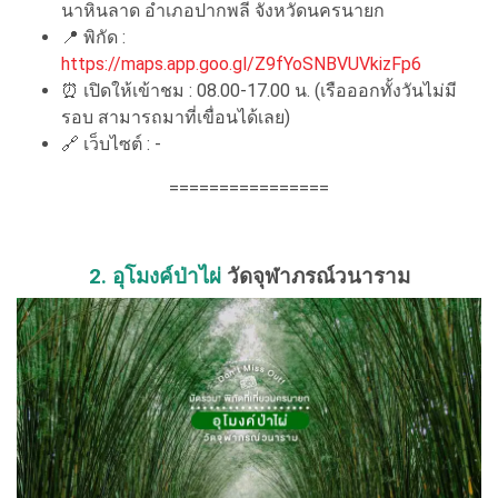
นาหินลาด อำเภอปากพลี จังหวัดนครนายก
📍
พิกัด :
https://maps.app.goo.gl/Z9fYoSNBVUVkizFp6
⏰
เปิดให้เข้าชม : 08.00-17.00 น. (เรือออกทั้งวันไม่มี
รอบ สามารถมาที่เขื่อนได้เลย)
🔗
เว็บไซต์ : -
================
2. อุโมงค์ป่าไผ่
วัดจุฬาภรณ์วนาราม