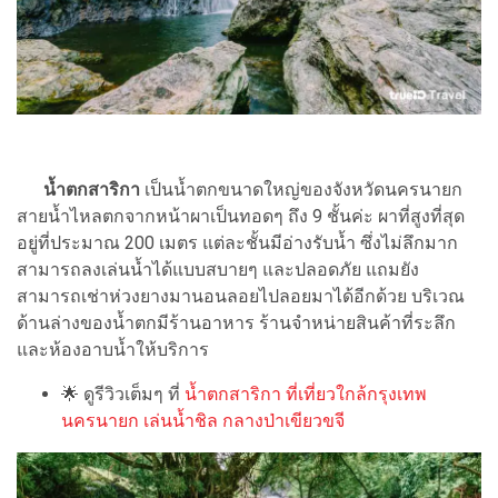
น้ำตกสาริกา
เป็นน้ำตกขนาดใหญ่ของจังหวัดนครนายก
สายน้ำไหลตกจากหน้าผาเป็นทอดๆ ถึง 9 ชั้นค่ะ ผาที่สูงที่สุด
อยู่ที่ประมาณ 200 เมตร แต่ละชั้นมีอ่างรับน้ำ ซึ่งไม่ลึกมาก
สามารถลงเล่นน้ำได้แบบสบายๆ และปลอดภัย แถมยัง
สามารถเช่าห่วงยางมานอนลอยไปลอยมาได้อีกด้วย บริเวณ
ด้านล่างของน้ำตกมีร้านอาหาร ร้านจำหน่ายสินค้าที่ระลึก
และห้องอาบน้ำให้บริการ
🌟
ดูรีวิวเต็มๆ ที่
น้ำตกสาริกา ที่เที่ยวใกล้กรุงเทพ
นครนายก เล่นน้ำชิล กลางป่าเขียวขจี