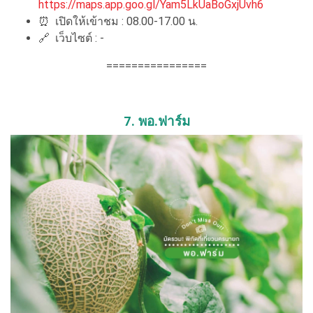
https://maps.app.goo.gl/Yam5LkUaBoGxjUvh6
⏰
เปิดให้เข้าชม : 08.00-17.00 น.
🔗
เว็บไซต์ : -
================
7. พอ.ฟาร์ม