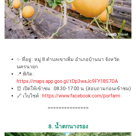
✨
ที่อยู่ : หมู่ 8 ตำบลเขาเพิ่ม อำเภอบ้านนา จังหวัด
นครนายก
📍
พิกัด :
https://maps.app.goo.gl/tDp3waJc9FY18S7DA
⏰
เปิดให้เข้าชม : 08.30-17.00 น. (สอบถามก่อนเข้าชม)
🔗
เว็บไซต์ :
https://www.facebook.com/porfarm
===============
8. น้ำตกนางรอง