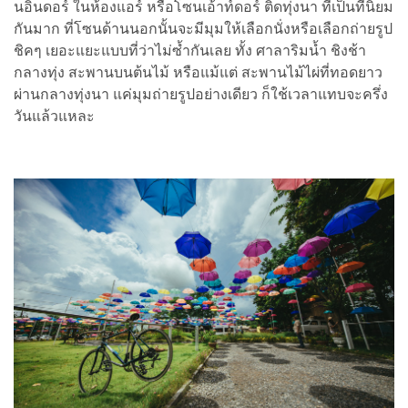
นอินดอร์ ในห้องแอร์ หรือโซนเอ้าท์ดอร์ ติดทุ่งนา ที่เป็นที่นิยม
กันมาก ที่โซนด้านนอกนั้นจะมีมุมให้เลือกนั่งหรือเลือกถ่ายรูป
ชิคๆ เยอะแยะแบบที่ว่าไม่ซ้ำกันเลย ทั้ง ศาลาริมน้ำ ชิงช้า
กลางทุ่ง สะพานบนต้นไม้ หรือแม้แต่ สะพานไม้ไผ่ที่ทอดยาว
ผ่านกลางทุ่งนา แค่มุมถ่ายรูปอย่างเดียว ก็ใช้เวลาแทบจะครึ่ง
วันแล้วแหละ