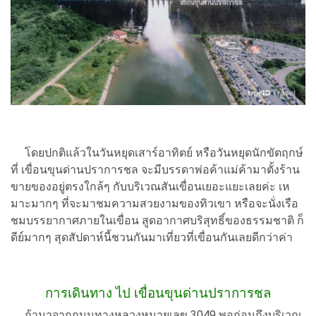
โดยปกติแล้วในวันหยุดเสาร์อาทิตย์ หรือวันหยุดนักขัตฤกษ์
ที่ เขื่อนขุนด่านปราการชล จะมีบรรดาพ่อค้าแม่ค้ามาตั้งร้าน
ขายของอยู่ตรงใกล้ๆ กับบริเวณสันเขื่อนเยอะแยะเลยค่ะ เห
มาะมากๆ ที่จะมาชมความสวยงามของทิวเขา หรือจะนั่งเรือ
ชมบรรยากาศภายในเขื่อน สูดอากาศบริสุทธิ์ของธรรมชาติ ก็
ดีย์มากๆ สุดสัปดาห์นี้ชวนกันมาเที่ยวที่เขื่อนกันเลยดีกว่าค่า
การเดินทาง ไป เขื่อนขุนด่านปราการชล
ถ้ามาจากถนนทางหลวงหมายเลข 3049 พอก่อนถึงบริเวณ