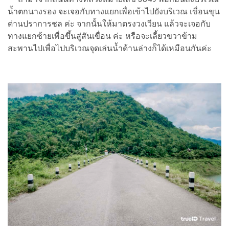
น้ำตกนางรอง จะเจอกับทางแยกเพื่อเข้าไปยังบริเวณ เขื่อนขุน
ด่านปราการชล ค่ะ จากนั้นให้มาตรงวงเวียน แล้วจะเจอกับ
ทางแยกซ้ายเพื่อขึ้นสู่สันเขื่อน ค่ะ หรือจะเลี้ยวขวาข้าม
สะพานไปเพื่อไปบริเวณจุดเล่นน้ำด้านล่างก็ได้เหมือนกันค่ะ