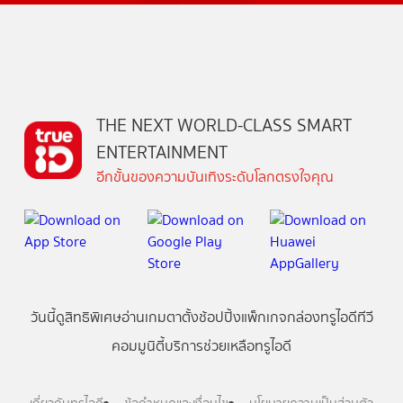
THE NEXT WORLD-CLASS SMART
ENTERTAINMENT
อีกขั้นของความบันเทิงระดับโลกตรงใจคุณ
วันนี้
ดู
สิทธิพิเศษ
อ่าน
เกม
ตาตั้ง
ช้อปปิ้ง
แพ็กเกจ
กล่องทรูไอดีทีวี
คอมมูนิตี้
บริการช่วยเหลือทรูไอดี