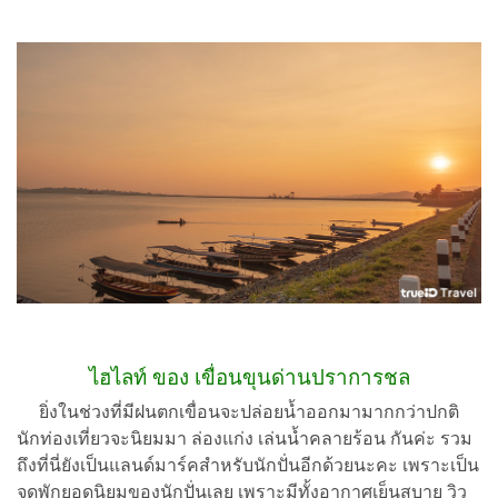
ไฮไลท์ ของ เขื่อนขุนด่านปราการชล
ยิ่งในช่วงที่มีฝนตกเขื่อนจะปล่อยน้ำออกมามากกว่าปกติ
นักท่องเที่ยวจะนิยมมา ล่องแก่ง เล่นน้ำคลายร้อน กันค่ะ รวม
ถึงที่นี่ยังเป็นแลนด์มาร์คสำหรับนักปั่นอีกด้วยนะคะ เพราะเป็น
จุดพักยอดนิยมของนักปั่นเลย เพราะมีทั้งอากาศเย็นสบาย วิว