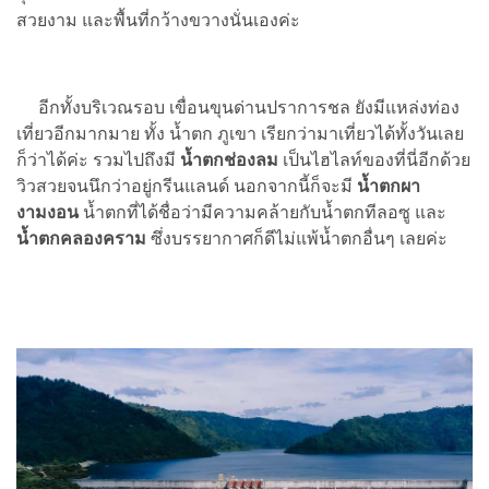
สวยงาม และพื้นที่กว้างขวางนั่นเองค่ะ
อีกทั้งบริเวณรอบ เขื่อนขุนด่านปราการชล ยังมีแหล่งท่อง
เที่ยวอีกมากมาย ทั้ง น้ำตก ภูเขา เรียกว่ามาเที่ยวได้ทั้งวันเลย
ก็ว่าได้ค่ะ รวมไปถึงมี
น้ำตกช่องลม
เป็นไฮไลท์ของที่นี่อีกด้วย
วิวสวยจนนึกว่าอยู่กรีนแลนด์ นอกจากนี้ก็จะมี
น้ำตกผา
งามงอน
น้ำตกที่ได้ชื่อว่ามีความคล้ายกับน้ำตกทีลอซู และ
น้ำตกคลองคราม
ซึ่งบรรยากาศก็ดีไม่แพ้น้ำตกอื่นๆ เลยค่ะ