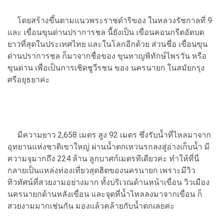
โดยสร้างขึ้นตามแนวพระราชดำริของ ในหลวงรัชกาลที่ 9
และ เขื่อนขุนด่านปราการชล นี้ยังเป็น เขื่อนคอนกรีตอัดบด
ยาวที่สุดในประเทศไทย และในโลกอีกด้วย ส่วนชื่อ เขื่อนขุน
ด่านปราการชล ก็มาจากชื่อของ ขุนหาญพิทักษ์ไพรวัน หรือ
ขุนด่าน เพื่อเป็นการเชิดชูวีรชน ของ นครนายก ในสมัยกรุง
ศรีอยุธยาค่ะ
มีความยาว 2,658 เมตร สูง 92 เมตร ซึ่งรับน้ำที่ไหลมาจาก
อุทยานแห่งชาติเขาใหญ่ ผ่านน้ำตกเหวนรกลงสู่อ่างเก็บน้ำ มี
ความจุมากถึง 224 ล้าน ลูกบาศก์เมตรทีเดียวค่ะ ทำให้ที่นี่
กลายเป็นแหล่งท่องเที่ยวสุดฮิตของนครนายก เพราะมีวิว
ทิวทัศน์ที่สวยงามอย่างมาก ทั้งบริเวณด้านหน้าเขื่อน วิวเมือง
นครนายกด้านหลังเขื่อน และจุดที่น้ำไหลลงมาจากเขื่อน ก็
สวยงามมากเช่นกัน มองแล้วคล้ายกับน้ำตกเลยค่ะ