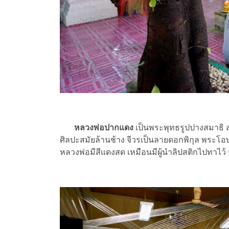
หลวงพ่อปากแดง
เป็นพระพุทธรูปปางสมาธิ สร้
ศิลปะสมัยล้านช้าง จีวรเป็นลายดอกพิกุล พระโอษฐ์
หลวงพ่อมีสีแดงสด เหมือนมีผู้นำลิปสติกไปทาไว้ 