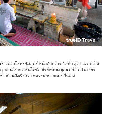
างด้วยโลหะสัมฤทธิ์ หน้าตักกว้าง 49 นิ้ว สูง 1 เมตร เป็น
แย้มมีสีแดงเห็นได้ชัด สิ่งที่เด่นสะดุดตา คือ ที่ปากของ
ชาวบ้านจึงเรียกว่า
หลวงพ่อปากแดง
นั่นเอง