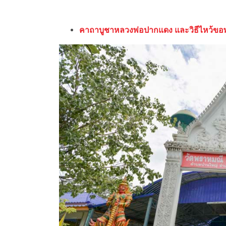
คาถาบูชาหลวงพ่อปากแดง และวิธีไหว้ข