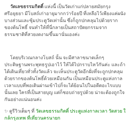
วัดเลขธรรมกิตติ์
แห่งนี้ เป็นวัดเก่าแก่ปลายสมัยกรุง
ศรีอยุธยา มีโบสถ์เก่าอายุมากกว่าร้อยปี ที่เหลือไว้เพียงแค่ผนัง
บางส่วนและซุ้มประตูวัดเท่านั้น ซึ่งก็ถูกปกคลุมไปด้วยราก
ของต้นโพธิ์ จนทำให้ที่นี่กลายเป็นสถาปัตยกรรมจาก
ธรรมชาติที่สวยงดงามขึ้นมานั่นเองค่ะ
โดยบริเวณกลางโบสถ์ นั้น จะมีศาลาขนาดเล็กๆ
ประดิษฐานพระพุทธรูปเอาไว้ ให้ได้ไปกราบไหว้กันค่ะ และถ้า
ได้เดินเที่ยวทั่วทั้งวัดแล้ว จะเห็นประตูวัดอีกฝั่งที่จะถูกปกคลุม
ด้วยรากของต้นโพธิ์ด้วยเหมือนกัน เป็นเหมือนประตูแห่งกาล
เวลาแบบที่พอเดินผ่านเข้าไปก็จะได้ย้อนไปในอดีตอะไรแบบ
นั้นเลย ใครที่เป็นสายบุญ แต่ก็ชอบถ่ายรูปด้วย น่าจะต้องถูกใจ
กันอย่างแน่นอนค่ะ
✨ ดูรีวิวเต็มๆ ที่
วัดเลขธรรมกิตติ์ ประตูแห่งกาลเวลา วัดสวย ใ
กล้กรุงเทพ ที่เที่ยวนครนายก