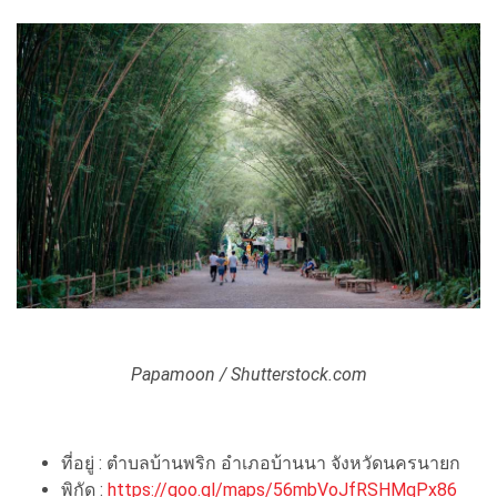
Papamoon / Shutterstock.com
ที่อยู่ : ตำบลบ้านพริก อำเภอบ้านนา จังหวัดนครนายก
พิกัด :
https://goo.gl/maps/56mbVoJfRSHMqPx86