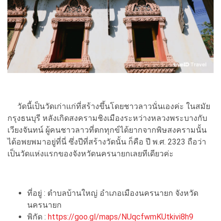
วัดนี้เป็นวัดเก่าแก่ที่สร้างขึ้นโดยชาวลาวนั่นเองค่ะ ในสมัย
กรุงธนบุรี หลังเกิดสงครามชิงเมืองระหว่างหลวงพระบางกับ
เวียงจันทน์ ผู้คนชาวลาวที่ตกทุกข์ได้ยากจากพิษสงครามนั้น
ได้อพยพมาอยู่ที่นี่ ซึ่งปีที่สร้างวัดนั้น ก็คือ ปี พ.ศ. 2323 ถือว่า
เป็นวัดแห่งแรกของจังหวัดนครนายกเลยทีเดียวค่ะ
ที่อยู่ : ตําบลบ้านใหญ่ อําเภอเมืองนครนายก จังหวัด
นครนายก
พิกัด :
https://goo.gl/maps/NUqcfwmKUtkivi8h9