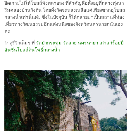
ยึดเกาะไม่ให้โบสถ์พังทลายลง ที่สำคัญคือตั้งอยู่ที่กลางทุ่งนา
ริมคลองบ้านวังต้น โดยทั้งวัดจะหลงเหลือแค่เพียงซากอุโบสถ
กลางน้ำเท่านั้นค่ะ ซึ่งในปัจจุบัน ก็ได้กลายมาเป็นสถานที่ท่อง
เที่ยวทางวัฒนธรรมอีกแห่งหนึ่งของจังหวัดนครนายกนั่นเอง
ค่ะ
✨ ดูรีวิวเต็มๆ ที่
วัดป่ากระทุ่ม วัดสวย นครนายก เก่าแก่ร้อยปี
อันซีนโบสถ์ต้นโพธิ์กลางน้ำ