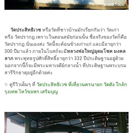
วัดประสิทธิเวช
หรือวัดที่ชาวบ้านมักเรียกกันว่า วัดเก่า
หรือ วัดปรากฎ เพราะในตอนสมัยก่อนนั้น ชื่อจริงของวัดก็คือ
วัดปรากฎ นั่นเองค่ะ วัดนี้จะค้อนข้างเก่าแก่ และมีอายุกว่า
300 ปีมาแล้ว ภายในโบสถ์จะมี
หลวงพ่อใหญ่อุดมโชค มงคล
ลาภ
พระพุทธรูปศักดิ์สิทธิ์อายุกว่า 332 ปีประดิษฐานอยู่ด้วย
นอกจากนี้ก็จะมีพระมหาเจดีย์กลางน้ำ ที่ประดิษฐานพระบรม
สารีริกธาตุอยู่อีกด้วยค่ะ
✨ ดูรีวิวเต็มๆ ที่
วัดประสิทธิเวช ที่เที่ยวนครนายก วัดดัง ใกล้ก
รุงเทพ ไหว้ขอพร เสริมบุญ