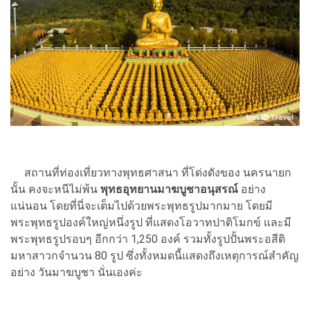
สถานที่ท่องเที่ยวทางพุทธศาสนา ที่โด่งดังของ นครนายก
นั้น คงจะหนีไม่พ้น
พุทธอุทยานมาฆบูชาอนุสรณ์
อย่าง
แน่นอน โดยที่นี่จะเต็มไปด้วยพระพุทธรูปมากมาย โดยมี
พระพุทธรูปองค์ใหญ่หนึ่งรูป ที่แสดงโอวาทปาติโมกข์ และมี
พระพุทธรูปรอบๆ อีกกว่า 1,250 องค์ รวมทั้งรูปปั้นพระอสีติ
มหาสาวกจำนวน 80 รูป ซึ่งทั้งหมดนี้แสดงถึงเหตุการณ์สำคัญ
อย่าง วันมาฆบูชา นั่นเองค่ะ