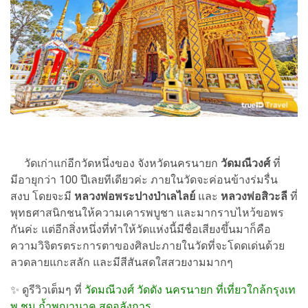
วัดเก่าแก่อีกวัดหนึ่งของ จังหวัดนครนายก
วัดมณีวงศ์
ที่
มีอายุกว่า 100 ปีเลยทีเดียวค่ะ ภายในวัดจะค่อนข้างร่มรื่น
สงบ โดยจะมี
หลวงพ่อพระปางป่าเลไลย์
และ
หลวงพ่อสิวะลี
ที่
พุทธศาสนิกชนให้ความเคารพบูชา และมากราบไหว้ขอพร
กันค่ะ แต่อีกสิ่งหนึ่งที่ทำให้วัดแห่งนี้มีชื่อเสียงขึ้นมาก็คือ
ความวิจิตรตระการตาของศิลปะภายในวัดที่จะโดดเด่นด้วย
ลวดลายแกะสลัก และมีสีสันสดใสสวยงามมากๆ
✨ ดูรีวิวเต็มๆ ที่
วัดมณีวงศ์ วัดดัง นครนายก ที่เที่ยวใกล้กรุงเท
พ ชม ถ้ำพญานาค สุดอลังการ