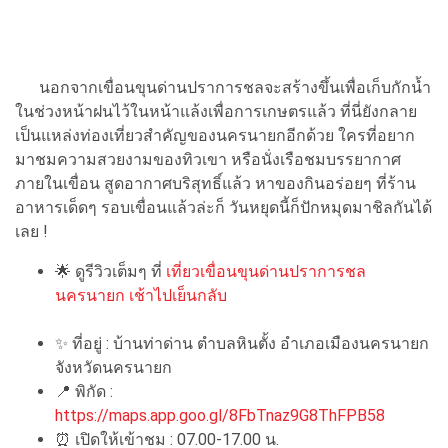
นอกจากเขื่อนขุนด่านปราการชลจะสร้างขึ้นเพื่อเก็บกักน้ำ
ในช่วงหน้าฝนไว้ในหน้าแล้งเพื่อการเกษตรแล้ว ที่นี่ยังกลาย
เป็นแหล่งท่องเที่ยวสำคัญของนครนายกอีกด้วย ใครที่อยาก
มาชมความสวยงามของทิวเขา หรือนั่งเรือชมบรรยากาศ
ภายในเขื่อน สูดอากาศบริสุทธิ์แล้ว หาของกินอร่อยๆ ที่ร้าน
อาหารเด็ดๆ รอบเขื่อนแล้วล่ะก็ วันหยุดนี้ก็ปักหมุดมาชิลกันได้
เลย !
🌟
ดูรีวิวเต็มๆ ที่
เที่ยวเขื่อนขุนด่านปราการชล
นครนายก เช้าไปเย็นกลับ
✨
ที่อยู่ : บ้านท่าด่าน ตำบลหินตั้ง อำเภอเมืองนครนายก
จังหวัดนครนายก
📍
พิกัด :
https://maps.app.goo.gl/8FbTnaz9G8ThFPB58
⏰
เปิดให้เข้าชม : 07.00-17.00 น.