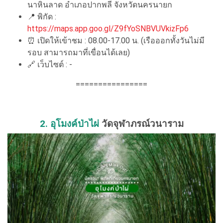
นาหินลาด อำเภอปากพลี จังหวัดนครนายก
📍
พิกัด :
https://maps.app.goo.gl/Z9fYoSNBVUVkizFp6
⏰
เปิดให้เข้าชม : 08.00-17.00 น. (เรือออกทั้งวันไม่มี
รอบ สามารถมาที่เขื่อนได้เลย)
🔗
เว็บไซต์ : -
================
2. อุโมงค์ป่าไผ่
วัดจุฬาภรณ์วนาราม