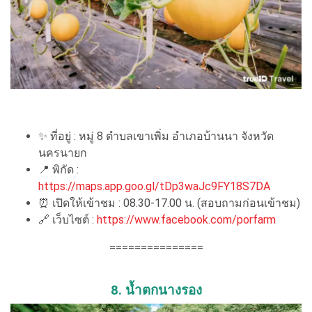
✨
ที่อยู่ : หมู่ 8 ตำบลเขาเพิ่ม อำเภอบ้านนา จังหวัด
นครนายก
📍
พิกัด :
https://maps.app.goo.gl/tDp3waJc9FY18S7DA
⏰
เปิดให้เข้าชม : 08.30-17.00 น. (สอบถามก่อนเข้าชม)
🔗
เว็บไซต์ :
https://www.facebook.com/porfarm
===============
8. น้ำตกนางรอง