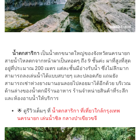
น้ำตกสาริกา
เป็นน้ำตกขนาดใหญ่ของจังหวัดนครนายก
สายน้ำไหลตกจากหน้าผาเป็นทอดๆ ถึง 9 ชั้นค่ะ ผาที่สูงที่สุด
อยู่ที่ประมาณ 200 เมตร แต่ละชั้นมีอ่างรับน้ำ ซึ่งไม่ลึกมาก
สามารถลงเล่นน้ำได้แบบสบายๆ และปลอดภัย แถมยัง
สามารถเช่าห่วงยางมานอนลอยไปลอยมาได้อีกด้วย บริเวณ
ด้านล่างของน้ำตกมีร้านอาหาร ร้านจำหน่ายสินค้าที่ระลึก
และห้องอาบน้ำให้บริการ
🌟
ดูรีวิวเต็มๆ ที่
น้ำตกสาริกา ที่เที่ยวใกล้กรุงเทพ
นครนายก เล่นน้ำชิล กลางป่าเขียวขจี