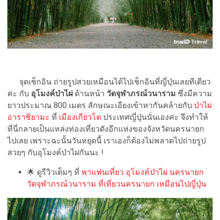
จุดเช็กอิน ถ่ายรูปสวยเหมือนได้ไปเช็กอินที่ญี่ปุ่นเลยทีเดียว
ค่ะ กับ
อุโมงค์ป่าไผ่
ด้านหน้า
วัดจุฬาภรณ์วนาราม
ซึ่งมีความ
ยาวประมาณ 800 เมตร ลักษณะเอียงเข้าหากันคล้ายกับ
ป่าไผ่
อาราชิยามะ
ที่
เมืองเกียวโต
ประเทศญี่ปุ่นนั่นเองค่ะ จึงทำให้
ที่นี่กลายเป็นแหล่งท่องเที่ยวดังอีกแห่งของจังหวัดนครนายก
ไปเลย เพราะฉะนั้นวันหยุดนี้ เราเองก็ต้องไม่พลาดไปถ่ายรูป
สวยๆ กับอุโมงค์ป่าไผ่กันนะ !
🌟
ดูรีวิวเต็มๆ ที่
พาแฟนเที่ยว อุโมงค์ป่าไผ่ นครนายก
วัดจุฬาภรณ์วนาราม ที่เที่ยวนครนายก เหมือนไปญี่ปุ่น