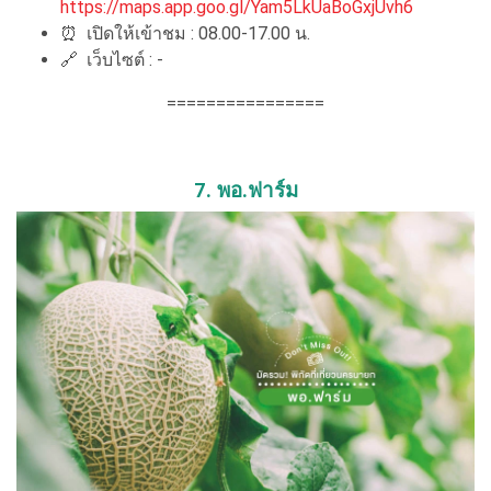
https://maps.app.goo.gl/Yam5LkUaBoGxjUvh6
⏰
เปิดให้เข้าชม : 08.00-17.00 น.
🔗
เว็บไซต์ : -
================
7. พอ.ฟาร์ม