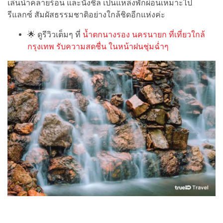
เล่นน้ำคลายร้อน และนั่งชิล เป็นแหล่งพักผ่อนเหมาะไป
รีแลกซ์ สัมผัสธรรมชาติอย่างใกล้ชิดอีกแห่งค่ะ
🌟
ดูรีวิวเต็มๆ ที่
น้ำตกนางรอง นครนายก ที่เที่ยวใกล้
กรุงเทพ รับความสดชื่น ในหน้าฝนชุ่มฉ่ำๆ