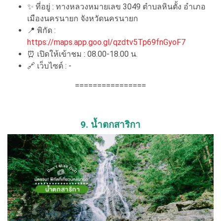
✨
ที่อยู่ : ทางหลวงหมายเลข 3049 ตำบลหินตั้ง อำเภอ
เมืองนครนายก จังหวัดนครนายก
📍
พิกัด :
https://maps.app.goo.gl/qzdtv5Tp69fnGyoF7
⏰
เปิดให้เข้าชม : 08.00-18.00 น.
🔗
เว็บไซต์ : -
================
9. น้ำตกสาริกา