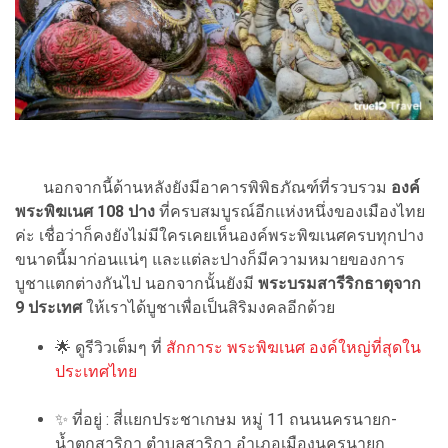
นอกจากนี้ด้านหลังยังมีอาคารพิพิธภัณฑ์ที่รวบรวม
องค์
พระพิฆเนศ 108 ปาง
ที่ครบสมบูรณ์อีกแห่งหนึ่งของเมืองไทย
ค่ะ เชื่อว่าก็คงยังไม่มีใครเคยเห็นองค์พระพิฆเนศครบทุกปาง
ขนาดนี้มาก่อนแน่ๆ และแต่ละปางก็มีความหมายของการ
บูชาแตกต่างกันไป นอกจากนั้นยังมี
พระบรมสารีริกธาตุจาก
9 ประเทศ
ให้เราได้บูชาเพื่อเป็นสิริมงคลอีกด้วย
🌟
ดูรีวิวเต็มๆ ที่
สักการะ พระพิฆเนศ องค์ใหญ่ที่สุดใน
ประเทศไทย
✨
ที่อยู่ : สี่แยกประชาเกษม หมู่ 11 ถนนนครนายก-
น้ำตกสาริกา ตำบลสาริกา อำเภอเมืองนครนายก