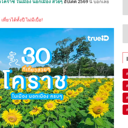
ี่ยวโคราช ในเมือง นอกเมือง
สวยๆ
อัปเดต 2569
นี้ บอกเลย
ี่ยวได้ทั้งปี ไม่มีเบื่อ!
#
#
#
#