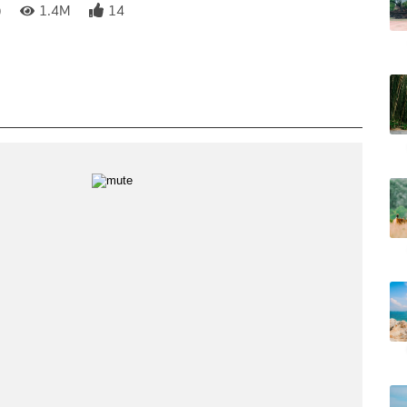
)
1.4M
14