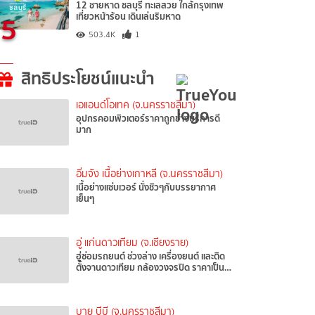
12 ชายหาด ชลบุรี ทะเลสวย ใกล้กรุงเทพ
5
เที่ยวหน้าร้อน เดินเล่นริมหาด
503.4K
1
สิทธิประโยชน์แนะนำ
เอแอนด์โอเทค (จ.นครราชสีมา)
อุปกรคอมพิวเตอร์ราคาถูกช่างบริการดี
มาก
อิ่มจัง เนื้อย่างเกาหลี (จ.นครราชสีมา)
เนื้อย่างแซ่บเวอร์ นั่งชิวๆกับบรรยากาศ
เย็นๆ
อู่ แก่นดาวเทียม (จ.เชียงราย)
ฮู่ซ่อมรถยนต์ ช่วงล่าง เครื่องยนต์ และติด
ตั้งจานดาวเทียม กล้องวงจรปิด ราคาเป็น…
บาย บีบี (จ.นครราชสีมา)