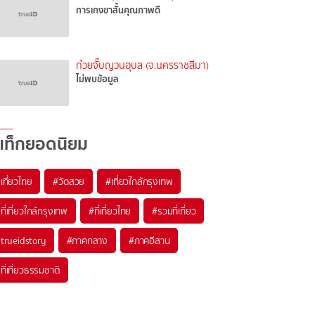
การเกงขาสั้นคุณภาพดี
ก๋วยจั๊บญวนอุบล (จ.นครราชสีมา)
ไม่พบข้อมูล
แท็กยอดนิยม
เที่ยวไทย
#วัดสวย
#เที่ยวใกล้กรุงเทพ
ที่เที่ยวใกล้กรุงเทพ
#ที่เที่ยวไทย
#รวมที่เที่ยว
trueidstory
#ภาคกลาง
#ภาคอีสาน
ที่เที่ยวธรรมชาติ