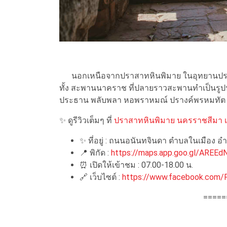
นอกเหนือจากปราสาทหินพิมาย ในอุทยานประวั
ทั้ง สะพานนาคราช ที่ปลายราวสะพานทำเป็นรูปน
ประธาน พลับพลา หอพราหมณ์ ปรางค์พรหมทัต 
✨ ดูรีวิวเต็มๆ ที่
ปราสาทหินพิมาย นครราชสีมา เด
✨ ที่อยู่ : ถนนอนันทจินดา ตำบลในเมือง 
📍 พิกัด :
https://maps.app.goo.gl/AREEd
⏰ เปิดให้เข้าชม : 07.00-18.00 น.
🔗 เว็บไซต์ :
https://www.facebook.com/Ph
=====