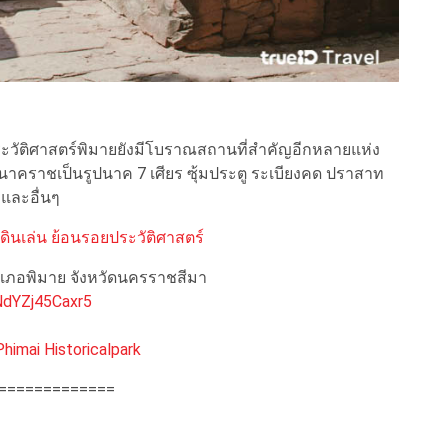
ติศาสตร์พิมายยังมีโบราณสถานที่สำคัญอีกหลายแห่ง
าคราชเป็นรูปนาค 7 เศียร ซุ้มประตู ระเบียงคด ปราสาท
และอื่นๆ
ินเล่น ย้อนรอยประวัติศาสตร์
อำเภอพิมาย จังหวัดนครราชสีมา
NdYZj45Caxr5
imai Historicalpark
=============