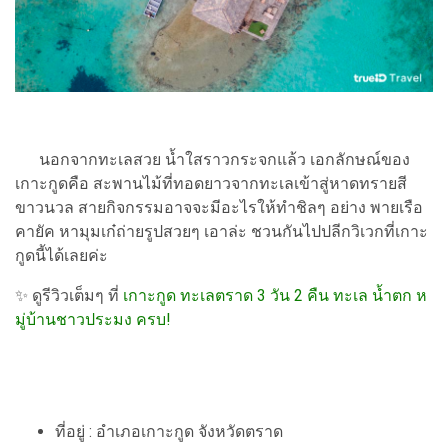
นอกจากทะเลสวย น้ำใสราวกระจกแล้ว เอกลักษณ์ของ
เกาะกูดคือ สะพานไม้ที่ทอดยาวจากทะเลเข้าสู่หาดทรายสี
ขาวนวล สายกิจกรรมอาจจะมีอะไรให้ทำชิลๆ อย่าง พายเรือ
คายัค หามุมเก๋ถ่ายรูปสวยๆ เอาล่ะ ชวนกันไปปลีกวิเวกที่เกาะ
กูดนี้ได้เลยค่ะ
✨ ดูรีวิวเต็มๆ ที่
เกาะกูด ทะเลตราด 3 วัน 2 คืน ทะเล น้ำตก ห
มู่บ้านชาวประมง ครบ!
ที่อยู่ : อำเภอเกาะกูด จังหวัดตราด