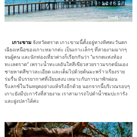
เกาะขาม
จังหวัดตราด เกาะขามนี้ตั้งอยู่ทางทิศตะวันตก
เฉียงเหนือของเกาะหมากค่ะ เป็นเกาะเล็กๆ ที่สวยงามมากๆ
จนผู้คน และนักท่องเที่ยวต่างก็เรียกกันว่า “มรกตแห่งท้อง
ทะเลตราด” เพราะน้ำทะเลอันใสสีเขียวสวยราวมรกตนั่นเอง
ชายหาดสีขาวละเอียด และเต็มไปด้วยต้นมะพร้าวเรียงราย
ร่มรื่น มีบรรยากาศที่เงียบสงบ เหมาะกับการมาพักผ่อน
รีแลกซ์ในวันหยุดอย่างแท้จริงอีกด้วย นอกจากนี้บริเวณรอบๆ
เกาะยังมีปะการังที่สวยงาม เราสามารถไปดำน้ำชมปะการัง
และฝูงปลาได้ค่ะ