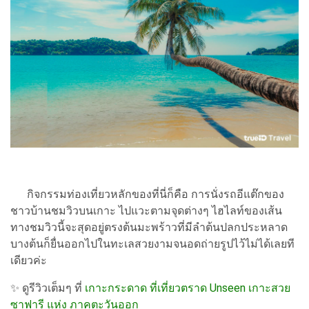
กิจกรรมท่องเที่ยวหลักของที่นี่ก็คือ การนั่งรถอีแต๊กของ
ชาวบ้านชมวิวบนเกาะ ไปแวะตามจุดต่างๆ ไฮไลท์ของเส้น
ทางชมวิวนี้จะสุดอยู่ตรงต้นมะพร้าวที่มีลำต้นปลกประหลาด
บางต้นก็ยื่นออกไปในทะเลสวยงามจนอดถ่ายรูปไว้ไม่ได้เลยที
เดียวค่ะ
✨ ดูรีวิวเต็มๆ ที่
เกาะกระดาด ที่เที่ยวตราด Unseen เกาะสวย
ซาฟารี แห่ง ภาคตะวันออก