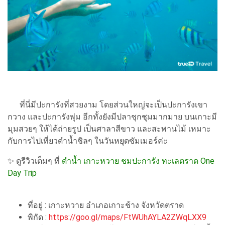
ที่นี่มีปะการังที่สวยงาม โดยส่วนใหญ่จะเป็นปะการังเขา
กวาง และปะการังพุ่ม อีกทั้งยังมีปลาชุกชุมมากมาย บนเกาะมี
มุมสวยๆ ให้ได้ถ่ายรูป เป็นศาลาสีขาว และสะพานไม้ เหมาะ
กับการไปเที่ยวดำน้ำชิลๆ ในวันหยุดซัมเมอร์ค่ะ
✨ ดูรีวิวเต็มๆ ที่
ดำน้ำ เกาะหวาย ชมปะการัง ทะเลตราด One
Day Trip
ที่อยู่ : เกาะหวาย อำเภอเกาะช้าง จังหวัดตราด
พิกัด :
https://goo.gl/maps/FtWUhAYLA2ZWqLXX9