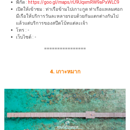
พิกัด :
https://goo.gl/maps/rU9UqxmRW9aPxWLC9
เปิดให้เข้าชม : ท่าเรือข้ามไปเกาะกูด ท่าเรือแหลมศอก
มีเรือให้บริการวันละหลายรอบด้วยกันแตกต่างกันไป
แล้วแต่บริการของสปีดโบ้ทแต่ละเจ้า
โทร : -
เว็บไซต์ : -
================
4. เกาะหมาก