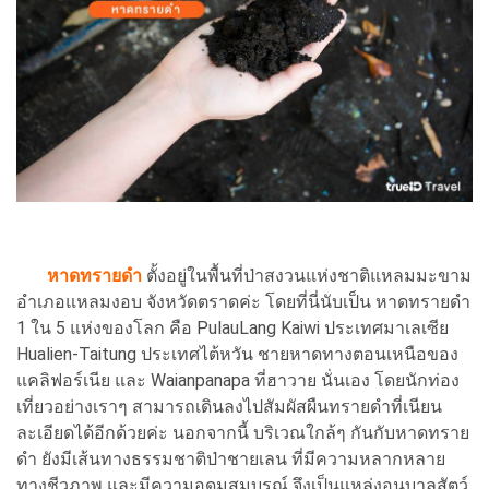
หาดทรายดำ
ตั้งอยู่ในพื้นที่ป่าสงวนแห่งชาติแหลมมะขาม
อำเภอแหลมงอบ จังหวัดตราดค่ะ โดยที่นี่นับเป็น หาดทรายดำ
1 ใน 5 แห่งของโลก คือ PulauLang Kaiwi ประเทศมาเลเซีย
Hualien-Taitung ประเทศไต้หวัน ชายหาดทางตอนเหนือของ
แคลิฟอร์เนีย และ Waianpanapa ที่ฮาวาย นั่นเอง โดยนักท่อง
เที่ยวอย่างเราๆ สามารถเดินลงไปสัมผัสผืนทรายดำที่เนียน
ละเอียดได้อีกด้วยค่ะ นอกจากนี้ บริเวณใกล้ๆ กันกับหาดทราย
ดำ ยังมีเส้นทางธรรมชาติป่าชายเลน ที่มีความหลากหลาย
ทางชีวภาพ และมีความอุดมสมบรูณ์ จึงเป็นแหล่งอนุบาลสัตว์