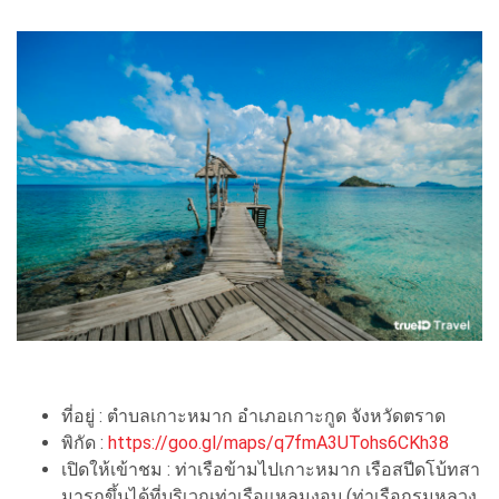
ที่อยู่ : ตำบลเกาะหมาก อำเภอเกาะกูด จังหวัดตราด
พิกัด :
https://goo.gl/maps/q7fmA3UTohs6CKh38
เปิดให้เข้าชม : ท่าเรือข้ามไปเกาะหมาก เรือสปีดโบ้ทสา
มารถขึ้นได้ที่บริเวณท่าเรือแหลมงอบ (ท่าเรือกรมหลวง