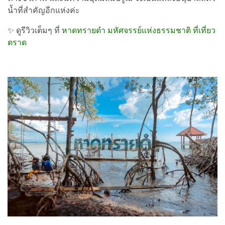
น้ำที่สำคัญอีกแห่งค่ะ
✨ ดูรีวิวเต็มๆ ที่
หาดทรายดำ มหัศจรรย์แห่งธรรมชาติ ที่เที่ยว
ตราด