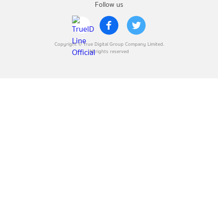
Follow us
Copyright © True Digital Group Company Limited.
All rights reserved