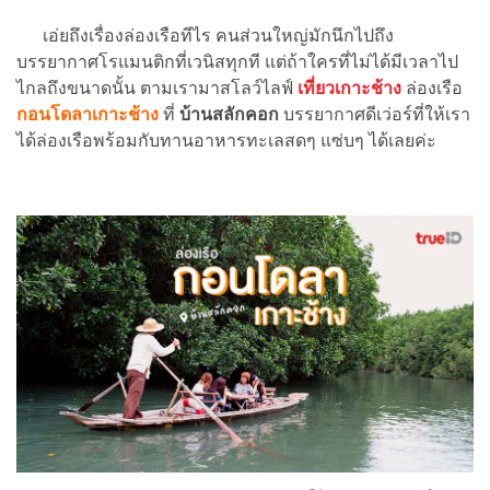
เอ่ยถึงเรื่องล่องเรือทีไร คนส่วนใหญ่มักนึกไปถึง
บรรยากาศโรแมนติกที่เวนิสทุกที แต่ถ้าใครที่ไม่ได้มีเวลาไป
ไกลถึงขนาดนั้น ตามเรามาสโลว์ไลฟ์
เที่ยวเกาะช้าง
ล่องเรือ
กอนโดลาเกาะช้าง
ที่
บ้านสลักคอก
บรรยากาศดีเว่อร์ที่ให้เรา
ได้ล่องเรือพร้อมกับทานอาหารทะเลสดๆ แซ่บๆ ได้เลยค่ะ