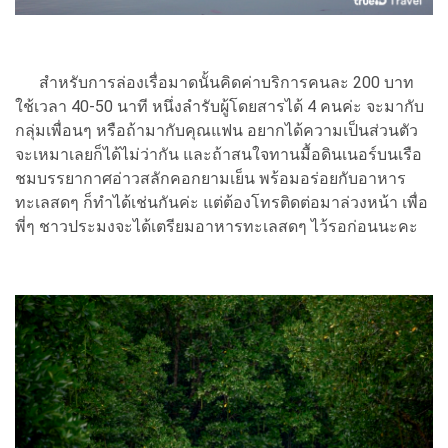
สำหรับการล่องเรื่อมาดนั้นคิดค่าบริการคนละ 200 บาท
ใช้เวลา 40-50 นาที หนึ่งลำรับผู้โดยสารได้ 4 คนค่ะ จะมากับ
กลุ่มเพื่อนๆ หรือถ้ามากับคุณแฟน อยากได้ความเป็นส่วนตัว
จะเหมาเลยก็ได้ไม่ว่ากัน และถ้าสนใจทานมื้อดินเนอร์บนเรือ
ชมบรรยากาศอ่าวสลักคอกยามเย็น พร้อมอร่อยกับอาหาร
ทะเลสดๆ ก็ทำได้เช่นกันค่ะ แต่ต้องโทรติดต่อมาล่วงหน้า เพื่อ
พี่ๆ ชาวประมงจะได้เตรียมอาหารทะเลสดๆ ไว้รอก่อนนะคะ