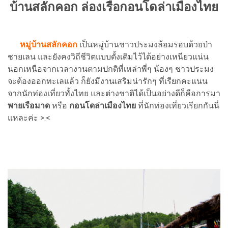
บ้านสลักคอก ล่องเรือกอนโดล่าเมืองไทย
หมู่บ้านสลักคอก
เป็นหมู่บ้านชาวประมงล้อมรอบด้วยป่า
ชายเลน และยังคงวิถีชีวิตแบบดั้งเดิมไว้ได้อย่างเหนียวแน่น
นอกเหนือจากเวลางานตามปกติที่เหล่าพี่ๆ น้องๆ ชาวประมง
จะต้องออกทะเลแล้ว ก็ยังมีงานเสริมน่ารักๆ ที่เรียกคะแนน
จากนักท่องเที่ยวทั้งไทย และต่างชาติได้เป็นอย่างดีก็คือการมา
พายเรือมาด
หรือ
กอนโดล่าเมืองไทย
ที่นักท่องเที่ยวเรียกกันนี่
แหละค่ะ >.<