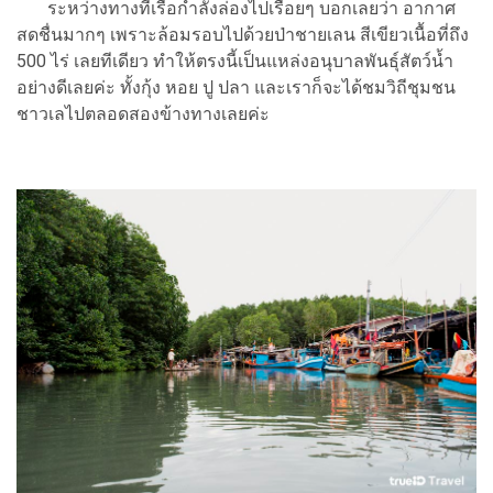
ระหว่างทางที่เรือกำลังล่องไปเรื่อยๆ บอกเลยว่า อากาศ
สดชื่นมากๆ เพราะล้อมรอบไปด้วยป่าชายเลน สีเขียวเนื้อที่ถึง
500 ไร่ เลยทีเดียว ทำให้ตรงนี้เป็นแหล่งอนุบาลพันธุ์สัตว์น้ำ
อย่างดีเลยค่ะ ทั้งกุ้ง หอย ปู ปลา และเราก็จะได้ชมวิถีชุมชน
ชาวเลไปตลอดสองข้างทางเลยค่ะ