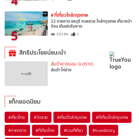
4
# ที่เที่ยวใกล้กรุงเทพ
12 ชายหาด ชลบุรี ทะเลสวย ใกล้กรุงเทพ เที่ยวหน้า
ร้อน เดินเล่นริมหาด
5
503.8K
1
สิทธิประโยชน์แนะนำ
ส้มตำยายนอม (จ.ตราด)
ส้มตำ ไก่ย่าง
แท็กยอดนิยม
#เที่ยวไทย
#วัดสวย
#เที่ยวใกล้กรุงเทพ
#ที่เที่ยวใกล้กรุงเทพ
#ภาคกลาง
#ที่เที่ยวไทย
#รวมที่เที่ยว
#trueidstory