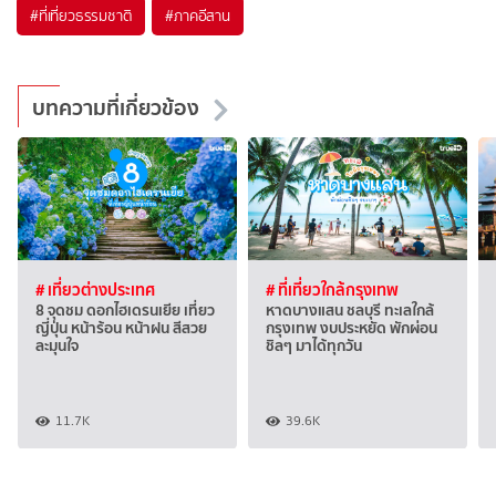
#ที่เที่ยวธรรมชาติ
#ภาคอีสาน
บทความที่เกี่ยวข้อง
# เที่ยวต่างประเทศ
# ที่เที่ยวใกล้กรุงเทพ
8 จุดชม ดอกไฮเดรนเยีย เที่ยว
หาดบางแสน ชลบุรี ทะเลใกล้
ญี่ปุ่น หน้าร้อน หน้าฝน สีสวย
กรุงเทพ งบประหยัด พักผ่อน
ละมุนใจ
ชิลๆ มาได้ทุกวัน
11.7K
39.6K