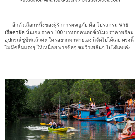
อีกตัวเลือกหนึ่งของผู้รักการผจญภัย คือ โปรแกรม
พาย
เรือคายัค
นั่นเอง ราคา 100 บาทต่อคนต่อชั่วโมง ราคาพร้อม
อุปกรณ์ชูชีพแล้วค่ะ ใครอยากมาพายเอง ก็จัดไปได้เลย ตรงนี้
ไม่มีคลื่นแรงๆ ให้เหนื่อย พายชิลๆ ชมวิวเพลินๆ ไปได้เลยค่ะ