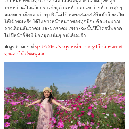
เจอกับภาพของทุ่งดอกคอสมอสสีชมพูสวย และมีภูเขาสูง
ตระหง่านเป็นแบ็กกราวด์อยู่ด้านหลัง บอกเลยว่าอลังการสุดๆ
จนอดยกกล้องมาถ่ายรูปรัวไม่ได้ ทุ่งคอสมอส สิริสมัยนี้ จะเปิด
ให้เข้าชมฟรีๆ ได้ในช่วงหน้าหนาวของทุกปีค่ะ คือประมาณ
ช่วงเดือนธันวาคม และมกราคม เพราะฉะนั้นปีนี้ใครที่พลาด
ไป ปีหน้าก็ยังมี ปักหมุดแน่นๆ กันได้เลยจ้า
🍀ดูรีวิวเต็มๆ ที่
ทุ่งสิริสมัย สระบุรี ที่เที่ยวถ่ายรูป ใกล้กรุงเทพ
ทุ่งดอกไม้ สีชมพูสวย