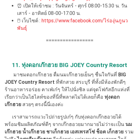
⏰ เปิดให้เข้าชม : วันจันทร์ - ศุกร์ 08.00-15.30 น. วัน
เสาร์ - อาทิตย์ 08-00-17.00 น.
🖱 เว็บไซต์ :
https://www.facebook.com/ไร่องุ่นภูนว
พันธุ์
=================
11. ทุ่งดอกเก๊กฮวย BIG JOEY Country Resort
มาชมดอกเก๊กฮวย ดื่มนมเก๊กฮวยเย็นๆ ชื่นใจกันที่
BIG
JOEY Country Resort
ที่พักสวย สระบุรี ที่ทั้งมีห้องพักดีๆ
ร้านอาหารอร่อย คาเฟ่เก๋ๆ ให้ไปนั่งชิล แต่จุดโฟกัสอีกแห่งที่
เรียกว่าเป็นไฮไลท์ของที่นี่ที่พลาดไม่ได้เลยก็คือ
ทุ่งดอก
เก๊กฮวย
สวยๆ ตรงนี้นี่เองค่ะ
เราสามารถแวะไปถ่ายรูปเก๋ๆ กับทุ่งดอกเก๊กฮอวยได้
พร้อมชิมผลิตภัณฑ์ดีๆ จากเก๊กฮอวยมากมายไม่ว่าจะเป็น
นม
เก๊กฮวย น้ำเก๊กฮวย ชาเก็กฮวย เอสเพรสโซ่ ช็อต เก็กฮวย
รวม