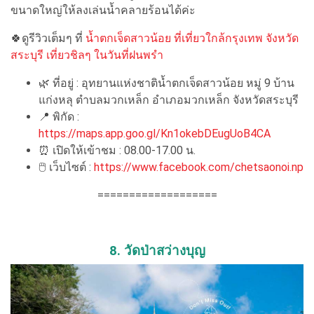
ขนาดใหญ่ให้ลงเล่นน้ำคลายร้อนได้ค่ะ
🍀ดูรีวิวเต็มๆ ที่
น้ำตกเจ็ดสาวน้อย ที่เที่ยวใกล้กรุงเทพ จังหวัด
สระบุรี เที่ยวชิลๆ ในวันที่ฝนพรำ
🌿 ที่อยู่ : อุทยานแห่งชาติน้ำตกเจ็ดสาวน้อย หมู่ 9 บ้าน
แก่งหลุ ตำบลมวกเหล็ก อำเภอมวกเหล็ก จังหวัดสระบุรี
📍 พิกัด :
https://maps.app.goo.gl/Kn1okebDEugUoB4CA
⏰ เปิดให้เข้าชม : 08.00-17.00 น.
🖱 เว็บไซต์ :
https://www.facebook.com/chetsaonoi.np
===================
8. วัดป่าสว่างบุญ