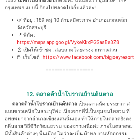
ไปถึง
ไอศกรีมเก๊กฮวย
อีกด้วยค่ะ แน่นอนว่า มุมสวยๆ ใกล้
กรุงเทพฯ แบบนี้ ต้องไปพลาดไปเก็บแล้วล่ะ!
🌿 ที่อยู่ : 189 หมู่ 10 ตำบลมิตรภาพ อำเภอมวกเหล็ก
จังหวัดสระบุรี
📍 พิกัด :
https://maps.app.goo.gl/VykeKkxPGSasBe3Z8
⏰ เปิดให้เข้าชม : สอบถามโดยตรงจากทางสวน
🖱 เว็บไซต์ :
https://www.facebook.com/bigjoeyresort
=================
12. ตลาดต้าน้ำโบราณบ้านต้นตาล
ตลาดต้าน้ำโบราณบ้านต้นตาล
เป็นตลาดนัด บรรยากาศ
แบบชาวเหนือในสระบุรีค่ะ เนื่องจากที่นี่เป็นชุมชนไทยวน ที่
อพยพมาจากอำเภอเชียงแสนนั่นเอง ทำให้ภายในตลาดยังคง
กลิ่นอาย วิถีชีวิตวัฒนธรรม ของชาวเหนือค่ะ ภายในตลาดจะ
มีทั้งสินค้าต่างๆ พื้นเมือง ไม่ว่าจะเป็น ผ้าทอ งานหัตถกรรม