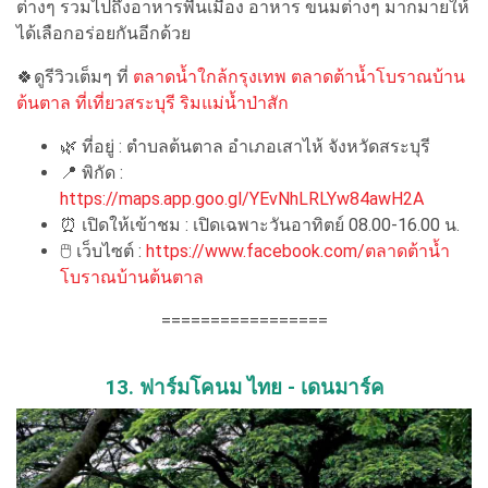
ต่างๆ รวมไปถึงอาหารพื้นเมือง อาหาร ขนมต่างๆ มากมายให้
ได้เลือกอร่อยกันอีกด้วย
🍀ดูรีวิวเต็มๆ ที่
ตลาดน้ำใกล้กรุงเทพ ตลาดต้าน้ำโบราณบ้าน
ต้นตาล ที่เที่ยวสระบุรี ริมแม่น้ำป่าสัก
🌿 ที่อยู่ : ตำบลต้นตาล อำเภอเสาไห้ จังหวัดสระบุรี
📍 พิกัด :
https://maps.app.goo.gl/YEvNhLRLYw84awH2A
⏰ เปิดให้เข้าชม : เปิดเฉพาะวันอาทิตย์ 08.00-16.00 น.
🖱 เว็บไซต์ :
https://www.facebook.com/ตลาดต้าน้ำ
โบราณบ้านต้นตาล
=================
13. ฟาร์มโคนม ไทย - เดนมาร์ค