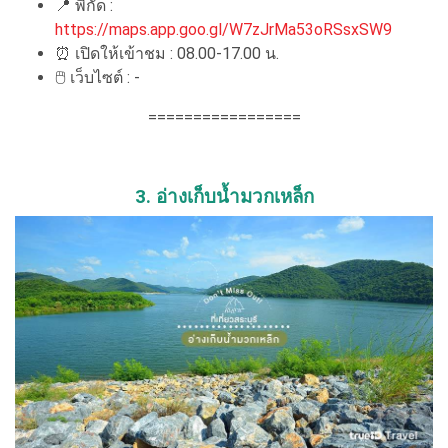
📍 พิกัด :
https://maps.app.goo.gl/W7zJrMa53oRSsxSW9
⏰ เปิดให้เข้าชม : 08.00-17.00 น.
🖱 เว็บไซต์ : -
=================
3. อ่างเก็บน้ำมวกเหล็ก