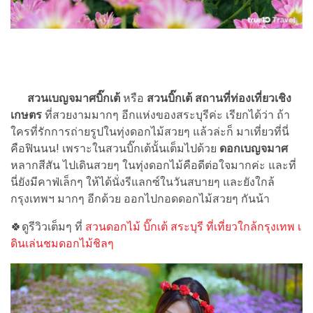
สวนเบญจมาศบิ๊กเต้
หรือ
สวนบิ๊กเต้
สถานที่ท่องเที่ยวเชิง
เกษตร
ที่สวยงามมากๆ อีกแห่งของสระบุรีค่ะ เรียกได้ว่า ถ้า
ใครที่รักการถ่ายรูปในทุ่งดอกไม้สวยๆ แล้วล่ะก็ มาเที่ยวที่นี่
คือฟินนน! เพราะในสวนบิ๊กเต้นั้นเต็มไปด้วย
ดอกเบญจมาศ
หลากสีสัน ไปเดินสวยๆ ในทุ่งดอกไม้คือดีต่อใจมากค่ะ และที่
นี่ยังมีคาฟ่เล็กๆ ให้ได้นั่งรีแลกซ์ในวันสบายๆ และยังใกล้
กรุงเทพฯ มากๆ อีกด้วย ออกไปกอดดอกไม้สวยๆ กันน้า
🍀ดูรีวิวเต็มๆ ที่
สวนดอกไม้ บิ๊กเต้ สระบุรี ที่เที่ยวใกล้กรุงเทพ เ
ดินเล่นชมดอกไม้ชิลๆ