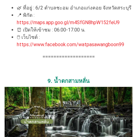
🌿 ที่อยู่ : 6/2 ตำบลชะอม อำเภอแก่งคอย จังหวัดสระบุรี
📍 พิกัด :
https://maps.app.goo.gl/m4SfGN8hpW152feU9
⏰ เปิดให้เข้าชม : 06.00-17.00 น.
🖱 เว็บไซต์ :
https://www.facebook.com/watpasawangboon99
===================
9. น้ำตกสามหลั่น