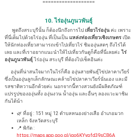
===================
10. ไร่องุ่นภูนวพันธุ์
พูดถึงสระบุรีนั้น ก็ต้องนึกถึงการไป
เที่ยวไร่องุ่น
ค่ะ เพราะ
ที่นี่เต็มไปด้วยไร่องุ่น ที่เป็นเป็น
แหล่งท่องเที่ยวเชิงเกษตร
เปิด
ให้นักท่องเที่ยวสามารถเข้าไปเที่ยวไร่ ชิมองุ่นสดๆ ถึงไร่ได้
เลย และที่เราอยากแนะนำให้ไปเที่ยวกันดูก็คือที่นี่เลยค่ะ
ไร่
องุ่นภูนวพันธุ์
ไร่องุ่น สระบุรี ที่ต้องไปเช็คอินค่ะ
องุ่นที่น่าสนใจมากในไร่ก็คือ องุ่นสายพันธุ์ไข่ปลาคาเวียร์
ซึ่งเป็นองุ่นลูกเล็กลักษณะคล้ายไข่ปลาคาเวียร์นั่นเอง และมี
รสชาติหวานอีกด้วยค่ะ นอกจากนี้ทางสวนยังมีผลิตภัณฑ์
แปรรูปขององุ่นทั้ง องุ่นงวน น้ำองุ่น และอื่นๆ ลองแวะมาชิม
กันได้น้า
🌿 ที่อยู่ : 151 หมู่ 12 ตำบลหนองย่างเสือ อำเภอมวก
เหล็ก จังหวัดสระบุรี
📍 พิกัด :
https://maps.app.goo.gl/igo6KYypfd39sCB6A