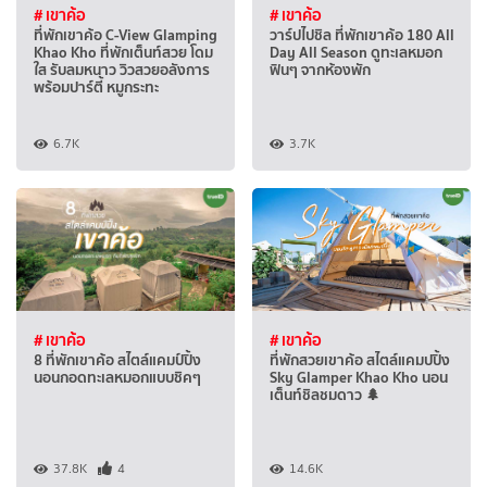
# เขาค้อ
# เขาค้อ
ที่พักเขาค้อ C-View Glamping
วาร์ปไปชิล ที่พักเขาค้อ 180 All
Khao Kho ที่พักเต็นท์สวย โดม
Day All Season ดูทะเลหมอก
ใส รับลมหนาว วิวสวยอลังการ
ฟินๆ จากห้องพัก
พร้อมปาร์ตี้ หมูกระทะ
6.7K
3.7K
# เขาค้อ
# เขาค้อ
8 ที่พักเขาค้อ สไตล์แคมป์ปิ้ง
ที่พักสวยเขาค้อ สไตล์แคมปปิ้ง
นอนกอดทะเลหมอกแบบชิคๆ
Sky Glamper Khao Kho นอน
เต็นท์ชิลชมดาว 🌲
37.8K
4
14.6K