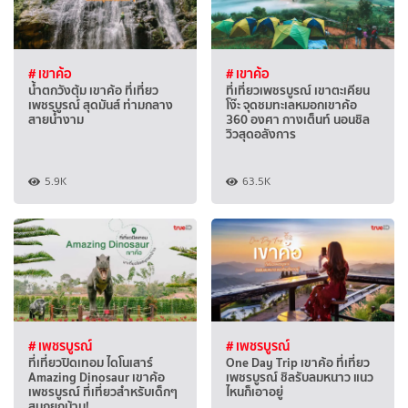
# เขาค้อ
# เขาค้อ
น้ำตกวังตุ้ม เขาค้อ ที่เที่ยว
ที่เที่ยวเพชรบูรณ์ เขาตะเคียน
เพชรบูรณ์ สุดมันส์ ท่ามกลาง
โง๊ะ จุดชมทะเลหมอกเขาค้อ
สายน้ำงาม
360 องศา กางเต็นท์ นอนชิล
วิวสุดอลังการ
5.9K
63.5K
# เพชรบูรณ์
# เพชรบูรณ์
ที่เที่ยวปิดเทอม ไดโนเสาร์
One Day Trip เขาค้อ ที่เที่ยว
Amazing Dinosaur เขาค้อ
เพชรบูรณ์ ชิลรับลมหนาว แนว
เพชรบูรณ์ ที่เที่ยวสำหรับเด็กๆ
ไหนก็เอาอยู่
สนุกยกบ้าน!