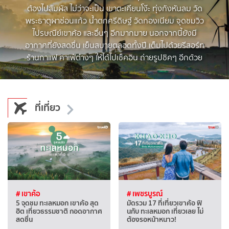
ต้องไปสัมผัส ไม่ว่าจะเป็น เขาตะเคียนโง๊ะ ทุ่งกังหันลม วัด
พระธาตุผาซ่อนแก้ว น้ำตกศรีดิษฐ์ วัดกองเนียม จุดชมวิว
ไปรษณีย์เขาค้อ และอื่นๆ อีกมากมาย นอกจากนี้ยังมี
อากาศที่ยังสดชื่น เย็นสบายตลอดทั้งปี เต็มไปด้วยรีสอร์ท
ร้านกาแฟ คาเฟ่ต่างๆ ให้ได้ไปเช็คอิน ถ่ายรูปชิคๆ อีกด้วย
ที่เที่ยว
# เขาค้อ
# เพชรบูรณ์
5 จุดชม ทะเลหมอก เขาค้อ สุด
มัดรวม 17 ที่เที่ยวเขาค้อ ฟิ
ฮิต เที่ยวธรรมชาติ กอดอากาศ
นกับ ทะเลหมอก เที่ยวเลย ไม่
สดชื่น
ต้องรอหน้าหนาว!