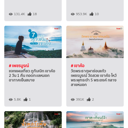
131.4K
18
953.9K
10
# เพชรบูรณ์
# เขาค้อ
แจกแผนเที่ยว ภูทับเบิก เขาค้อ
วัดพระธาตุผาซ่อนแก้ว
2 วัน 1 คืน กอดทะเลหมอก
เพชรบูรณ์ วัดสวย เขาค้อ ไหว้
อากาศเย็นสบาย
พระพุทธเจ้า 5 พระองค์ กลาง
สายหมอก
5.8K
1
391K
2