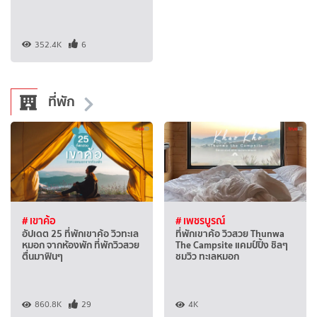
352.4K
6
ที่พัก
# เขาค้อ
# เพชรบูรณ์
อัปเดต 25 ที่พักเขาค้อ วิวทะเล
ที่พักเขาค้อ วิวสวย Thunwa
หมอก จากห้องพัก ที่พักวิวสวย
The Campsite แคมป์ปิ้ง ชิลๆ
ตื่นมาฟินๆ
ชมวิว ทะเลหมอก
860.8K
29
4K