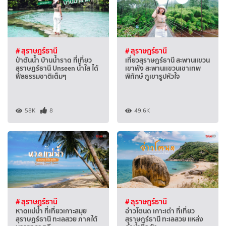
# สุราษฎร์ธานี
# สุราษฎร์ธานี
ป่าต้นน้ำ บ้านน้ำราด ที่เที่ยว
เที่ยวสุราษฎร์ธานี สะพานแขวน
สุราษฎร์ธานี Unseen น้ำใส ได้
เขาพัง สะพานเเขวนเขาเทพ
ฟีลธรรมชาติเต็มๆ
พิทักษ์ ภูเขารูปหัวใจ
58K
8
49.6K
# สุราษฎร์ธานี
# สุราษฎร์ธานี
หาดแม่น้ำ ที่เที่ยวเกาะสมุย
อ่าวโตนด เกาะเต่า ที่เที่ยว
สุราษฎร์ธานี ทะเลสวย ภาคใต้
สุราษฎร์ธานี ทะเลสวย แหล่ง