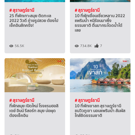
# สุราษฎร์ธานี
# สุราษฎร์ธานี
25 ที่พักเกาะสมุย ติดทะเล
10 ที่พักเขื่อนเชี่ยวหลาน 2022
2022 วิวดี ถ่ายรูปสวย ต้องไป
แพริมน้ำ หนีร้อนมาพึ่ง
เช็คอินสักครั้ง!
ธรรมชาติ ตื่นมากระโดดน้ำได้
เลย
56.5K
734.8K
7
# สุราษฎร์ธานี
# สุราษฎร์ธานี
ที่พักสมุย เปิดใหม่ โรงแรมฮอลิ
10 ที่พักเขาสก สุราษฎร์ธานี
เดย์ อินน์ รีสอร์ท สมุย บ่อผุด
ชมวิวภูเขา นอนแพริมน้ำ สัมผัส
ต้องเช็คอิน
ใกล้ชิดธรรมชาติ