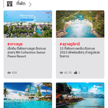
ที่พัก
# เกาะสมุย
# สุราษฎร์ธานี
เช็กอิน ที่พักเกาะสมุย ติดทะเล
15 ที่พักเกาะพะงัน ติดทะเล
สวยๆ NH Collection Samui
2023 พักผ่อนชิลๆ ถ่ายรูปสวย
Peace Resort
ริมหาด
628
42.7K
2