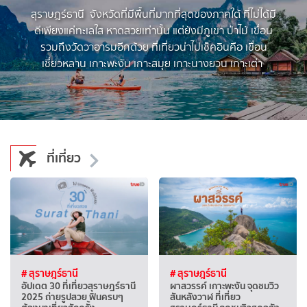
สุราษฎร์ธานี จังหวัดที่มีพื้นที่มากที่สุดของภาคใต้ ที่ไม่ได้มี
ดีเพียงแค่ทะเลใส หาดสวยเท่านั้น แต่ยังมีภูเขา ป่าไม้ เขื่อน
รวมถึงวัดวาอารมอีกด้วย ที่เที่ยวน่าไปเช็คอินคือ เขื่อน
เชี่ยวหลาน เกาะพะงัน เกาะสมุย เกาะนางยวน เกาะเต่า
ที่เที่ยว
# สุราษฎร์ธานี
# สุราษฎร์ธานี
อัปเดต 30 ที่เที่ยวสุราษฎร์ธานี
ผาสวรรค์ เกาะพะงัน จุดชมวิว
2025 ถ่ายรูปสวย ฟินครบๆ
สันหลังวาฬ ที่เที่ยว