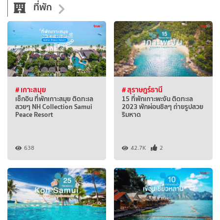
ที่พัก
# เกาะสมุย
# สุราษฎร์ธานี
เช็กอิน ที่พักเกาะสมุย ติดทะเล
15 ที่พักเกาะพะงัน ติดทะเล
สวยๆ NH Collection Samui
2023 พักผ่อนชิลๆ ถ่ายรูปสวย
Peace Resort
ริมหาด
638
42.7K
2