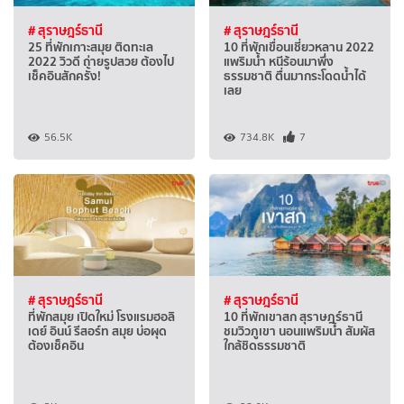
# สุราษฎร์ธานี
# สุราษฎร์ธานี
25 ที่พักเกาะสมุย ติดทะเล
10 ที่พักเขื่อนเชี่ยวหลาน 2022
2022 วิวดี ถ่ายรูปสวย ต้องไป
แพริมน้ำ หนีร้อนมาพึ่ง
เช็คอินสักครั้ง!
ธรรมชาติ ตื่นมากระโดดน้ำได้
เลย
56.5K
734.8K
7
# สุราษฎร์ธานี
# สุราษฎร์ธานี
ที่พักสมุย เปิดใหม่ โรงแรมฮอลิ
10 ที่พักเขาสก สุราษฎร์ธานี
เดย์ อินน์ รีสอร์ท สมุย บ่อผุด
ชมวิวภูเขา นอนแพริมน้ำ สัมผัส
ต้องเช็คอิน
ใกล้ชิดธรรมชาติ