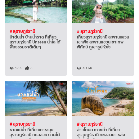
# สุราษฎร์ธานี
# สุราษฎร์ธานี
ป่าต้นน้ำ บ้านน้ำราด ที่เที่ยว
เที่ยวสุราษฎร์ธานี สะพานแขวน
สุราษฎร์ธานี Unseen น้ำใส ได้
เขาพัง สะพานเเขวนเขาเทพ
ฟีลธรรมชาติเต็มๆ
พิทักษ์ ภูเขารูปหัวใจ
58K
8
49.6K
# สุราษฎร์ธานี
# สุราษฎร์ธานี
หาดแม่น้ำ ที่เที่ยวเกาะสมุย
อ่าวโตนด เกาะเต่า ที่เที่ยว
สุราษฎร์ธานี ทะเลสวย ภาคใต้
สุราษฎร์ธานี ทะเลสวย แหล่ง