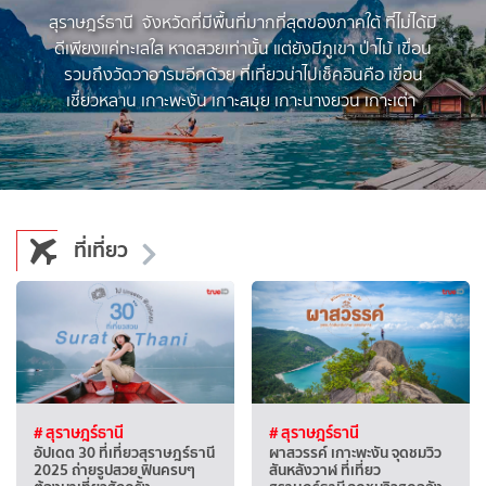
สุราษฎร์ธานี จังหวัดที่มีพื้นที่มากที่สุดของภาคใต้ ที่ไม่ได้มี
ดีเพียงแค่ทะเลใส หาดสวยเท่านั้น แต่ยังมีภูเขา ป่าไม้ เขื่อน
รวมถึงวัดวาอารมอีกด้วย ที่เที่ยวน่าไปเช็คอินคือ เขื่อน
เชี่ยวหลาน เกาะพะงัน เกาะสมุย เกาะนางยวน เกาะเต่า
ที่เที่ยว
# สุราษฎร์ธานี
# สุราษฎร์ธานี
อัปเดต 30 ที่เที่ยวสุราษฎร์ธานี
ผาสวรรค์ เกาะพะงัน จุดชมวิว
2025 ถ่ายรูปสวย ฟินครบๆ
สันหลังวาฬ ที่เที่ยว