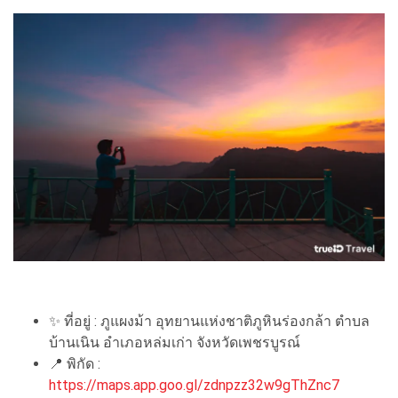
✨ ที่อยู่ : ภูแผงม้า อุทยานแห่งชาติภูหินร่องกล้า ตำบล
บ้านเนิน อำเภอหล่มเก่า จังหวัดเพชรบูรณ์
📍 พิกัด :
https://maps.app.goo.gl/zdnpzz32w9gThZnc7