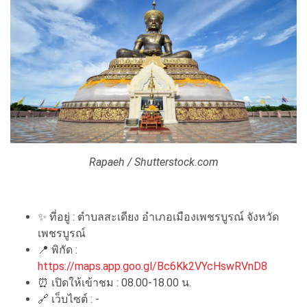
Rapaeh / Shutterstock.com
✨ ที่อยู่ : ตำบลสะเดียง อำเภอเมืองเพชรบูรณ์ จังหวัด
เพชรบูรณ์
📍 พิกัด :
https://maps.app.goo.gl/Bc6Kk2VYcHswRVnD8
⏰ เปิดให้เข้าชม : 08.00-18.00 น.
🔗 เว็บไซต์ : -