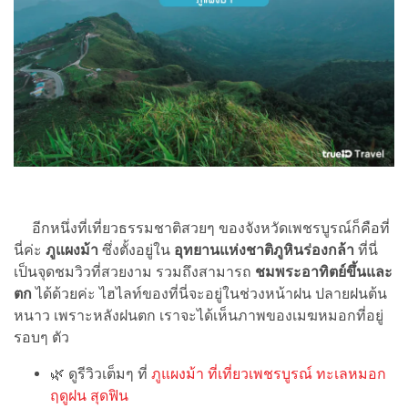
อีกหนึ่งที่เที่ยวธรรมชาติสวยๆ ของจังหวัดเพชรบูรณ์ก็คือที่
นี่ค่ะ
ภูแผงม้า
ซึ่งตั้งอยู่ใน
อุทยานแห่งชาติภูหินร่องกล้า
ที่นี่
เป็นจุดชมวิวที่สวยงาม รวมถึงสามารถ
ชมพระอาทิตย์ขึ้นและ
ตก
ได้ด้วยค่ะ ไฮไลท์ของที่นี่จะอยู่ในช่วงหน้าฝน ปลายฝนต้น
หนาว เพราะหลังฝนตก เราจะได้เห็นภาพของเมฆหมอกที่อยู่
รอบๆ ตัว
🌿 ดูรีวิวเต็มๆ ที่
ภูแผงม้า ที่เที่ยวเพชรบูรณ์ ทะเลหมอก
ฤดูฝน สุดฟิน