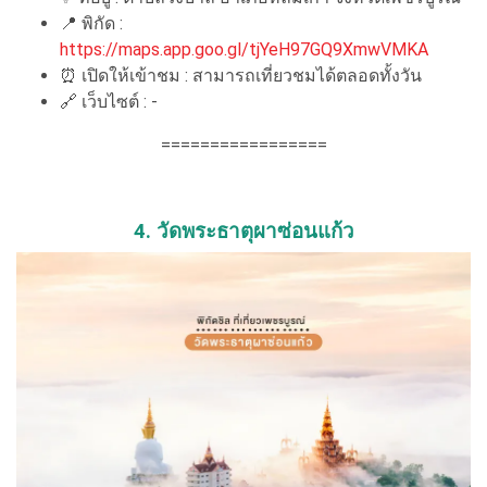
📍 พิกัด :
https://maps.app.goo.gl/tjYeH97GQ9XmwVMKA
⏰ เปิดให้เข้าชม : สามารถเที่ยวชมได้ตลอดทั้งวัน
🔗 เว็บไซต์ : -
=================
4. วัดพระธาตุผาซ่อนแก้ว