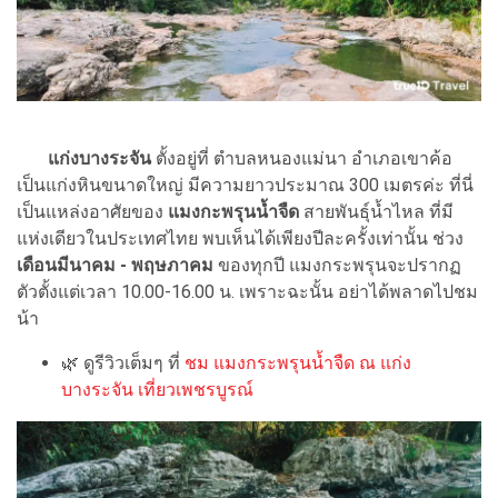
แก่งบางระจัน
ตั้งอยู่ที่ ตำบลหนองแม่นา อำเภอเขาค้อ
เป็นแก่งหินขนาดใหญ่ มีความยาวประมาณ 300 เมตรค่ะ ที่นี่
เป็นแหล่งอาศัยของ
แมงกะพรุนน้ำจืด
สายพันธุ์น้ำไหล ที่มี
แห่งเดียวในประเทศไทย พบเห็นได้เพียงปีละครั้งเท่านั้น ช่วง
เดือนมีนาคม - พฤษภาคม
ของทุกปี แมงกระพรุนจะปรากฏ
ตัวตั้งแต่เวลา 10.00-16.00 น. เพราะฉะนั้น อย่าได้พลาดไปชม
น้า
🌿 ดูรีวิวเต็มๆ ที่
ชม แมงกระพรุนน้ำจืด ณ แก่ง
บางระจัน เที่ยวเพชรบูรณ์