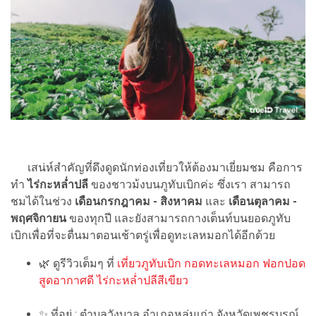
เสน่ห์สำคัญที่ดึงดูดนักท่องเที่ยวให้ต้องมาเยี่ยมชม คือการ
ทำ
ไร่กะหล่ำปลี
ของชาวม้งบนภูทับเบิกค่ะ ซึ่งเรา สามารถ
ชมได้ในช่วง
เดือนกรกฎาคม - สิงหาคม
และ
เดือนตุลาคม -
พฤศจิกายน
ของทุกปี และยังสามารถกางเต็นท์บนยอดภูทับ
เบิกเพื่อที่จะตื่นมาตอนเช้าตรู่เพื่อดูทะเลหมอกได้อีกด้วย
🌿 ดูรีวิวเต็มๆ ที่
เที่ยวภูทับเบิก กอดทะเลหมอก ฟอกปอด
สูดอากาศดี ไร่กะหล่ำปลีสีเขียว
✨ ที่อยู่ : ตำบลวังบาล อำเภอหล่มเก่า จังหวัดเพชรบูรณ์