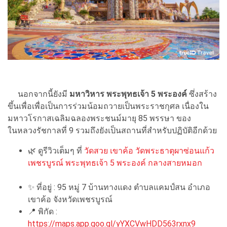
นอกจากนี้ยังมี
มหาวิหาร พระพุทธเจ้า 5 พระองค์
ซึ่งสร้าง
ขึ้นเพื่อเพื่อเป็นการร่วมน้อมถวายเป็นพระราชกุศล เนื่องใน
มหาวโรกาสเฉลิมฉลองพระชนม์มายุ 85 พรรษา ของ
ในหลวงรัชกาลที่ 9 รวมถึงยังเป็นสถานที่สำหรับปฏิบัติอีกด้วย
🌿 ดูรีวิวเต็มๆ ที่
วัดสวย เขาค้อ วัดพระธาตุผาซ่อนแก้ว
เพชรบูรณ์ พระพุทธเจ้า 5 พระองค์ กลางสายหมอก
✨ ที่อยู่ : 95 หมู่ 7 บ้านทางแดง ตำบลแคมป์สน อำเภอ
เขาค้อ จังหวัดเพชรบูรณ์
📍 พิกัด :
https://maps.app.goo.gl/yYXCVwHDD563rxnx9