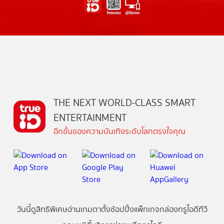
THE NEXT WORLD-CLASS SMART
ENTERTAINMENT
อีกขั้นของความบันเทิงระดับโลกตรงใจคุณ
วันนี้
ดู
สิทธิพิเศษ
อ่าน
เกม
ตาตั้ง
ช้อปปิ้ง
แพ็กเกจ
กล่องทรูไอดีทีวี