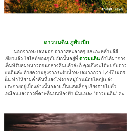
ดาวบนดิน ภูทับเบิก
นอกจากทะเลหมอก อากาศสะอาดๆ และกะหล่ำปลีสี
เขียวแล้ว ไฮไลท์ของภูทับเบิกนั้นอยู่ที่
ดาวบนดิน
ถ้าได้มากาง
เต็นท์รับลมหนาวตอนกลางคืนแล้วล่ะก็ คุณถึงจะได้พบกับดาว
บนดินค่ะ ด้วยความสูงจากระดับน้ำทะเลมากกว่า 1,447 เมตร
นั้น ทำให้ยามค่ำคืนที่แสงไฟจากหมู่บ้านน้อยใหญ่เปล่ง
ประกายอยู่เบื้องล่างนั้นกลายเป็นแสงเล็กๆ เรียงรายไปทั่ว
เหมือนแสงดาวที่ดาษดื่นบนท้องฟ้า นั่นแหละ "ดาวบนดิน" ค่ะ