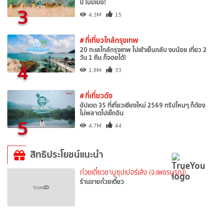
ปี ไม่มีเบื่อ!
3
4.3M
15
# ที่เที่ยวใกล้กรุงเทพ
20 ทะเลใกล้กรุงเทพ ไปเช้าเย็นกลับ งบน้อย เที่ยว 2
วัน 1 คืน ก็จอยได้!
4
1.8M
33
# ที่เที่ยวดัง
อัปเดต 35 ที่เที่ยวเชียงใหม่ 2569 ทริปไหนๆ ก็ต้อง
ไม่พลาดไปเช็กอิน
5
4.7M
44
สิทธิประโยชน์แนะนำ
ก๋วยเตี๋ยวชาบูซุปเปอร์เล้ง (จ.เพชรบูรณ์)
ร้านขายก๋วยเตี๋ยว