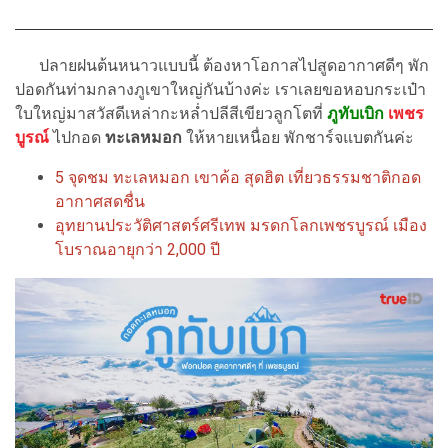
ปลายฝนต้นหนาวแบบนี้ ต้องหาโอกาสไปสูดอากาศดีๆ พัก
ปอดกันท่ามกลางภูเขาใหญ่กันบ้างค่ะ เราเลยขอหอบกระเป๋า
ใบใหญ่มาสวัสดีเหล่ากะหล่ำปลีสีเขียวลูกโตที่
ภูทับเบิก
เพชร
บูรณ์
ไปกอด
ทะเลหมอก
ให้หายเหนื่อย พักชาร์จแบตกันค่ะ
5 จุดชม ทะเลหมอก เขาค้อ สุดฮิต เที่ยวธรรมชาติกอด
อากาศสดชื่น
อุทยานประวัติศาสตร์ศรีเทพ มรดกโลกเพชรบูรณ์ เมือง
โบราณอายุกว่า 2,000 ปี