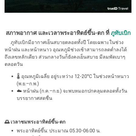
สภาพอากาศ และเวลาพระอาทิตย์ขึ้น-ตก ที่
ภูทับเบิก
ภูทับเบิกมีอากาศเย็นสบายตลอดทั้งปี โดยเฉพาะในช่วง
หน้าฝน และหน้าหนาว อุณหภูมิช่วงเช้าสามารถลดต่ำลงได้
ถึงเลขหลักเดียว ส่วนกลางวันก็ยังคงเย็นสบาย มีลมพัดเบาๆ
ตลอดวัน
🌡 อุณหภูมิเฉลี่ย อยู่ระหว่าง 12-20°C ในช่วงหน้าหนาว
(พ.ย.–ก.พ.)
☁️ หน้าฝน (ก.ค.–ก.ย.) จะพบหมอกปกคลุมตลอดทั้งวัน
บรรยากาศสดชื่น
🌅 เวลาชมพระอาทิตย์ขึ้น-ตก
พระอาทิตย์ขึ้น: ประมาณ 05.30-06.00 น.