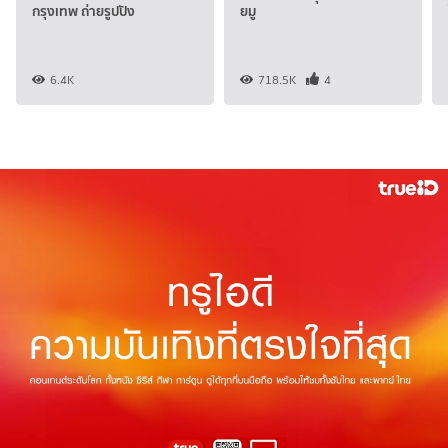
กรุงเทพ ถ่ายรูปปัง
ยมู
6.4K
718.5K
4