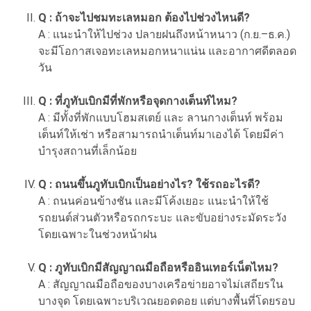
Q : ถ้าจะไปชมทะเลหมอก ต้องไปช่วงไหนดี?
A : แนะนำให้ไปช่วง ปลายฝนถึงหน้าหนาว (ก.ย.–ธ.ค.)
จะมีโอกาสเจอทะเลหมอกหนาแน่น และอากาศดีตลอด
วัน
Q : ที่ภูทับเบิกมีที่พักหรือจุดกางเต็นท์ไหม?
A : มีทั้งที่พักแบบโฮมสเตย์ และ ลานกางเต็นท์ พร้อม
เต็นท์ให้เช่า หรือสามารถนำเต็นท์มาเองได้ โดยมีค่า
บำรุงสถานที่เล็กน้อย
Q : ถนนขึ้นภูทับเบิกเป็นอย่างไร? ใช้รถอะไรดี?
A : ถนนค่อนข้างชัน และมีโค้งเยอะ แนะนำให้ใช้
รถยนต์ส่วนตัวหรือรถกระบะ และขับอย่างระมัดระวัง
โดยเฉพาะในช่วงหน้าฝน
Q : ภูทับเบิกมีสัญญาณมือถือหรืออินเทอร์เน็ตไหม?
A : สัญญาณมือถือของบางเครือข่ายอาจไม่เสถียรใน
บางจุด โดยเฉพาะบริเวณยอดดอย แต่บางพื้นที่โดยรอบ