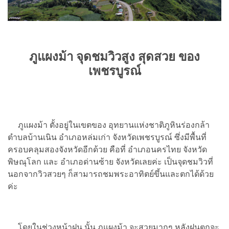
ภูแผงม้า จุดชมวิวสูง สุดสวย ของ
เพชรบูรณ์
ภูแผงม้า ตั้งอยู่ในเขตของ อุทยานแห่งชาติภูหินร่องกล้า
ตำบลบ้านเนิน อำเภอหล่มเก่า จังหวัดเพชรบูรณ์ ซึ่งมีพื้นที่
ครอบคลุมสองจังหวัดอีกด้วย คือที่ อำเภอนครไทย จังหวัด
พิษณุโลก และ อำเภอด่านซ้าย จังหวัดเลยค่ะ เป็นจุดชมวิวที่
นอกจากวิวสวยๆ ก็สามารถชมพระอาทิตย์ขึ้นและตกได้ด้วย
ค่ะ
โดยในช่วงหน้าฝน นั้น ภูแผงม้า จะสวยมากๆ หลังฝนตกจะ