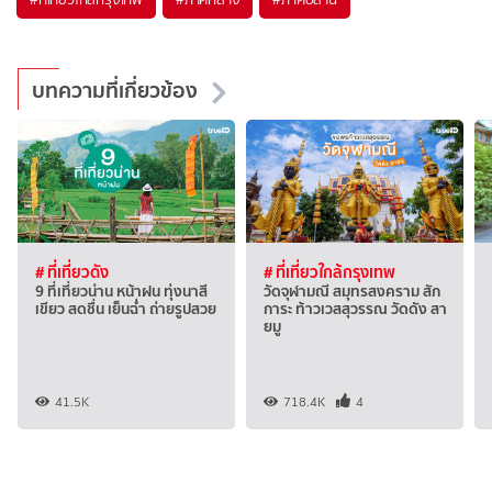
บทความที่เกี่ยวข้อง
# ที่เที่ยวดัง
# ที่เที่ยวใกล้กรุงเทพ
9 ที่เที่ยวน่าน หน้าฝน ทุ่งนาสี
วัดจุฬามณี สมุทรสงคราม สัก
เขียว สดชื่น เย็นฉ่ำ ถ่ายรูปสวย
การะ ท้าวเวสสุวรรณ วัดดัง สา
ยมู
41.5K
718.4K
4