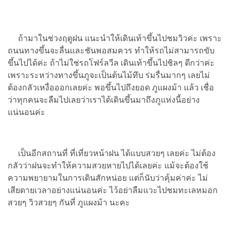
ถ้ามาในช่วงฤดูฝน แนะนำให้เดินเท้าขึ้นไปชมวิวค่ะ เพราะ
ถนนทางขึ้นจะลื่นและชันพอสมควร ทำให้รถไม่สามารถขับ
ขึ้นไปได้ค่ะ ถ้าไม่ใช่รถโฟร์ลวีล เดินเท้าขึ้นไปชิลๆ ดีกว่าค่ะ
เพราะระหว่างทางขึ้นภูจะเป็นต้นไม้ทึบ ร่มรื่นมากๆ เลยไม่
ต้องกลัวเหงื่อออกเลยค่ะ พอขึ้นไปถึงยอด ภูแผงม้า แล้ว เชื่อ
ว่าทุกคนจะลืมไปเลยว่าเราได้เดินขึ้นมาถึงภูแห่งนี้อย่าง
แน่นอนค่ะ
เป็นอีกสถานที่ ที่เที่ยวหน้าฝน ได้แบบสวยๆ เลยค่ะ ไม่ต้อง
กลัวว่าฝนจะทำให้ความสวยหายไปได้เลยค่ะ แม้จะต้องใช้
ความพยายามในการเดินสักหน่อย แต่ก็นับว่าคุ้มค่าค่ะ ไม่
เสียดายเวลาอย่างแน่นอนค่ะ ไว้อย่าลืมแวะไปชมทะเลหมอก
สวยๆ วิวสวยๆ กันที่ ภูแผงม้า นะคะ