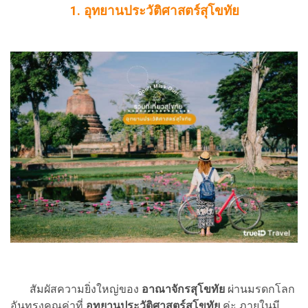
1. อุทยานประวัติศาสตร์สุโขทัย
สัมผัสความยิ่งใหญ่ของ
อาณาจักรสุโขทัย
ผ่านมรดกโลก
อันทรงคุณค่าที่
อุทยานประวัติศาสตร์สุโขทัย
ค่ะ ภายในมี