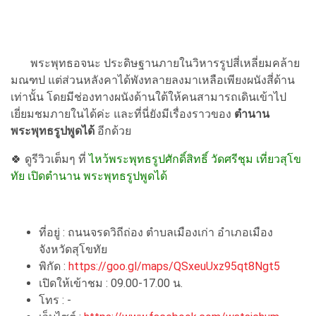
พระพุทธอจนะ ประดิษฐานภายในวิหารรูปสี่เหลี่ยมคล้าย
มณฑป แต่ส่วนหลังคาได้พังทลายลงมาเหลือเพียงผนังสี่ด้าน
เท่านั้น โดยมีช่องทางผนังด้านใต้ให้คนสามารถเดินเข้าไป
เยี่ยมชมภายในได้ค่ะ และที่นี่ยังมีเรื่องราวของ
ตำนาน
พระพุทธรูปพูดได้
อีกด้วย
🍀 ดูรีวิวเต็มๆ ที่
ไหว้พระพุทธรูปศักดิ์สิทธิ์ วัดศรีชุม เที่ยวสุโข
ทัย เปิดตำนาน พระพุทธรูปพูดได้
ที่อยู่ : ถนนจรดวิถีถ่อง ตำบลเมืองเก่า อำเภอเมือง
จังหวัดสุโขทัย
พิกัด :
https://goo.gl/maps/QSxeuUxz95qt8Ngt5
เปิดให้เข้าชม : 09.00-17.00 น.
โทร : -