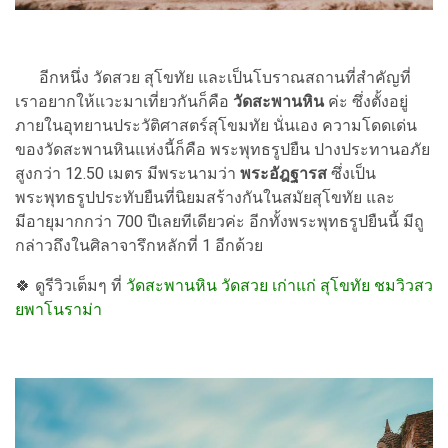
อีกหนึ่ง วัดสวย สุโขทัย และเป็นโบราณสถานที่สำคัญที่
เราอยากให้แวะมาเที่ยวกันก็คือ
วัดสะพานหิน
ค่ะ ซึ่งตั้งอยู่
ภายในอุทยานประวัติศาสตร์สุโขมทัย นั่นเอง ความโดดเด่น
ของวัดสะพานหินแห่งนี้ก็คือ พระพุทธรูปยืน ปางประทานอภัย
สูงกว่า 12.50 เมตร มีพระนามว่า
พระอัฎฐารส
ซึ่งเป็น
พระพุทธรูปประทับยืนที่นิยมสร้างกันในสมัยสุโขทัย และ
มีอายุมากกว่า 700 ปีเลยทีเดียวค่ะ อีกทั้งพระพุทธรูปยืนนี้ มีถู
กล่าวถึงในศิลาจารึกหลักที่ 1 อีกด้วย
🍀 ดูรีวิวเต็มๆ ที่
วัดสะพานหิน วัดสวย เก่าแก่ สุโขทัย ชมวิวสว
ยพาโนราม่า