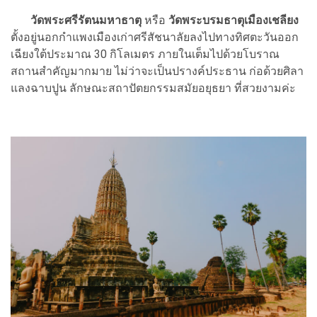
วัดพระศรีรัตนมหาธาตุ
หรือ
วัดพระบรมธาตุเมืองเชลียง
ตั้งอยู่นอกกำแพงเมืองเก่าศรีสัชนาลัยลงไปทางทิศตะวันออก
เฉียงใต้ประมาณ 30 กิโลเมตร ภายในเต็มไปด้วยโบราณ
สถานสำคัญมากมาย ไม่ว่าจะเป็นปรางค์ประธาน ก่อด้วยศิลา
แลงฉาบปูน ลักษณะสถาปัตยกรรมสมัยอยุธยา ที่สวยงามค่ะ