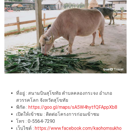
ที่อยู่ : สนามบินสุโขทัย ตำบลคลองกระจง อำเภอ
สวรรคโลก จังหวัดสุโขทัย
พิกัด :
https://goo.gl/maps/sA5W4hytfQFAppXb8
เปิดให้เข้าชม : ติดต่อโครงการก่อนเข้าชม
โทร : 0-5564-7290
เว็บไซต์ :
https://www.facebook.com/kaohomsukho