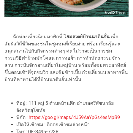
นักท่องเที่ยวนิยมมาพักที่
โฮมสเตย์บ้านนาต้นจั่น
เพื่อ
สัมผัสวิถีชีวิตของชนในชุมชนที่เรียบง่าย พร้อมเรียนรู้และ
สนุกสนานไปกับกิจกรรมต่างๆ ค่ะ ไม่ว่าจะเป็นการชม
กรรมวิธีทำผ้าหมักโคลน การทอผ้า การทำหัตถกรรมจักร
สาน การปั่นจักรยานเที่ยวในหมู่บ้าน พร้อมทั้งชมพระอาทิตย์
ขึ้นตอนเช้าที่จุดชมวิว และชิมข้าวเปิ๊บ ก๋วยเตี๋ยวแบ อาหารพื้น
บ้านที่หาทานได้ที่บ้านนาต้นจั่นเท่านั้น
ที่อยู่ : 111 หมู่ 5 ตำบลบ้านตึก อำเภอศรีสัชนาลัย
จังหวัดสุโขทัย
พิกัด :
https://goo.gl/maps/4J59AaYpGs4esMpB9
เปิดให้เข้าชม : ติดต่อเข้าชมล่วงหน้า
โทร : 08-8495-7738