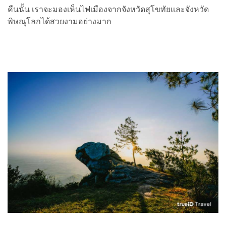
คืนนั้น เราจะมองเห็นไฟเมืองจากจังหวัดสุโขทัยและจังหวัด
พิษณุโลกได้สวยงามอย่างมาก