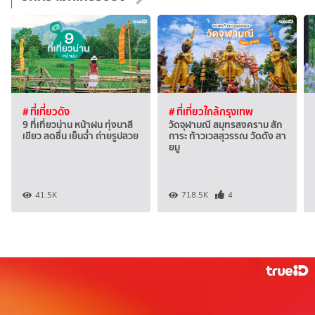
# ที่เที่ยวดัง
# ที่เที่ยวใกล้กรุงเทพ
9 ที่เที่ยวน่าน หน้าฝน ทุ่งนาสี
วัดจุฬามณี สมุทรสงคราม สัก
เขียว สดชื่น เย็นฉ่ำ ถ่ายรูปสวย
การะ ท้าวเวสสุวรรณ วัดดัง สา
ยมู
41.5K
718.5K
4