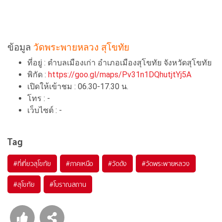
ข้อมูล
วัดพระพายหลวง สุโขทัย
ที่อยู่ : ตำบลเมืองเก่า อำเภอเมืองสุโขทัย จังหวัดสุโขทัย
พิกัด :
https://goo.gl/maps/Pv31n1DQhutjtYj5A
เปิดให้เข้าชม : 06.30-17.30 น.
โทร : -
เว็บไซต์ : -
Tag
#ที่เที่ยวสุโขทัย
#ภาคเหนือ
#วัดดัง
#วัดพระพายหลวง
#สุโขทัย
#โบราณสถาน