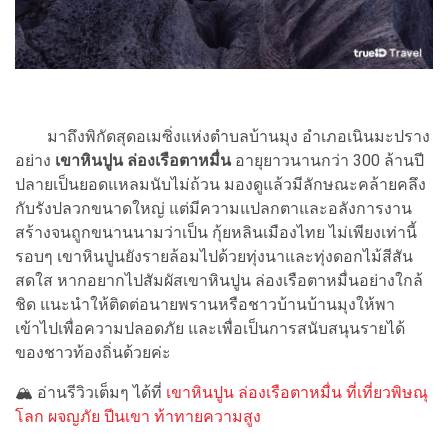
มาถึงพิกัดสุดอเมซิ่งแห่งตำบลบ้านมุง อำเภอเนินมะปราง
อย่าง
เขาหินปูน ล่องเรือตาหมื่น
อายุยาวนานกว่า 300 ล้านปี
ปลายเป็นยอดแหลมนับไม่ถ้วน มองดูแล้วมีลักษณะคล้ายคลึง
กับรังปลวกขนาดใหญ่ แต่มีความแปลกตาและอลังการงาน
สร้างจนถูกขนานนามว่าเป็น กุ้ยหลินเมืองไทย ไม่เพียงเท่านี้
รอบๆ เขาหินปูนยังรายล้อมไปด้วยทุ่งนาและทุ่งดอกไม้สีสัน
สดใส หากอยากไปสัมผัสเขาหินปูน ล่องเรือตาหมื่นอย่างใกล้
ชิด แนะนำให้ติดต่อนายพรานหรือชาวบ้านบ้านมุงให้พา
เข้าไปเพื่อความปลอดภัย และเพื่อเป็นการสนับสนุนรายได้
ของชาวท้องถิ่นด้วยค่ะ
🏔 อ่านรีวิวเต็มๆ ได้ที่
เขาหินปูน ล่องเรือตาหมื่น ที่เที่ยวพิษณุ
โลก ผจญภัย ปีนเขา ท้าทายความสูง