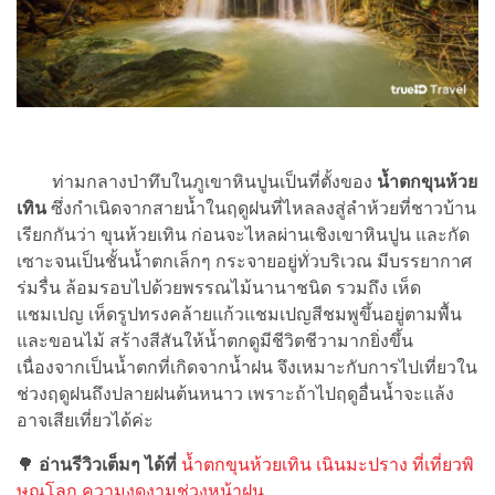
ท่ามกลางป่าทึบในภูเขาหินปูนเป็นที่ตั้งของ
น้ำตกขุนห้วย
เทิน
ซึ่งกำเนิดจากสายน้ำในฤดูฝนที่ไหลลงสู่ลำห้วยที่ชาวบ้าน
เรียกกันว่า ขุนห้วยเทิน ก่อนจะไหลผ่านเชิงเขาหินปูน และกัด
เซาะจนเป็นชั้นน้ำตกเล็กๆ กระจายอยู่ทั่วบริเวณ มีบรรยากาศ
ร่มรื่น ล้อมรอบไปด้วยพรรณไม้นานาชนิด รวมถึง เห็ด
แชมเปญ เห็ดรูปทรงคล้ายแก้วแชมเปญสีชมพูขึ้นอยู่ตามพื้น
และขอนไม้ สร้างสีสันให้น้ำตกดูมีชีวิตชีวามากยิ่งขึ้น
เนื่องจากเป็นน้ำตกที่เกิดจากน้ำฝน จึงเหมาะกับการไปเที่ยวใน
ช่วงฤดูฝนถึงปลายฝนต้นหนาว เพราะถ้าไปฤดูอื่นน้ำจะแล้ง
อาจเสียเที่ยวได้ค่ะ
🌳
อ่านรีวิวเต็มๆ ได้ที่
น้ำตกขุนห้วยเทิน เนินมะปราง ที่เที่ยวพิ
ษณุโลก ความงดงามช่วงหน้าฝน