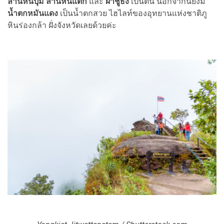
ลานหินปุ่ม ลานหินแตก
และ
ผาชูธง
เป็นต้น นอกจากนี้ยังมี
น้ำตกหมันแดง
เป็นน้ำตกสวย ไฮไลท์ของอุทยานแห่งชาติภู
หินร่องกล้า ฝั่งจังหวัดเลยด้วยค่ะ