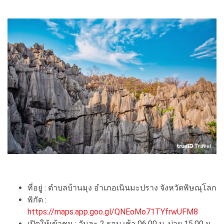
ที่อยู่ : ตำบลบ้านมุง อำเภอเนินมะปราง จังหวัดพิษณุโลก
พิกัด :
https://maps.app.goo.gl/QNEoMo71TYfrwUFM8
เปิดให้เข้าชม : วันละ 2 รอบ เช้า 06.00 น. บ่าย 15.00 น.