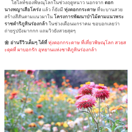
ไฮไลท์ของพิษณุโลกในช่วงฤดูหนาว นอกจาก
ดอก
นางพญาเสือโคร่ง
แล้ว ก็ยังมี
ทุ่งดอกกระดาษ
ที่จะบานสวย
สร้างสีสันตามแนวผาใน
โครงการพัฒนาป่าไม้ตามแนวพระ
ราชดำริภูหินร่องกล้า
ในช่วงเดือนมกราคม ขอบอกเลยว่า
ถ่ายรูปปังมากกก แถมวิวยังสวยสุดๆ
🌼 อ่านรีวิวเต็มๆ ได้ที่
ทุ่งดอกกระดาษ ที่เที่ยวพิษณุโลก สวยส
ะดุดที่ ผาบอกรัก อุทยานแห่งชาติภูหินร่องกล้า