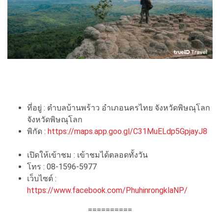
ที่อยู่ : ตำบลบ้านพร้าว อำเภอนครไทย จังหวัดพิษณุโลก
จังหวัดพิษณุโลก
พิกัด :
https://maps.app.goo.gl/C31MuELdp5GpjayJ8
เปิดให้เข้าชม : เข้าชมได้ตลอดทั้งวัน
โทร :
08-1596-5977
เว็บไซต์ :
https://www.facebook.com/PhuhinrongklaNP/
==========