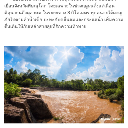
เยือนจังหวัดพิษณุโลก โดยเฉพาะในช่วงฤดูฝนตั้งแต่เดือน
มิถุนายนถึงตุลาคม ในระยะทาง 8 กิโลเมตร ทุกคนจะได้ผจญ
ภัยไปตามลำน้ำเข็ก ปะทะกับคลื่นลมและกระแสน้ำ เพิ่มความ
ตื่นเต้นให้กับเหล่าสายลุยที่รักความท้าทาย