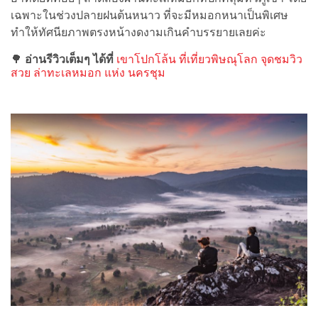
เฉพาะในช่วงปลายฝนต้นหนาว ที่จะมีหมอกหนาเป็นพิเศษ
ทำให้ทัศนียภาพตรงหน้างดงามเกินคำบรรยายเลยค่ะ
🌳
อ่านรีวิวเต็มๆ ได้ที่
เขาโปกโล้น ที่เที่ยวพิษณุโลก จุดชมวิว
สวย ล่าทะเลหมอก แห่ง นครชุม