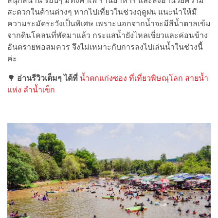
สนุกสนาน รอบๆ มีทั้งคาเฟ่ ร้านอาหาร และสิ่งอำนวยความ
สะดวกในด้านต่างๆ หากไปเที่ยวในช่วงฤดูฝน แนะนำให้มี
ความระมัดระวังเป็นพิเศษ เพราะนอกจากน้ำจะมีสีน้ำตาลเข้ม
จากดินโคลนที่พัดมาแล้ว กระแสน้ำยังไหลเชี่ยวและค่อนข้าง
อันตรายพอสมควร จึงไม่เหมาะกับการลงไปเล่นน้ำในช่วงนี้
ค่ะ
🌳
อ่านรีวิวเต็มๆ ได้ที่
น้ำตกแก่งซอง ที่เที่ยวพิษณุโลก สายน้ำ
แห่ง ลำน้ำเข็ก