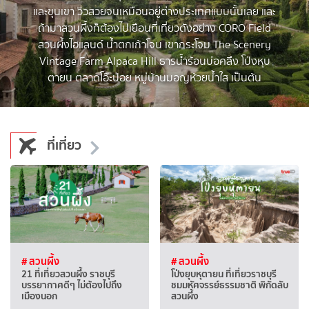
และขุนเขา วิวสวยจนเหมือนอยู่ต่างประเทศแบบนั้นเลย และ
ถ้ามาสวนผึ้งก็ต้องไปเยือนที่เที่ยวดังอย่าง CORO Field
สวนผึ้งไฮแลนด์ น้ำตกเก้าโจน เขากระโจม The Scenery
Vintage Farm Alpaca Hill ธารน้ำร้อนบ่อคลึง โป่งหุบ
ตายน ตลาดโอ๊ะป่อย หมู่บ้านมอญห้วยน้ำใส เป็นต้น
ที่เที่ยว
# สวนผึ้ง
# สวนผึ้ง
21 ที่เที่ยวสวนผึ้ง ราชบุรี
โป่งยุบหุตายน ที่เที่ยวราชบุรี
บรรยากาศดีๆ ไม่ต้องไปถึง
ชมมหัศจรรย์ธรรมชาติ พิกัดลับ
เมืองนอก
สวนผึ้ง