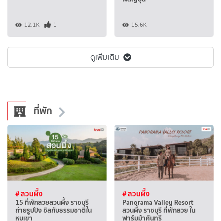
12.1K
1
15.6K
ดูเพิ่มเติม
ที่พัก
# สวนผึ้ง
# สวนผึ้ง
15 ที่พักสวยสวนผึ้ง ราชบุรี
Panorama Valley Resort
ถ่ายรูปปัง ชิลกับธรรมชาติใน
สวนผึ้ง ราชบุรี ที่พักสวย ใน
หุบเขา
ฟาร์มม้าคันทรี