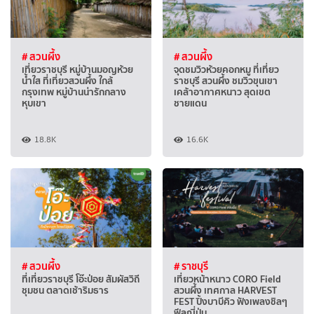
# สวนผึ้ง
# สวนผึ้ง
เที่ยวราชบุรี หมู่บ้านมอญห้วย
จุดชมวิวห้วยคอกหมู ที่เที่ยว
น้ำใส ที่เที่ยวสวนผึ้ง ใกล้
ราชบุรี สวนผึ้ง ชมวิวขุนเขา
กรุงเทพ หมู่บ้านน่ารักกลาง
เคล้าอากาศหนาว สุดเขต
หุบเขา
ชายแดน
18.8K
16.6K
# สวนผึ้ง
# ราชบุรี
ที่เที่ยวราชบุรี โอ๊ะป่อย สัมผัสวิถี
เที่ยวหน้าหนาว CORO Field
ชุมชน ตลาดเช้าริมธาร
สวนผึ้ง เทศกาล HARVEST
FEST ปิ้งบาบีคิว ฟังเพลงชิลๆ
ฟีลญี่ปุ่น