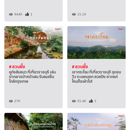
944K
1
15.1K
# สวนผึ้ง
# สวนผึ้ง
แก่งส้มแมว ที่เที่ยวราชบุรี เล่น
เขากระโจม ที่เที่ยวราชบุรี จุดชม
น้ำกลางป่าหน้าฝน รับลมเย็น
วิว ทะเลหมอก สวยปัง ยากแค่
ใกล้กรุงเทพ
ไหนก็จะฝ่าไป!
27K
55.4K
3