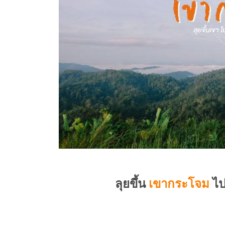
ลุยขึ้น
เขากระโจม
ไป