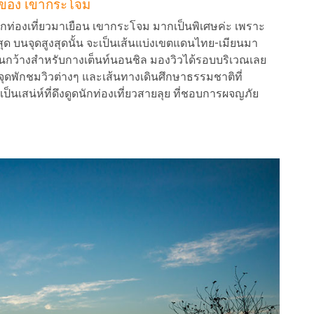
 ของ เขากระโจม
่องเที่ยวมาเยือน เขากระโจม มากเป็นพิเศษค่ะ เพราะ
สุด บนจุดสูงสุดนั้น จะเป็นเส้นแบ่งเขตแดนไทย-เมียนมา
กว้างสำหรับกางเต็นท์นอนชิล มองวิวได้รอบบริเวณเลย
ดง จุดพักชมวิวต่างๆ และเส้นทางเดินศึกษาธรรมชาติที่
ป็นเสน่ห์ที่ดึงดูดนักท่องเที่ยวสายลุย ที่ชอบการผจญภัย