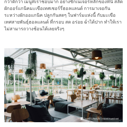
กว่าดีกว่า เมนูที่เราชอบมาก อย่างซิกเนเจอร์หลักของที่นี่ สลัด
ผักออร์แกนิคมะเขือเทศเชอร์รี่ฮอลแลนด์ การมาเจอกัน
ระหว่างผักออแกนิค ปลูกกันสดๆ ในฟาร์มแห่งนี้ กับมะเขือ
เทศสายพันธุ์ฮอลแลนด์ ที่กรอบ สด อร่อย ฉ่ำได้ปาก ทำให้เรา
ไม่สามารถวางช้อนได้เลยจริงๆ