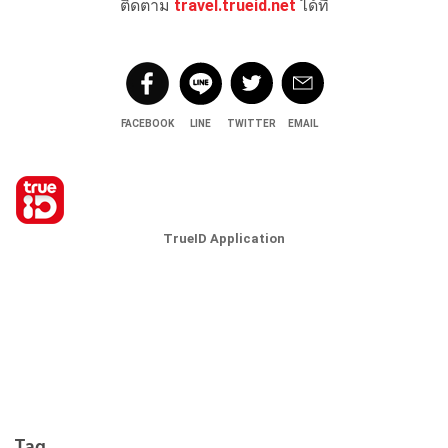
ติดตาม
travel.trueid.net
ได้ที่
FACEBOOK
LINE
TWITTER
EMAIL
TrueID Application
Tag