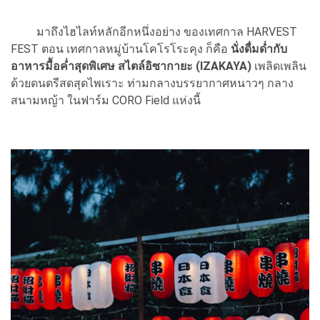
มาถึงไฮไลท์หลักอีกหนึ่งอย่าง ของเทศกาล HARVEST
FEST ตอน เทศกาลหมู่บ้านโคโรโระคุง ก็คือ
นั่งดื่มด่ำกับ
อาหารมื้อค่ำสุดพิเศษ สไตล์อิซากายะ (IZAKAYA)
เพลิดเพลิน
ด้วยดนตรีสดสุดไพเราะ ท่ามกลางบรรยากาศหนาวๆ กลาง
สนามหญ้า ในฟาร์ม CORO Field แห่งนี้