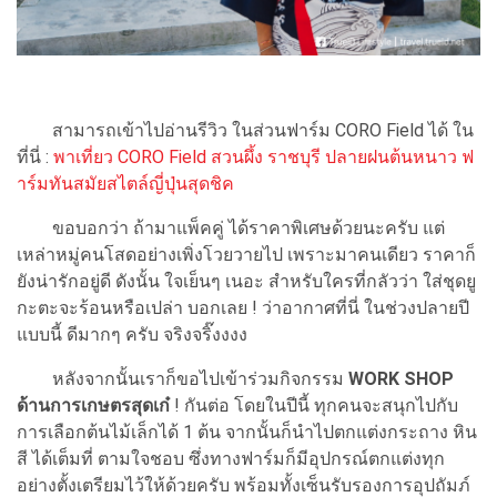
สามารถเข้าไปอ่านรีวิว ในส่วนฟาร์ม CORO Field ได้ ใน
ที่นี่ :
พาเที่ยว CORO Field สวนผึ้ง ราชบุรี ปลายฝนต้นหนาว ฟ
าร์มทันสมัยสไตล์ญี่ปุ่นสุดชิค
ขอบอกว่า ถ้ามาแพ็คคู่ ได้ราคาพิเศษด้วยนะครับ แต่
เหล่าหมู่คนโสดอย่างเพิ่งโวยวายไป เพราะมาคนเดียว ราคาก็
ยังน่ารักอยู่ดี ดังนั้น ใจเย็นๆ เนอะ สำหรับใครที่กลัวว่า ใส่ชุดยู
กะตะจะร้อนหรือเปล่า บอกเลย ! ว่าอากาศที่นี่ ในช่วงปลายปี
แบบนี้ ดีมากๆ ครับ จริงจริ๊งงงง
หลังจากนั้นเราก็ขอไปเข้าร่วมกิจกรรม
WORK SHOP
ด้านการเกษตรสุดเก๋
! กันต่อ โดยในปีนี้ ทุกคนจะสนุกไปกับ
การเลือกต้นไม้เล็กได้ 1 ต้น จากนั้นก็นำไปตกแต่งกระถาง หิน
สี ได้เต็มที่ ตามใจชอบ ซึ่งทางฟาร์มก็มีอุปกรณ์ตกแต่งทุก
อย่างตั้งเตรียมไว้ให้ด้วยครับ พร้อมทั้งเซ็นรับรองการอุปถัมภ์