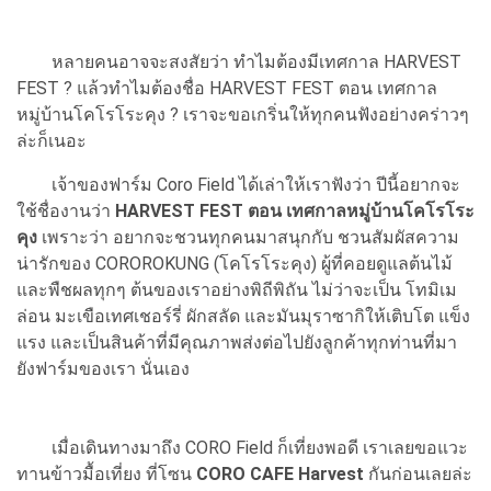
หลายคนอาจจะสงสัยว่า ทำไมต้องมีเทศกาล HARVEST
FEST ? แล้วทำไมต้องชื่อ HARVEST FEST ตอน เทศกาล
หมู่บ้านโคโรโระคุง ? เราจะขอเกริ่นให้ทุกคนฟังอย่างคร่าวๆ
ล่ะก็เนอะ
เจ้าของฟาร์ม Coro Field ได้เล่าให้เราฟังว่า ปีนี้อยากจะ
ใช้ชื่องานว่า
HARVEST FEST ตอน เทศกาลหมู่บ้านโคโรโระ
คุง
เพราะว่า อยากจะชวนทุกคนมาสนุกกับ ชวนสัมผัสความ
น่ารักของ COROROKUNG (โคโรโระคุง) ผู้ที่คอยดูแลต้นไม้
และพืชผลทุกๆ ต้นของเราอย่างพิถีพิถัน ไม่ว่าจะเป็น โทมิเม
ล่อน มะเขือเทศเชอร์รี่ ผักสลัด และมันมุราซากิให้เติบโต แข็ง
แรง และเป็นสินค้าที่มีคุณภาพส่งต่อไปยังลูกค้าทุกท่านที่มา
ยังฟาร์มของเรา นั่นเอง
เมื่อเดินทางมาถึง CORO Field ก็เที่ยงพอดี เราเลยขอแวะ
ทานข้าวมื้อเที่ยง ที่โซน
CORO CAFE Harvest
กันก่อนเลยล่ะ