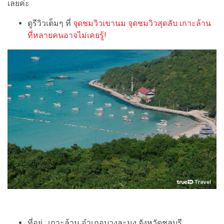
เลยค่ะ
ดูรีวิวเต็มๆ ที่
จุดชมวิวเขานม จุดชมวิวสุดลับ เกาะล้าน
ที่หลายคนอาจไม่เคยรู้!
ที่อยู่ : เกาะล้าน อำเภอบางละมุง จังหวัดชลบุรี