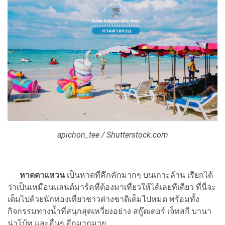
apichon_tee / Shutterstock.com
หาดตาแหวน
เป็นหาดที่คึกคักมากๆ บนเกาะล้าน เรียกได้
ว่าเป็นเหมือนแลนด์มาร์คที่ต้องมาเที่ยวให้ได้เลยทีเดียว ที่นี่จะ
เต็มไปด้วยนักท่องเที่ยวชาวต่างชาติเต็มไปหมด พร้อมทั้ง
กิจกรรมทางน้ำที่สนุกสุดเหวี่ยงอย่าง สกู๊ตเตอร์ เจ็ทสกี บานา
น่าโบ้ท และอื่นๆ อีกมากมาย