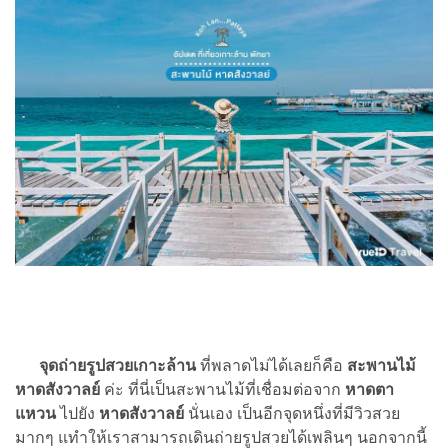
จุดถ่ายรูปสวยเกาะล้าน
ที่พลาดไม่ได้เลยก็คือ
สะพานไม้
หาดสังวาลย์
ค่ะ ที่นี่เป็นสะพานไม้ที่เชื่อมต่อจาก
หาดตา
แหวน
ไปยัง
หาดสังวาลย์
นั่นเอง เป็นอีกจุดหนึ่งที่มีวิวสวย
มากๆ แทำให้เราสามารถเดินถ่ายรูปสวยได้เพลินๆ นอกจากนี้