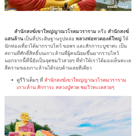
สำนักสงฆ์เขาใหญ่ญาณวโรดมวราราม
หรือ
สำนักสงฆ์
แสนล้าน
เป็นที่ประดิษฐานรูปหล่อ
หลวงพ่อทวดองค์ใหญ่
ให้
นักท่องเที่ยวได้มากราบไหว้ ขอพร และสักการะบูชาค่ะ เป็น
สถานที่ศักดิ์สิทธิ์บนเกาะล้านที่ผู้คนนิยมขึ้นมากราบไหว้
นอกจากนี้ที่นี่ยังเป็นจุดชมวิวสวยๆ ที่ทำให้เราได้มองเห็นทะเล
สีครามของเกาะล้านได้รอบด้านเลยทีเดียว
ดูรีวิวเต็มๆ ที่
สำนักสงฆ์เขาใหญ่ญาณวโรดมวราราม
เกาะล้าน สักการะ หลวงปู่ทวด ชมวิวทะเลสวยๆ