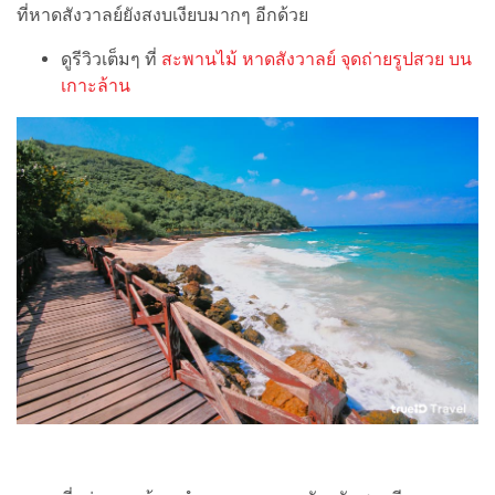
ที่หาดสังวาลย์ยังสงบเงียบมากๆ อีกด้วย
ดูรีวิวเต็มๆ ที่
สะพานไม้ หาดสังวาลย์ จุดถ่ายรูปสวย บน
เกาะล้าน