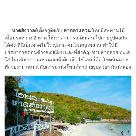
หาดสังวาลย์
ตั้งอยู่ติดกับ
หาดตาแหวน
โดยมีสะพานไม้
เชื่อมระหว่าง 2 หาด ให้เราสามารถเดินเล่น ไปถ่ายรูปต่อกัน
ได้ค่ะ ที่นี่เป็นหาดไม่ใหญ่มาก คนไม่พลุกพล่าน ทำให้มี
บรรยากาศค่อนข้างสงบเงียบ และที่สำคัญ ชายหาดสวย ทะเล
ใส ไม่แพ้หาดตาแหวนเลยทีเดียวจ้า ไฮไลท์ก็คือ โขดหินต่างๆ
ที่สวยงาม เหมาะกับการมานั่งโพสต์ท่าถ่ายรูปสวยๆ กันนั่นเอง