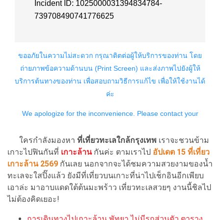
ใครกำลังมองหา
ที่เที่ยวทะเลใกล้กรุงเทพ
เราจะชวนข้าม
เกาะไปฟินกันที่
เกาะล้าน
กันค่ะ ตามเราไป
อัปเดต 15 ที่เที่ยว
เกาะล้าน 2569
กันเลย นอกจากจะได้ชมความสวยงามของน้ำ
ทะเลจะใสปิ๊งแล้ว ยังมีที่เที่ยวบนเกาะที่น่าไปเช็กอินอีกเพียบ
เอาล่ะ มาอาบแดดใต้ต้นมะพร้าว เที่ยวทะเลสวยๆ งานนี้ชิลไป
ไม่ต้องคิดเยอะ!
การเดินทางไปเกาะล้าน พัทยา ไม่มีรถส่วนตัว ตาราง