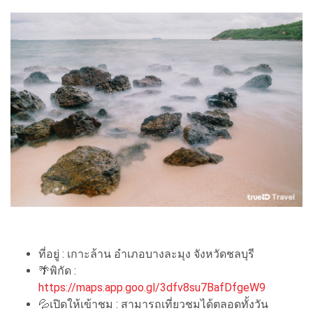
ที่อยู่ : เกาะล้าน อำเภอบางละมุง จังหวัดชลบุรี
🌴
พิกัด :
https://maps.app.goo.gl/3dfv8su7BafDfgeW9
💦
เปิดให้เข้าชม : สามารถเที่ยวชมได้ตลอดทั้งวัน