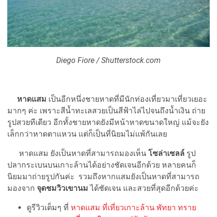
Diego Fiore / Shutterstock.com
หาดแสม
เป็นอีกหนึ่งชายหาดที่มีนักท่องเที่ยวมาเที่ยวเยอะ
มากๆ ค่ะ เพราะสีน้ำทะเลสวยเป็นสีฟ้าไล่ไปจนถึงน้ำเงิน ถ่าย
รูปสวยทีเดียว อีกทั้งชายหาดยังมีหน้าหาดขนาดใหญ่ แม้จะยัง
เล็กกว่าหาดตาแหวน แต่ก็เป็นที่นิยมไม่แพ้กันเลย
หาดแสม ยังเป็นหาดที่สามารถมองเห็น
โซล่าเซลล์
รูป
ปลากระเบนบนเกาะล้านได้อย่างชัดเจนอีกด้วย หลายคนก็
นิยมมาถ่ายรูปกันค่ะ รวมถึงหากแสมยังเป็นหาดที่สามารถ
มองจาก
จุดชมวิวเขานม
ได้ชัดเจน และสวยที่สุดอีกด้วยค่ะ
ดูรีวิวเต็มๆ ที่
หาดแสม ที่เที่ยวเกาะล้าน พัทยา ทราย