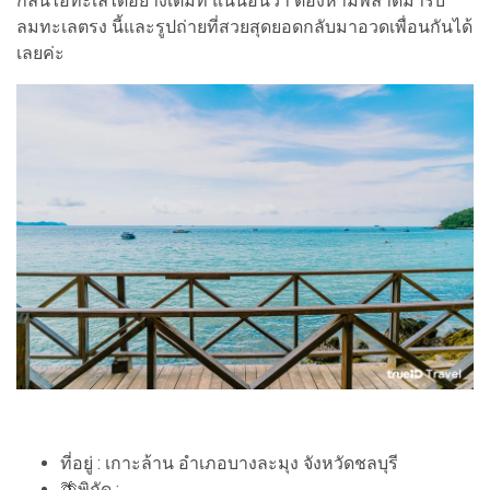
กลิ่นไอทะเลได้อย่างเต็มที่ แน่นอนว่า ต้องห้ามพลาดมารับ
ลมทะเลตรง นี้และรูปถ่ายที่สวยสุดยอดกลับมาอวดเพื่อนกันได้
เลยค่ะ
ที่อยู่ : เกาะล้าน อำเภอบางละมุง จังหวัดชลบุรี
🌴
พิกัด :