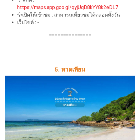
https://maps.app.goo.gl/qyjUqD8kYY8k2eDL7
💦
เปิดให้เข้าชม : สามารถเที่ยวชมได้ตลอดทั้งวัน
เว็บไซต์ : -
===============
5. หาดเทียน