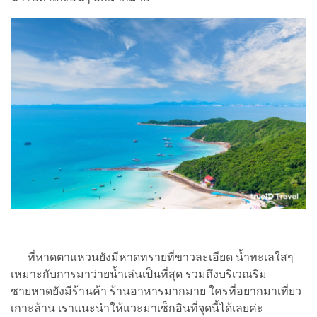
ที่หาดตาแหวนยังมีหาดทรายที่ขาวละเอียด น้ำทะเลใสๆ
เหมาะกับการมาว่ายน้ำเล่นเป็นที่สุด รวมถึงบริเวณริม
ชายหาดยังมีร้านค้า ร้านอาหารมากมาย ใครที่อยากมาเที่ยว
เกาะล้าน เราแนะนำให้แวะมาเช็กอินที่จุดนี้ได้เลยค่ะ