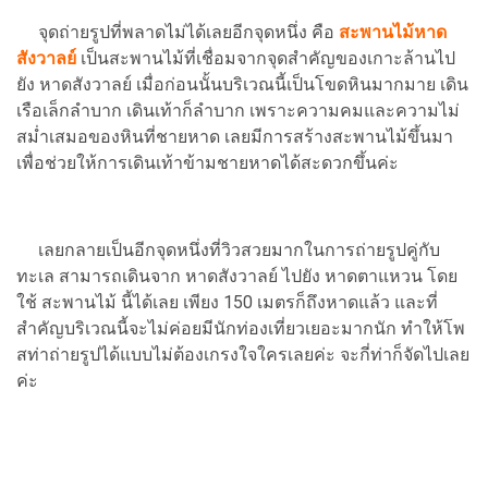
จุดถ่ายรูปที่พลาดไม่ได้เลยอีกจุดหนึ่ง คือ
สะพานไม้หาด
สังวาลย์
เป็นสะพานไม้ที่เชื่อมจากจุดสำคัญของเกาะล้านไป
ยัง หาดสังวาลย์ เมื่อก่อนนั้นบริเวณนี้เป็นโขดหินมากมาย เดิน
เรือเล็กลำบาก เดินเท้าก็ลำบาก เพราะความคมและความไม่
สม่ำเสมอของหินที่ชายหาด เลยมีการสร้างสะพานไม้ขึ้นมา
เพื่อช่วยให้การเดินเท้าข้ามชายหาดได้สะดวกขึ้นค่ะ
เลยกลายเป็นอีกจุดหนึ่งที่วิวสวยมากในการถ่ายรูปคู่กับ
ทะเล สามารถเดินจาก หาดสังวาลย์ ไปยัง หาดตาแหวน โดย
ใช้ สะพานไม้ นี้ได้เลย เพียง 150 เมตรก็ถึงหาดแล้ว และที่
สำคัญบริเวณนี้จะไม่ค่อยมีนักท่องเที่ยวเยอะมากนัก ทำให้โพ
สท่าถ่ายรูปได้แบบไม่ต้องเกรงใจใครเลยค่ะ จะกี่ท่าก็จัดไปเลย
ค่ะ