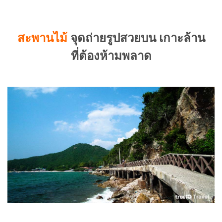
สะพานไม้
จุดถ่ายรูปสวยบน เกาะล้าน
ที่ต้องห้ามพลาด