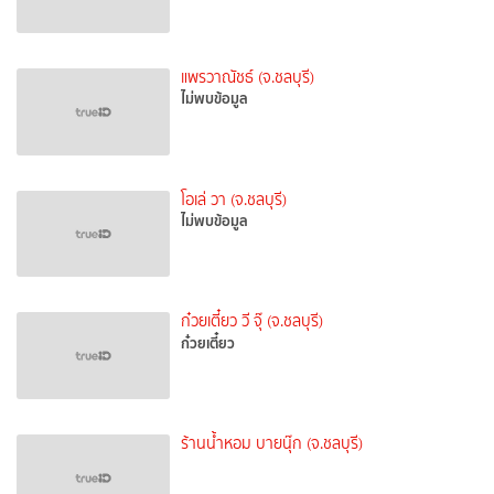
แพรวาณัชธ์ (จ.ชลบุรี)
ไม่พบข้อมูล
โอเล่ วา (จ.ชลบุรี)
ไม่พบข้อมูล
ก๋วยเตี๋ยว วี จุ๊ (จ.ชลบุรี)
ก๋วยเตี๋ยว
ร้านน้ำหอม บายนุ๊ก (จ.ชลบุรี)