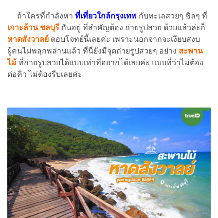
ถ้าใครที่กำลังหา
ที่เที่ยวใกล้กรุงเทพ
กับทะเลสวยๆ ชิลๆ ที่
เกาะล้าน
ชลบุรี
กันอยู่ ที่สำคัญต้อง ถ่ายรูปสวย ด้วยแล้วล่ะก็
หาดสังวาลย์
ตอบโจทย์นี้เลยค่ะ เพราะนอกจากจะเงียบสงบ
ผู้คนไม่พลุกพล่านแล้ว ที่นี่ยังมีจุดถ่ายรูปสวยๆ อย่าง
สะพาน
ไม้
ที่ถ่ายรูปสวยได้แบบเท่าที่อยากได้เลยค่ะ แบบที่ว่าไม่ต้อง
ต่อคิว ไม่ต้องรีบเลยค่ะ