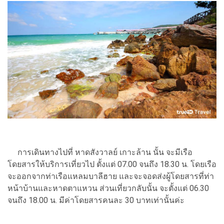
การเดินทางไปที่ หาดสังวาลย์ เกาะล้าน นั้น จะมีเรือ
โดยสารให้บริการเที่ยวไป ตั้งแต่ 07.00 จนถึง 18.30 น. โดยเรือ
จะออกจากท่าเรือแหลมบาลีฮาย และจะจอดส่งผู้โดยสารที่ท่า
หน้าบ้านและหาดตาแหวน ส่วนเที่ยวกลับนั้น จะตั้งแต่ 06.30
จนถึง 18.00 น. มีค่าโดยสารคนละ 30 บาทเท่านั้นค่ะ