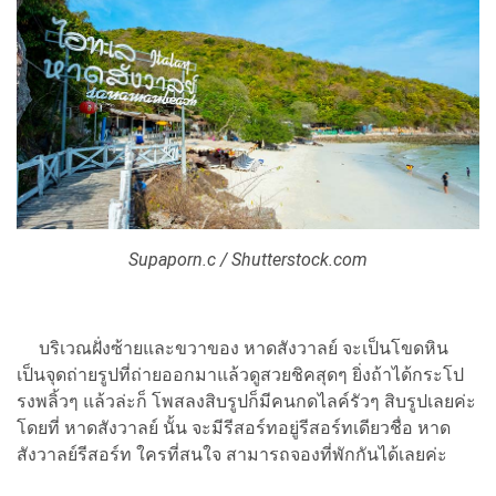
Supaporn.c / Shutterstock.com
บริเวณฝั่งซ้ายและขวาของ หาดสังวาลย์ จะเป็นโขดหิน
เป็นจุดถ่ายรูปที่ถ่ายออกมาแล้วดูสวยชิคสุดๆ ยิ่งถ้าได้กระโป
รงพลิ้วๆ แล้วล่ะก็ โพสลงสิบรูปก็มีคนกดไลค์รัวๆ สิบรูปเลยค่ะ
โดยที่ หาดสังวาลย์ นั้น จะมีรีสอร์ทอยู่รีสอร์ทเดียวชื่อ หาด
สังวาลย์รีสอร์ท ใครที่สนใจ สามารถจองที่พักกันได้เลยค่ะ