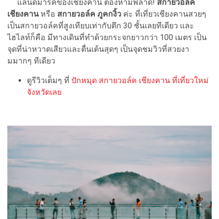
แลนด์มาร์คของเชียงคาน ต้องห้ามพลาด!
สกายวอล์ค
เชียงคาน
หรือ
สกายวอล์ค ภูคกงิ้ว
ค่ะ ที่เที่ยวเชียงคานสวยๆ
เป็นสกายวอล์คที่สูงเทียบเท่ากับตึก 30 ชั้นเลยทีเดียว และ
ไฮไลท์ก็คือ มีทางเดินที่ทำด้วยกระจกยาวกว่า 100 เมตร เป็น
จุดที่น่าหวาดเสียวและตื่นเต้นสุดๆ เป็นจุดชมวิวที่สวยงา
มมากๆ ทีเดียว
ดูรีวิวเต็มๆ ที่
ปักหมุด สกายวอล์ค เชียงคาน ที่เที่ยวใหม่
จังหวัดเลย