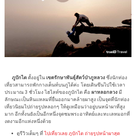
ภูบักได
ตั้งอยู่ใน
เขตรักษาพันธุ์สัตว์ป่าภูหลวง
ซึ่งนักท่อง
เที่ยวสามารถพักกางเต็นท์บนภูได้ค่ะ โดยเดินขึนไปใช้เวลา
ประมาณ 3 ชั่วโมง ไฮไลท์ของภูบักได คือ
ผาหลอกลวง
มี
ลักษณะเป็นหินแหลมที่ยื่นออกมาคล้ายผาสูง เป็นจุดที่นักท่อง
เที่ยวนิยมไปถ่ายรูปหลอกๆ ให้ดูเหมือนว่าอยู่บนหน้าผาที่สูง
มาก อีกทั้งนยังเป็นอีกหนึ่งจุดชมพระอาทิตย์และทะเลหมอกที่
งดงามอีกแห่งหนึ่งด้วย
ดูรีวิวเต็มๆ ที่
ไปเที่ยวเลย ภูบักได ถ่ายรูปหน้าผาสุด