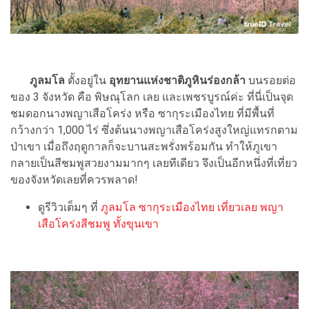
ภูลมโล
ตั้งอยู่ใน
อุทยานแห่งชาติภูหินร่องกล้า
บนรอยต่อ
ของ 3 จังหวัด คือ พิษณุโลก เลย และเพชรบูรณ์ค่ะ ที่นี่เป็นจุด
ชมดอกนางพญาเสือโคร่ง หรือ ซากุระเมืองไทย ที่มีพื้นที่
กว้างกว่า 1,000 ไร่ ซึ่งต้นนางพญาเสือโคร่งสูงใหญ่แทรกตาม
ป่าเขา เมื่อถึงฤดูกาลก็จะบานสะพรั่งพร้อมกัน ทำให้ภูเขา
กลายเป็นสีชมพูสวยงามมากๆ เลยทีเดียว จึงเป็นอีกหนึ่งที่เที่ยว
ของจังหวัดเลยที่ควรพลาด!
ดูรีวิวเต็มๆ ที่
ภูลมโล ซากุระเมืองไทย เที่ยวเลย พญา
เสือโคร่งสีชมพู ทั้งขุนเขา