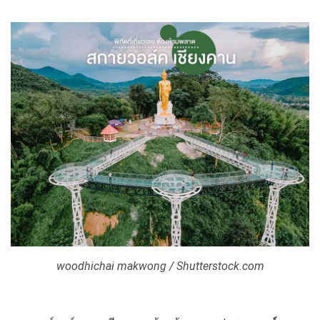
woodhichai makwong / Shutterstock.com