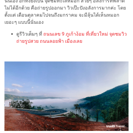
นั่นเอง อีกทั้งยังเป็น จุดชมทะเลหมอก สวยๆ อลังการที่พลาด
ไม่ได้อีกด้วย คือถ่ายรูปออกมา วิวเป๊ะปังอลังการมากค่ะ โดย
ตั้งแต่ เดือนตุลาคมไปจนถึงมกราคม จะมีลุ้นได้เห็นหมอก
เยอะๆ แบบนี้นั่นเอง
ดูรีวิวเต็มๆ ที่
ถนนเลข 9 ภูเก้าง้อม ที่เที่ยวใหม่ จุดชมวิว
ถ่ายรูปสวย ถนนลอยฟ้า เมืองเลย