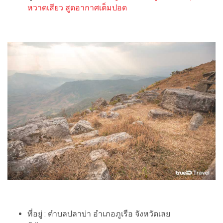
หวาดเสียว สูดอากาศเต็มปอด
ที่อยู่ : ตำบลปลาบ่า อำเภอภูเรือ จังหวัดเลย