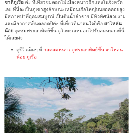
ชาติภูเรือ
ค่ะ ที่เที่ยวชมดอกไม้เมืองหนาวอีกแห่งในจังหวัด
เลย ที่นี่จะเป็นภูเขาสูงลักษณะเหมือนเรือใหญ่บนยอดดอยสูง
มีสภาพป่าที่อุดมสมบูรณ์ เป็นต้นน้ำลำธาร มีทิวทัศน์สวยงาม
และมีอากาศเย็นตลอดปีค่ะ ที่เที่ยวที่น่าสนใจก็คือ
ผาโหล่น
น้อย
จุดชมพระอาทิตย์ขึ้น ดูวิวทะเลหมอกไปรับลมหนาวที่นี่
ได้เลยค่ะ
ดูรีวิวเต็มๆ ที่
กอดลมหนาว ดูพระอาทิตย์ขึ้น ผาโหล่น
น้อย ภูเรือ