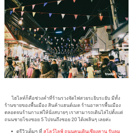
ไฮไลท์ก็คือช่วงค่ำที่ร้านรวงจัดไฟสวยระยิบระยับ มีทั้ง
ร้านขายของพื้นเมือง สินค้าแฮนด์เมด ร้านอาหารพื้นเมือง
ตลอดจนร้านกาแฟให้นั่งสบายๆ เราสามารถเดินไล่ไปตั้งแต่
ถนนชายโขงซอย 5 ไปจนถึงซอย 20 ได้เพลินๆ เลยค่ะ
ดูรีวิวเต็มๆ ที่
สโลว์ไลฟ์ ถนนคนเดินเชียงคาน รับลม