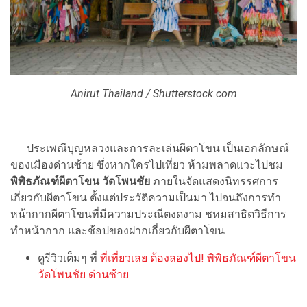
Anirut Thailand / Shutterstock.com
ประเพณีบุญหลวงและการละเล่นผีตาโขน เป็นเอกลักษณ์
ของเมืองด่านซ้าย ซึ่งหากใครไปเที่ยว ห้ามพลาดแวะไปชม
พิพิธภัณฑ์ผีตาโขน
วัดโพนชัย
ภายในจัดแสดงนิทรรศการ
เกี่ยวกับผีตาโขน ตั้งแต่ประวัติความเป็นมา ไปจนถึงการทำ
หน้ากากผีตาโขนที่มีความประณีตงดงาม ชหมสาธิตวิธีการ
ทำหน้ากาก และช้อปของฝากเกี่ยวกับผีตาโขน
ดูรีวิวเต็มๆ ที่
ที่เที่ยวเลย ต้องลองไป! พิพิธภัณฑ์ผีตาโขน
วัดโพนชัย ด่านซ้าย