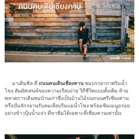
มาเดินชิล ที่
ถนนคนเดินเชียงคาน
ชมบรรยากาศริมน้ำ
โขง สัมผัสเสน่ห์ของความเรียบง่าย วิถีชีวิตแบบดั้งเดิม ห้าม
พลาดการเดินชมบ้านเก่าซึ่งเป็นบ้านไม้บนถนนศรีเชียงคาน
หรือปั่นจักรยานรับลมเลียบริมแม่น้ำโขง พร้อมชิมเมนูอร่อย
อย่างข้าวปุ้นน้ำแจ่ว ที่หาชิมได้เฉพาะที่เชียงคานเท่านั้น