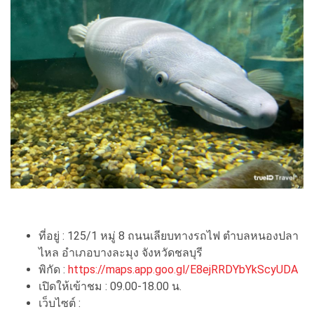
ที่อยู่ : 125/1 หมู่ 8 ถนนเลียบทางรถไฟ ตำบลหนองปลา
ไหล อำเภอบางละมุง จังหวัดชลบุรี
พิกัด :
https://maps.app.goo.gl/E8ejRRDYbYkScyUDA
เปิดให้เข้าชม : 09.00-18.00 น.
เว็บไซต์ :