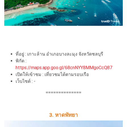
ที่อยู่ : เกาะล้าน อำเภอบางละมุง จังหวัดชลบุรี
พิกัด :
https://maps.app.goo.gl/68cnNYY8MMgoCcQ87
เปิดให้เข้าชม : เที่ยวชมได้ตามรอบเรือ
เว็บไซต์ : -
==============
3. หาดพัทยา