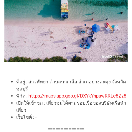
ที่อยู่ : อ่าวพัทยา ตำบลนาเกลือ อำเภอบางละมุง จังหวัด
ชลบุรี
พิกัด :
https://maps.app.goo.gl/DXYkYnpawRRLc8Zz8
เปิดให้เข้าชม : เที่ยวชมได้ตามรอบเรือของบริษัทเรือนำ
เที่ยว
เว็บไซต์ : -
==============