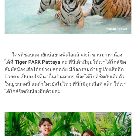
ใครที่ชอบแมวยักษ์อย่างพี่เสือแล้วล่ะก็ ชวนมาหาน้อง
ได้ที่
Tiger PARK Pattaya
ค่ะ ที่นี่เค้ามีมุมให้เราได้ใกล้ชิด
สัมผัสน้องเสือได้อย่างปลอดภัย มีกิจกรรมถ่ายรูปกับเสืออีก
ด้วยค่ะ เป็นอะไรที่น่าตื่นเต้นมากๆ ที่จะได้ใกล้ชิดกับเสือตัว
ใหญ่ขนาดนี้ แต่ถ้าใครยังไม่ไหว ที่นี่ก็มีลูกเสือตัวเล็ก ให้เรา
ได้ใกล้ชิดกับน้องอีกด้วยค่ะ