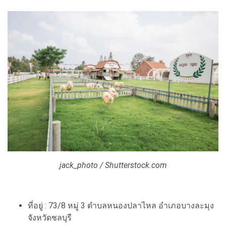
jack_photo / Shutterstock.com
ที่อยู่ : 73/8 หมู่ 3 ตำบลหนองปลาไหล อำเภอบางละมุง
จังหวัดชลบุรี