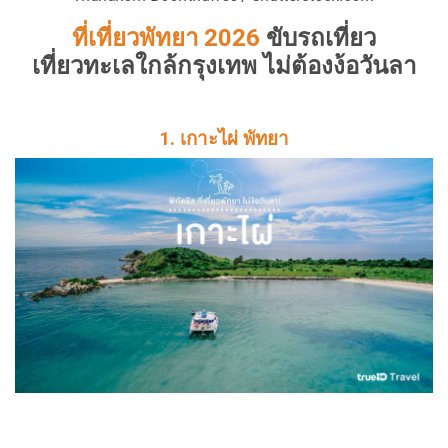
ที่เที่ยวพัทยา 2026
ขับรถเที่ยว
เที่ยวทะเลใกล้กรุงเทพ ไม่ต้องง้อวันลา
1. เกาะไผ่ พัทยา