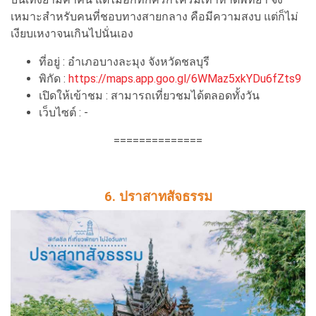
เหมาะสำหรับคนที่ชอบทางสายกลาง คือมีความสงบ แต่ก็ไม่
เงียบเหงาจนเกินไปนั่นเอง
ที่อยู่ : อำเภอบางละมุง จังหวัดชลบุรี
พิกัด :
https://maps.app.goo.gl/6WMaz5xkYDu6fZts9
เปิดให้เข้าชม : สามารถเที่ยวชมได้ตลอดทั้งวัน
เว็บไซต์ : -
==============
6. ปราสาทสัจธรรม