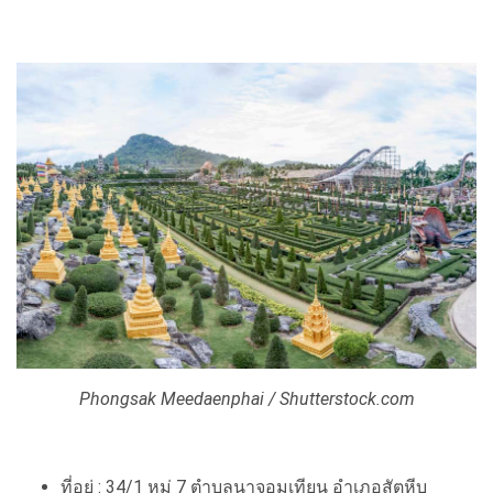
Phongsak Meedaenphai / Shutterstock.com
ที่อยู่ : 34/1 หมู่ 7 ตำบลนาจอมเทียน อำเภอสัตหีบ