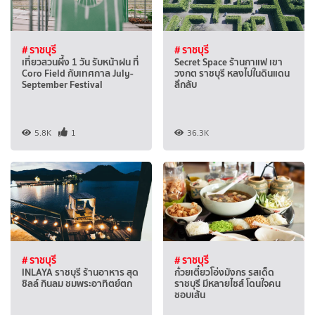
# ราชบุรี
# ราชบุรี
เที่ยวสวนผึ้ง 1 วัน รับหน้าฝน ที่
Secret Space ร้านกาแฟ เขา
Coro Field กับเทศกาล July-
วงกต ราชบุรี หลงไปในดินแดน
September Festival
ลึกลับ
5.8K
1
36.3K
# ราชบุรี
# ราชบุรี
INLAYA ราชบุรี ร้านอาหาร สุด
ก๋วยเตี๋ยวโอ่งมังกร รสเด็ด
ชิลล์ กินลม ชมพระอาทิตย์ตก
ราชบุรี มีหลายไซส์ โดนใจคน
ชอบเส้น