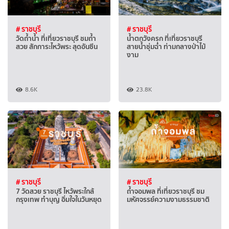
# ราชบุรี
# ราชบุรี
วัดถ้ำน้ำ ที่เที่ยวราชบุรี ชมถ้ำ
น้ำตกวังครก ที่เที่ยวราชบุรี
สวย สักการะไหว้พระ สุดอันซีน
สายน้ำชุ่มฉ่ำ ท่ามกลางป่าไม้
งาม
8.6K
23.8K
# ราชบุรี
# ราชบุรี
7 วัดสวย ราชบุรี ไหว้พระใกล้
ถ้ำจอมพล ที่เที่ยวราชบุรี ชม
กรุงเทพ ทำบุญ อิ่มใจในวันหยุด
มหัศจรรย์ความงามธรรมชาติ