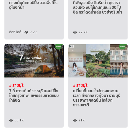
กางเต็นท์แคมป์ปิ้ง สวนผึ้งที่ไร่
ที่พักสวนผึ้ง ติดริมน้ำ ภูธารา
อุโมงค์น้ำ
สวนผึ้ง งบไม่เกินคนละ 500 ไป
ชิล กระโดดน้ำเล่น ปิ้งย่างริมน้ำ
อีดีที ไกด์
|
7.2K
22.7K
# ราชบุรี
# ราชบุรี
7 ที่ กางเต็นท์ ราชบุรี แคมป์ปิ้ง
เปลี่ยนที่นอน ใกล้กรุงเทพ ณ
ใกล้กรุงเทพ เสพธรรมชาติแบบ
เวลา ที่พักกลางทุ่งนา ราชบุรี
ใกล้ชิด
บรรยากาศสดชื่น ใกล้ชิด
ธรรมชาติ
58.1K
21K