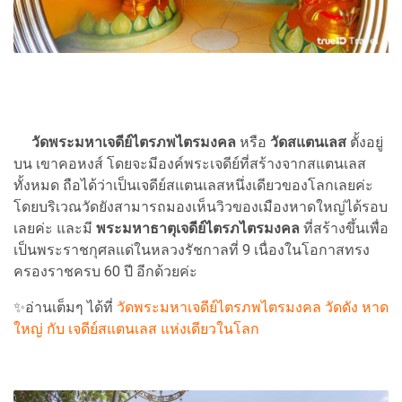
วัดพระมหาเจดีย์ไตรภพไตรมงคล
หรือ
วัดสแตนเลส
ตั้งอยู่
บน เขาคอหงส์ โดยจะมีองค์พระเจดีย์ที่สร้างจากสแตนเลส
ทั้งหมด ถือได้ว่าเป็นเจดีย์สแตนเลสหนึ่งเดียวของโลกเลยค่ะ
โดยบริเวณวัดยังสามารถมองเห็นวิวของเมืองหาดใหญ่ได้รอบ
เลยค่ะ และมี
พระมหาธาตุเจดีย์ไตรภไตรมงคล
ที่สร้างขึ้นเพื่อ
เป็นพระราชกุศลแด่ในหลวงรัชกาลที่ 9 เนื่องในโอกาสทรง
ครองราชครบ 60 ปี อีกด้วยค่ะ
✨อ่านเต็มๆ ได้ที่
วัดพระมหาเจดีย์ไตรภพไตรมงคล วัดดัง หาด
ใหญ่ กับ เจดีย์สแตนเลส แห่งเดียวในโลก