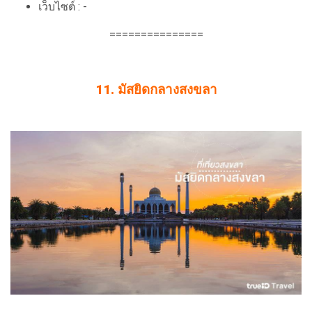
เว็บไซต์ : -
===============
11. มัสยิดกลางสงขลา