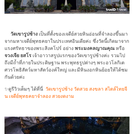
วัดเขารูปช้าง
เป็นที่ตั้งของเจดีย์สวยหินอ่อนที่จำลองขึ้นมา
จากมหาเจดีย์พุทธคยาในประเทศอินเดียค่ะ ซึ่งวัดนี้เกิดมาจาก
แรงศรัทธาของพระสิงคโปร์ อย่าง
พระมงคลญาณคุณ
หรือ
จวงเจีย ยสโร
เจ้าอาวาสรูปแรกของวัดเขารูปช้างค่ะ รวมไป
ถึงมีถ้ำที่ภายในประดิษฐาน พระพุทธรูปต่างๆ พระอวโลกิเต
ศวรโพธิสัตว์มหาสัตว์องค์ใหญ่ และมีหินงอกหินย้อยให้ได้ชม
กันด้วยค่ะ
✨ดูรีวิวเต็มๆ ได้ที่นี่
วัดเขารูปช้าง วัดสวย สงขลา สไตล์ไทยจี
น เจดีย์พุทธคยาจำลอง สวยงดงาม