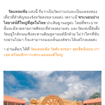
วัดแหลมพ้อ
แห่งนี้ ถือว่าเป็นวัดเก่าแก่และเป็นแหล่งท่อง
เที่ยวที่สำคัญของจังหวัดสงขลาเลยค่ะ เพราะมี
พระนอนปาง
ไสยาสน์ที่ใหญ่ที่สุดในไทย
ประดิษฐานอยู่ค่ะ โดยที่พระบาท
นั้นจะมีลวดลายภาพศิลปะที่สวยงดงามค่ะ และวัดแห่งนี้ยังตั้ง
วัดอยู่ใกล้ถนนเชิงสะพานติณสูลานนท์อีกด้วย ไม่ว่าใครที่ขับ
รถผ่านไปมา ก็จะสามารถมองเห็นองค์พระได้แต่ไกลเลยค่ะ
✨อ่านเต็มๆ ได้ที่
วัดแหลมพ้อ วัดดัง สงขลา จุดเช็คอินบน เกา
ะยอ พร้อมสักการะพระนอนองค์ใหญ่