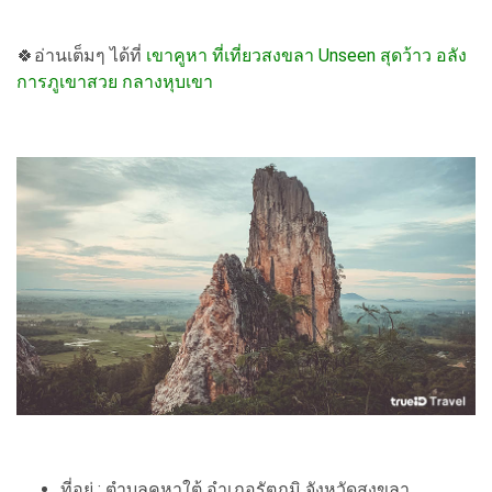
🍀อ่านเต็มๆ ได้ที่
เขาคูหา ที่เที่ยวสงขลา Unseen สุดว้าว อลัง
การภูเขาสวย กลางหุบเขา
ที่อยู่ : ตำบลคูหาใต้ อำเภอรัตภูมิ จังหวัดสงขลา