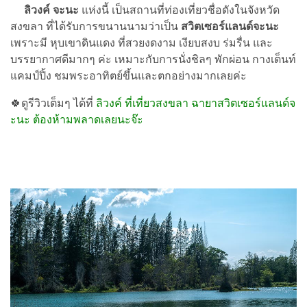
ลิวงค์ จะนะ
แห่งนี้ เป็นสถานที่ท่องเที่ยวชื่อดังในจังหวัด
สงขลา ที่ได้รับการขนานนามว่าเป็น
สวิตเซอร์แลนด์จะนะ
เพราะมี หุบเขาดินแดง ที่สวยงดงาม เงียบสงบ ร่มรื่น และ
บรรยากาศดีมากๆ ค่ะ เหมาะกับการนั่งชิลๆ พักผ่อน กางเต็นท์
แคมป์ปิ้ง ชมพระอาทิตย์ขึ้นและตกอย่างมากเลยค่ะ
🍀ดูรีวิวเต็มๆ ได้ที่
ลิวงค์ ที่เที่ยวสงขลา ฉายาสวิตเซอร์แลนด์จ
ะนะ ต้องห้ามพลาดเลยนะจ๊ะ