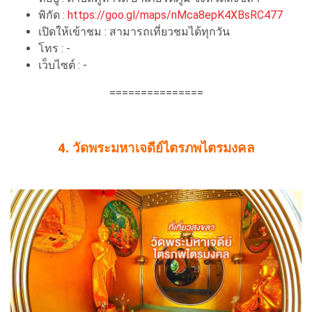
พิกัด :
https://goo.gl/maps/nMca8epK4XBsRC477
เปิดให้เข้าชม : สามารถเที่ยวชมได้ทุกวัน
โทร : -
เว็บไซต์ : -
===============
4. วัดพระมหาเจดีย์ไตรภพไตรมงคล