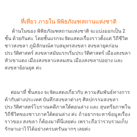
ที่เที่ยว ภายใน พิพิธภัณฑสถานแห่งชาติ
ด้านในของ พิพิธภัณฑสถานแห่งชาติ จะแบ่งออกเป็น 2
ชั้น ด้วยกันค่ะ โดยชั้นแรกจะจัดแสดงเรื่องราวตั้งแต่ วิถีชีวิต
ชาวสงขลา ภูมิลักษณ์คาบสมุทรสงขลา สงขลายุคก่อน
ประวัติศาสตร์ สงขลาสมัยแรกเริ่มประวัติศาสตร์ เมืองสงขลา
หัวเขาแดง เมืองสงขลาแหลมสน เมืองสงขลาบ่อยาง และ
สงขลาย้อนยุค ค่ะ
ต่อมาที่ ชั้นสอง จะจัดแสดงเกี่ยวกับ ความสัมพันธ์ทางการ
ค้ากับต่างประเทศ บันทึกสงขลาต่างๆ ศิลปกรรมสงขลา
ประวัติศาสตร์โบราณคดีภาคใต้ตอนล่าง และ สุนทรียภาพใน
วิถีชีวิตของชาวภาคใต้ตอนล่าง ค่ะ ถ้าอยากจะหาข้อมูลเรื่อง
ราวของ สงขลา ก็ต้องมาที่นี่เลยค่ะ เพราะถือว่ารวบรวมเก็บ
รักษาเอาไว้ได้อย่างครบครันมากๆ เลยค่ะ