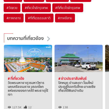
#วัดสวย
#เที่ยวใกล้กรุงเทพ
#ที่เที่ยวใกล้กรุงเทพ
#ภาคกลาง
#ที่เที่ยวธรรมชาติ
#ภาคอีสาน
บทความที่เกี่ยวข้อง
# ที่เที่ยวดัง
# ข่าวประชาสัมพันธ์
วัดพระมหาธาตุวรมหาวิหาร
ปักหมุด ด่านสะเดา โฉมใหม่
นครศรีธรรมราช มรดกโลก
ประตูสู่โรดทริปไทย-มาเลเซีย
แห่งแรกของภาคใต้ พระธาตุไร้
เที่ยวใต้ฟินกว่าเดิม
เงา
127.5K
12
138