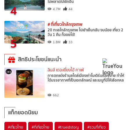
ไม่พลาดไปเช็กอิน
4
4.7M
44
# ที่เที่ยวใกล้กรุงเทพ
20 ทะเลใกล้กรุงเทพ ไปเช้าเย็นกลับ งบน้อย เที่ยว 2
วัน 1 คืน ก็จอยได้!
5
1.8M
33
สิทธิประโยชน์แนะนำ
ลินส์ เดอะเซี่ยงไฮ้ คาเฟ่
การตกแต่งร้านสไตล์เมืองเก่าโมเดิร์นเรียบง่าย ทำให้
ได้บรรยากาศที่เป็นเอกลักษณ์ และเมนูที่มีให้เลือกหล
662
แท็กยอดนิยม
#เที่ยวไทย
#ที่เที่ยวไทย
#trueidstory
#รวมที่เที่ยว