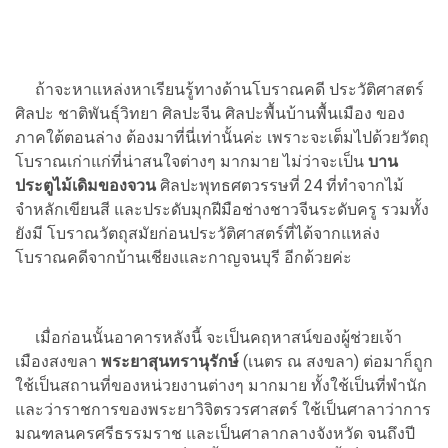
ถ้าจะหาแหล่งหาเรียนรู้ทางด้านโบราณคดี ประวัติศาสตร์
ศิลปะ ชาติพันธุ์วิทยา ศิลปะจีน ศิลปะพื้นบ้านพื้นเมือง ของ
ภาคใต้ตอนล่าง ต้องมาที่นี่เท่านั้นค่ะ เพราะจะเต็มไปด้วยวัตถุ
โบราณเก่าแก่ที่น่าสนใจต่างๆ มากมาย ไม่ว่าจะเป็น
บาน
ประตูไม้เดิมของจวน
ศิลปะพุทธศตวรรษที่ 24 ที่ทำจากไม้
จำหลักเขียนสี และประดับมุกฝีมือช่างชาวจีนระดับครู รวมทั้ง
ยังมี โบราณวัตถุสมัยก่อนประวัติศาสตร์ที่ได้จากแหล่ง
โบราณคดีจากบ้านเชียงและกาญจนบุรี อีกด้วยค่ะ
เมื่อก่อนนั้นอาคารหลังนี้ จะเป็นคฤหาสน์ของผู้ช่วยเจ้า
เมืองสงขลา
พระยาสุนทรานุรักษ์
(เนตร ณ สงขลา) ต่อมาก็ถูก
ใช้เป็นสถานที่ของหน่วยงานต่างๆ มากมาย ทั้งใช้เป็นที่พำนัก
และว่าราชการของพระยาวิจิตรวรศาสตร์ ใช้เป็นศาลาว่าการ
มณฑลนครศรีธรรมราช และเป็นศาลากลางจังหวัด จนถึงปี