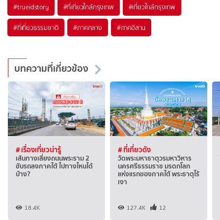
#trueidstory
#ที่เที่ยวใกล้กรุงเทพ
#เที่ยวใกล้กรุงเทพ
#ที่เที่ยวธรรมชาติ
#ภาคกลาง
#ภาคอีสาน
บทความที่เกี่ยวข้อง
# เรื่องเที่ยวน่ารู้
# ที่เที่ยวดัง
เส้นทางเลี่ยงถนนพระราม 2
วัดพระมหาธาตุวรมหาวิหาร
ขับรถลงภาคใต้ ไปทางไหนได้
นครศรีธรรมราช มรดกโลก
บ้าง?
แห่งแรกของภาคใต้ พระธาตุไร้
เงา
18.4K
127.4K
12