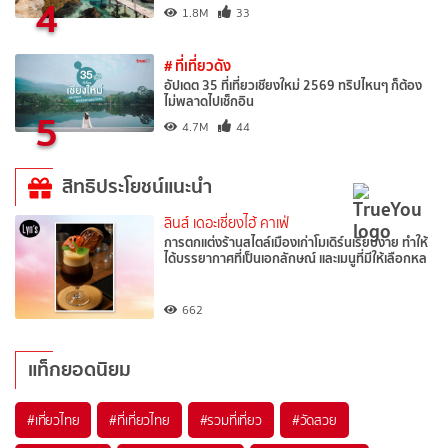
4
1.8M
33
# ที่เที่ยวดัง
อัปเดต 35 ที่เที่ยวเชียงใหม่ 2569 ทริปไหนๆ ก็ต้อง
ไม่พลาดไปเช็กอิน
5
4.7M
44
สิทธิประโยชน์แนะนำ
ลินส์ เดอะเซี่ยงไฮ้ คาเฟ่
การตกแต่งร้านสไตล์เมืองเก่าโมเดิร์นเรียบง่าย ทำให้
ได้บรรยากาศที่เป็นเอกลักษณ์ และเมนูที่มีให้เลือกหล
662
แท็กยอดนิยม
#เที่ยวไทย
#ที่เที่ยวไทย
#รวมที่เที่ยว
#วัดสวย