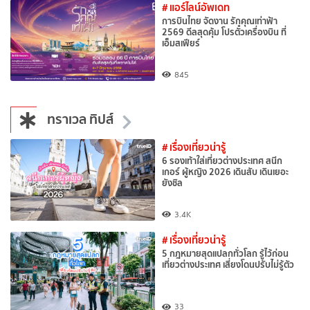
# แอร์ไลน์อัพเดท
การบินไทย จัดงาน รักคุณเท่าฟ้า
2569 ดีลสุดคุ้ม โปรตั๋วเครื่องบิน ที่
เอ็มสเฟียร์
845
ทราเวล ทิปส์
# เรื่องเที่ยวน่ารู้
6 รองเท้าใส่เที่ยวต่างประเทศ สนีก
เกอร์ ผู้หญิง 2026 เดินสับ เดินเยอะ
ยังชิล
3.4K
# เรื่องเที่ยวน่ารู้
5 กฎหมายสุดแปลกทั่วโลก รู้ไว้ก่อน
เที่ยวต่างประเทศ เสี่ยงโดนปรับไม่รู้ตัว
33