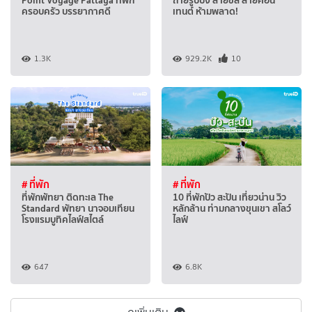
ครอบครัว บรรยากาศดี
เทนต์ ห้ามพลาด!
1.3K
929.2K
10
# ที่พัก
# ที่พัก
ที่พักพัทยา ติดทะเล The
10 ที่พักปัว สะปัน เที่ยวน่าน วิว
Standard พัทยา นาจอมเทียน
หลักล้าน ท่ามกลางขุนเขา สโลว์
โรงแรมบูทิคไลฟ์สไตล์
ไลฟ์
647
6.8K