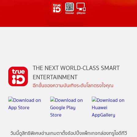
THE NEXT WORLD-CLASS SMART
ENTERTAINMENT
อีกขั้นของความบันเทิงระดับโลกตรงใจคุณ
วันนี้
ดู
สิทธิพิเศษ
อ่าน
เกม
ตาตั้ง
ช้อปปิ้ง
แพ็กเกจ
กล่องทรูไอดีทีวี