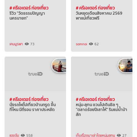
# ครีเอเตอร์ ท่องเที่ยว
# ครีเอเตอร์ ท่องเที่ยว
รีวิว "วัดธรรมปัญญา
วันหยุดเดือนสิงหาคม 2569
นครนายก"
พาแม่เที่ยวฟรี
เคนบูรพา
73
somnoi
62
# ครีเอเตอร์ ท่องเที่ยว
# ครีเอเตอร์ ท่องเที่ยว
นั่งรถไฟไปเที่ยวบ้านกรูด ขึ้น
หนุ่ม-สุทน ชวนไปเดินชิล ๆ
ที่ไหน มีกี่รอบ ราคาประหยัด
"ตลาดร้อยปีเสาไห้" ริมแม่น้ำป่า
สัก
แจงจุ๊บ
558
เก็บเรื่องมาเล่าโดยหนุ่มสุทน
27