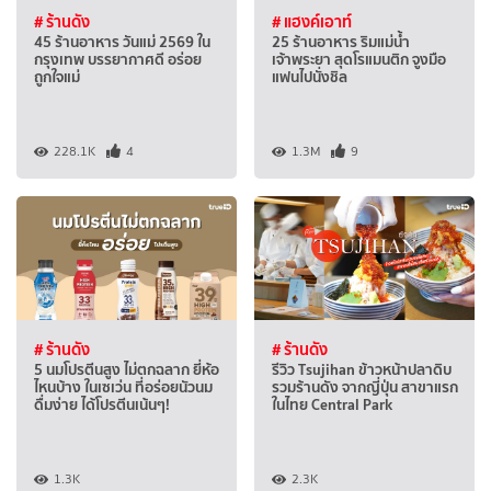
# ร้านดัง
# แฮงค์เอาท์
45 ร้านอาหาร วันแม่ 2569 ใน
25 ร้านอาหาร ริมแม่น้ำ
กรุงเทพ บรรยากาศดี อร่อย
เจ้าพระยา สุดโรแมนติก จูงมือ
ถูกใจแม่
แฟนไปนั่งชิล
228.1K
4
1.3M
9
# ร้านดัง
# ร้านดัง
5 นมโปรตีนสูง ไม่ตกฉลาก ยี่ห้อ
รีวิว Tsujihan ข้าวหน้าปลาดิบ
ไหนบ้าง ในเซเว่น ที่อร่อยนัวนม
รวมร้านดัง จากญี่ปุ่น สาขาแรก
ดื่มง่าย ได้โปรตีนเน้นๆ!
ในไทย Central Park
1.3K
2.3K