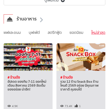
ดูเพิ่มเติม
ร้านอาหาร
นกาแฟและขนม
บุฟเฟ่ต์
สตรีทฟู้ด
ยอดนิยม
ใหม่ล่าสุด
# ร้านดัง
# ร้านดัง
อัปเดต ของกิน 7-11 ออกใหม่
รวม 12 ร้าน Snack Box ร้าน
เดือน สิงหาคม 2569 จัดเต็ม
ไหนดี 2569 อร่อย มีคุณภาพ
ของอร่อย น่าอีท!
ราคาดี คุมงบได้
4.9K
73.4K
1