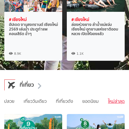
# เชียงใหม่
# เชียงใหม่
อัปเดต งานสงกรานต์ เชียงใหม่
ล่องห่วงยาง ลำน้ำแม่แจ่ม
2569 เล่นน้ำ ประตูท่าแพ
เชียงใหม่ อุทยานแห่งชาติออบ
คอนเสิร์ต ฉ่ำๆ
หลวง เปิดให้จองแล้ว
8.9K
1.1K
ที่เที่ยว
่ายรูปสวย
เที่ยววันเดียว
ที่เที่ยวดัง
ยอดนิยม
ใหม่ล่าสุด