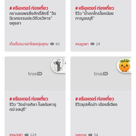
# ครีเอเตอร์ ท่องเที่ยว
# ครีเอเตอร์ ท่องเที่ยว
กราบขอพรสิ่งศักดิ์สิทธิ์ "วัด
รีวิว "น้ำตกไทรโยคน้อย
นิเวศธรรมประวัติวรวิหาร"
กาญจนบุรี"
อยุธยา
เก็บเรื่องมาเล่าโดยหนุ่มสุทน
85
เคนบูรพา
29
# ครีเอเตอร์ ท่องเที่ยว
# ครีเอเตอร์ ท่องเที่ยว
รีวิว "วัดอ่างศิลา โบสถ์มหาอุ
รีวิวซุปเห็ดป่า เมืองลี่เจียง
ตม์ ชลบุรี"
เคนบูรพา
129
somnoi
34