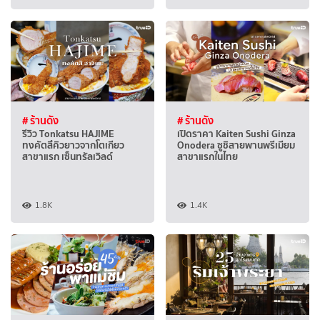
# ร้านดัง
# ร้านดัง
รีวิว Tonkatsu HAJIME
เปิดราคา Kaiten Sushi Ginza
ทงคัตสึคิวยาวจากโตเกียว
Onodera ซูชิสายพานพรีเมียม
สาขาแรก เซ็นทรัลเวิลด์
สาขาแรกในไทย
1.8K
1.4K