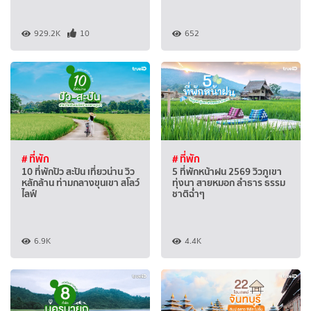
929.2K
10
652
# ที่พัก
# ที่พัก
10 ที่พักปัว สะปัน เที่ยวน่าน วิว
5 ที่พักหน้าฝน 2569 วิวภูเขา
หลักล้าน ท่ามกลางขุนเขา สโลว์
ทุ่งนา สายหมอก ลำธาร ธรรม
ไลฟ์
ชาติฉ่ำๆ
6.9K
4.4K