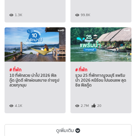
1.3K
99.8K
# ที่พัก
# ที่พัก
10 ที่พักสวย น่าไป 2026 ฟีล
รวม 25 ที่พักกาญจนบุรี แพริม
กู๊ด มู้ดดี พักผ่อนสบาย ถ่ายรูป
น้ำ 2026 หนีร้อน ไปนอนแพ สุด
สวยทุกมุม
ชิล ฟีลกู๊ด
4.1K
2.7M
20
ดูเพิ่มเติม