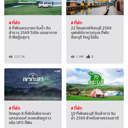
# ที่พัก
# ที่พัก
8 ที่พักนครนายก ริมน้ำ ติด
22 โฮมสเตย์จันทบุรี 2569
ลำธาร 2569 วิวปัง บรรยากาศ
บุฟเฟ่ต์อาหารทะเล ที่พัก
ดี ฟีลกู๊ดสุดๆ
จันทบุรี กินปู ไม่อั้น
125.3K
1.9M
8
# ที่พัก
# ที่พัก
ปักหมุด 8 ที่พักใกล้เขากะลา
10 ที่พักสระบุรี ติดลำธาร ริม
นครสวรรค์ จะนอนชิลดูดาว
น้ำ 2569 สำหรับสายธรรมชาติ
หรือ UFO ก็ฟิน