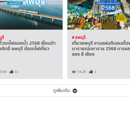
ุรี
# ลพบุรี
ั๋วรถไฟลอยน้ำ 2568 เขื่อนป่า
เที่ยวลพบุรี งานแผ่นดินสมเด็จ
สิทธิ์ ลพบุรี นั่งรถไฟเที่ยว
นารายณ์มหาราช 2568 การแ
แสง สี เสียง
3.6K
11
74.2K
1
ดูเพิ่มเติม