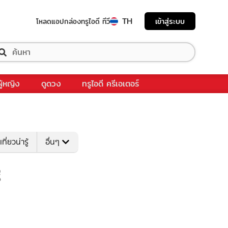
TH
เข้าสู่ระบบ
โหลดแอป
กล่องทรูไอดี ทีวี
ผู้หญิง
ดูดวง
ทรูไอดี ครีเอเตอร์
เที่ยวน่ารู้
อื่นๆ
ี