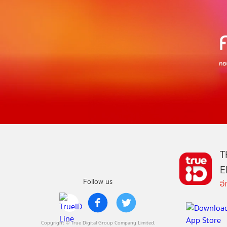
T
E
Follow us
อ
Copyright © True Digital Group Company Limited.