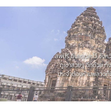
ลพบุรี ดินแดนละโว้ จังหวัด
ภูเขาสวยๆ อีกด้วย ทั้
ประจำต้องห้ามพลาดก็มี