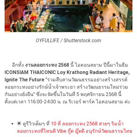
OYFULLIFE / Shutterstock.com
อีกทั้ง
งานลอยกระทง 2568
นี้ ไอคอนสยาม ปีนี้มาในธีม
ICONSIAM THAICONIC Loy Krathong Radiant Heritage,
Ignite The Future
"ร่วมสืบสานวัฒนธรรมอย่างสร้างสรรค์
ลอยกระทงอย่างรักษ์น้ำเจ้าพระยา สร้างวัฒนธรรมใหม่ร่วม
กันอย่างยั่งยืน" ซึ่งจะจัดขึ้นในวันที่ 5 พฤศจิกายน 2568 นี้
ตั้งแต่เวลา 116.00-24.00 น. ณ ริเวอร์ พาร์ค ไอคอนสยาม ค่ะ
🌟 ดูรีวิวเต็มๆ ที่
10 ที่ ลอยกระทง 2568 สวยๆ ริมน้ำ
ลอยกระทงที่ไหนดี Vibe กู๊ด มู๊ดดี อนุรักษ์วัฒนธรรมไทย