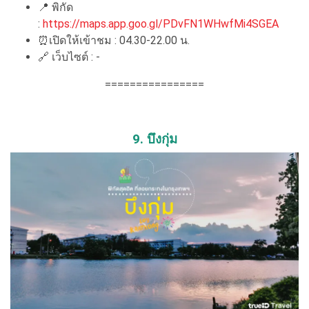
📍 พิกัด
:
https://maps.app.goo.gl/PDvFN1WHwfMi4SGEA
⏰เปิดให้เข้าชม : 04.30-22.00 น.
🔗 เว็บไซต์ : -
================
9. บึงกุ่ม