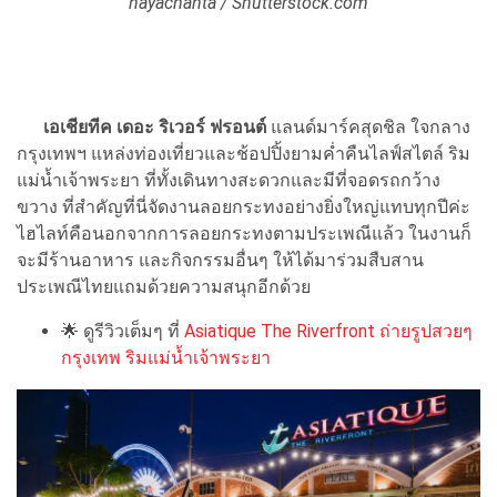
hayachanta / Shutterstock.com
เอเชียทีค เดอะ ริเวอร์ ฟรอนต์
แลนด์มาร์คสุดชิล ใจกลาง
กรุงเทพฯ แหล่งท่องเที่ยวและช้อปปิ้งยามค่ำคืนไลฟ์สไตล์ ริม
แม่น้ำเจ้าพระยา ที่ทั้งเดินทางสะดวกและมีที่จอดรถกว้าง
ขวาง ที่สำคัญที่นี่จัดงานลอยกระทงอย่างยิ่งใหญ่แทบทุกปีค่ะ
ไฮไลท์คือนอกจากการลอยกระทงตามประเพณีแล้ว ในงานก็
จะมีร้านอาหาร และกิจกรรมอื่นๆ ให้ได้มาร่วมสืบสาน
ประเพณีไทยแถมด้วยความสนุกอีกด้วย
🌟 ดูรีวิวเต็มๆ ที่
Asiatique The Riverfront ถ่ายรูปสวยๆ
กรุงเทพ ริมแม่น้ำเจ้าพระยา