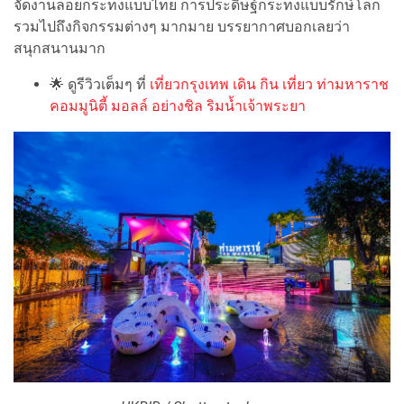
จัดงานลอยกระทงแบบไทย การประดิษฐ์กระทงแบบรักษ์โลก
รวมไปถึงกิจกรรมต่างๆ มากมาย บรรยากาศบอกเลยว่า
สนุกสนานมาก
🌟 ดูรีวิวเต็มๆ ที่
เที่ยวกรุงเทพ เดิน กิน เที่ยว ท่ามหาราช
คอมมูนิตี้ มอลล์ อย่างชิล ริมน้ำเจ้าพระยา