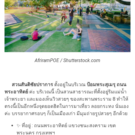
AfriramPOE / Shutterstock.com
สวนสันติชัยปราการ
ตั้งอยู่ในบริเวณ
ป้อมพระสุเมรุ ถนน
พระอาทิตย์
ค่ะ บริเวณนี้ เป็นสวนสาธารณะที่ตั้งอยู่ริมแม่น้ำ
เจ้าพระยา และมองเห็นวิวสวยๆ ของสะพานพระราม 8 ทำให้
ตรงนี้เป็นอีกหนึ่งจุดยอดฮิตในการมาเที่ยว ลอยกระทง นั่นเอง
ค่ะ บรรยากาศรอบๆ ก็เป็นเมืองเก่า มีมุมถ่ายรูปสวยๆ อีกด้วย
✨ ที่อยู่ : ถนนพระอาทิตย์ แขวงชนะสงคราม เขต
พระนคร กรุงเทพฯ