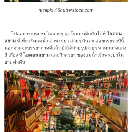
nicepix / Shutterstock.com
ไปลอยกระทง ชมไฟสวยๆ สุดโรแมนติกกันได้ที่
ไอคอน
สยาม
ที่เที่ยวริมแม่น้ำเจ้าพระยา สวยๆ กันค่ะ ลอยกระทงปีนี้
นอกจากจะบรรยากาศดีแล้ว ยังได้ถ่ายรูปสวยๆ ท่ามกลางแสง
สี เสียง ที่
ไอคอนสยาม
และวิวสวยๆ ของแม่น้ำเจ้าพระยาใน
ยามค่ำคืน