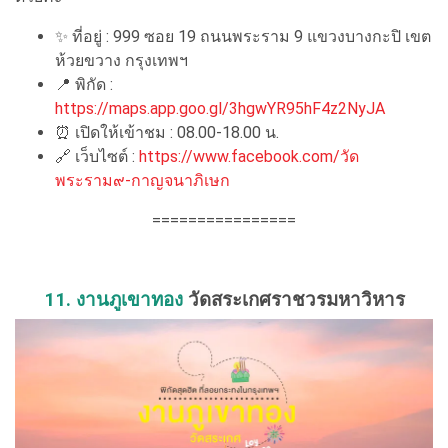
✨ ที่อยู่ : 999 ซอย 19 ถนนพระราม 9 แขวงบางกะปิ เขต
ห้วยขวาง กรุงเทพฯ
📍 พิกัด :
https://maps.app.goo.gl/3hgwYR95hF4z2NyJA
⏰ เปิดให้เข้าชม : 08.00-18.00 น.
🔗 เว็บไซต์ :
https://www.facebook.com/วัด
พระราม๙-กาญจนาภิเษก
================
11. งานภูเขาทอง
วัดสระเกศราชวรมหาวิหาร