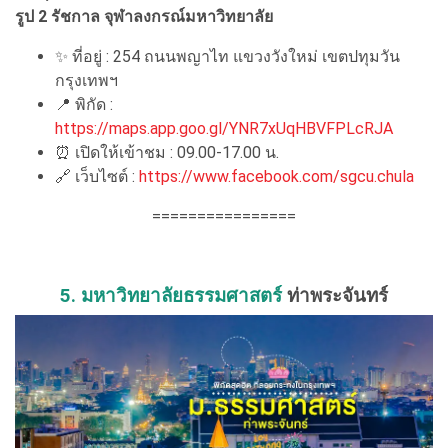
รูป 2 รัชกาล จุฬาลงกรณ์มหาวิทยาลัย
✨ ที่อยู่ : 254 ถนนพญาไท แขวงวังใหม่ เขตปทุมวัน
กรุงเทพฯ
📍 พิกัด :
https://maps.app.goo.gl/YNR7xUqHBVFPLcRJA
⏰ เปิดให้เข้าชม : 09.00-17.00 น.
🔗 เว็บไซต์ :
https://www.facebook.com/sgcu.chula
================
5. มหาวิทยาลัยธรรมศาสตร์
ท่าพระจันทร์