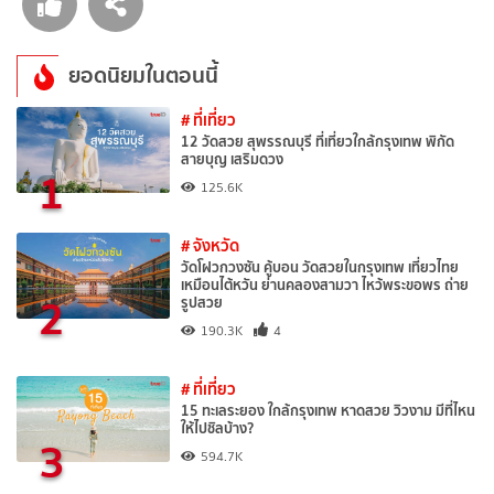
ยอดนิยมในตอนนี้
# ที่เที่ยว
12 วัดสวย สุพรรณบุรี ที่เที่ยวใกล้กรุงเทพ พิกัด
สายบุญ เสริมดวง
1
125.6K
# จังหวัด
วัดโฝวกวงซัน คู้บอน วัดสวยในกรุงเทพ เที่ยวไทย
เหมือนไต้หวัน ย่านคลองสามวา ไหว้พระขอพร ถ่าย
2
รูปสวย
190.3K
4
# ที่เที่ยว
15 ทะเลระยอง ใกล้กรุงเทพ หาดสวย วิวงาม มีที่ไหน
ให้ไปชิลบ้าง?
3
594.7K