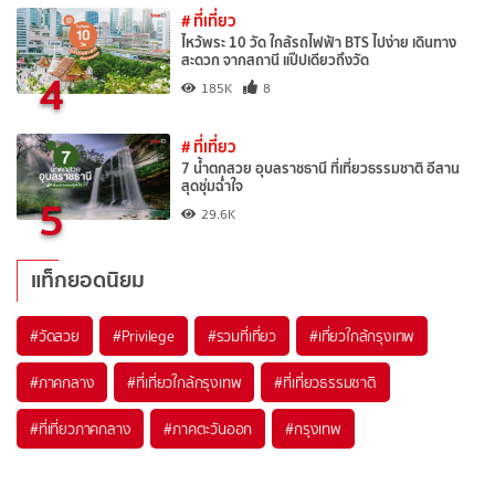
# ที่เที่ยว
ไหว้พระ 10 วัด ใกล้รถไฟฟ้า BTS ไปง่าย เดินทาง
สะดวก จากสถานี แป๊ปเดียวถึงวัด
4
185K
8
# ที่เที่ยว
7 น้ำตกสวย อุบลราชธานี ที่เที่ยวธรรมชาติ อีสาน
สุดชุ่มฉ่ำใจ
5
29.6K
แท็กยอดนิยม
#วัดสวย
#Privilege
#รวมที่เที่ยว
#เที่ยวใกล้กรุงเทพ
#ภาคกลาง
#ที่เที่ยวใกล้กรุงเทพ
#ที่เที่ยวธรรมชาติ
#ที่เที่ยวภาคกลาง
#ภาคตะวันออก
#กรุงเทพ