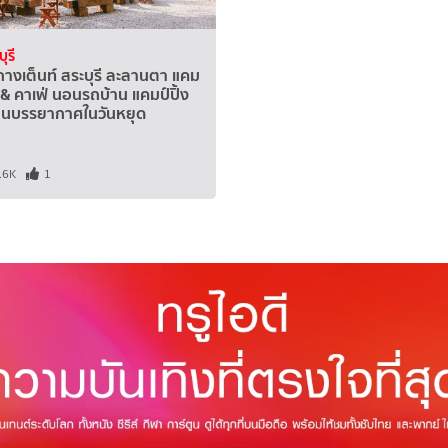
ุรี
างเต็นท์ สระบุรี ละลานตา แคม
ง & คาเฟ่ นอนรถบ้าน แคมป์ปิ้ง
่ยนบรรยากาศในวันหยุด
.6K
1