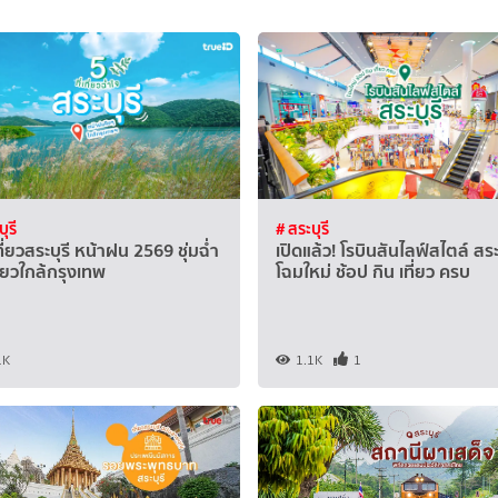
ุรี
# สระบุรี
เที่ยวสระบุรี หน้าฝน 2569 ชุ่มฉ่ำ
เปิดแล้ว! โรบินสันไลฟ์สไตล์ สระ
ี่ยวใกล้กรุงเทพ
โฉมใหม่ ช้อป กิน เที่ยว ครบ
1K
1.1K
1