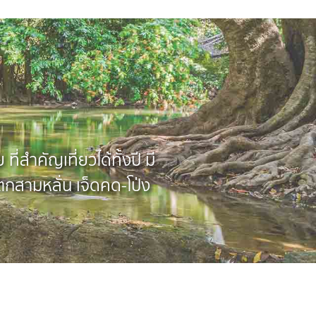
ี่สำคัญเที่ยวได้ทั้งปี มี
ำตกสามหลั่น เจ็ดคด-โป่ง