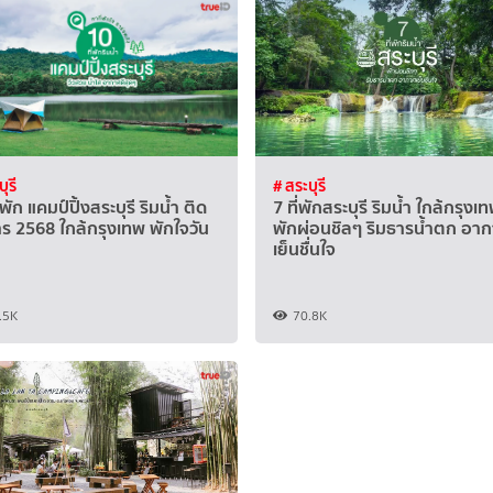
ุรี
# สระบุรี
่พัก แคมป์ปิ้งสระบุรี ริมน้ำ ติด
7 ที่พักสระบุรี ริมน้ำ ใกล้กรุงเ
ร 2568 ใกล้กรุงเทพ พักใจวัน
พักผ่อนชิลๆ ริมธารน้ำตก อา
เย็นชื่นใจ
.5K
70.8K