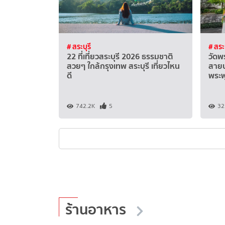
# สระบุรี
# สระบ
22 ที่เที่ยวสระบุรี 2026 ธรรมชาติ
วัดพร
สวยๆ ใกล้กรุงเทพ สระบุรี เที่ยวไหน
สายบ
ดี
พระพ
742.2K
5
32
ร้านอาหาร