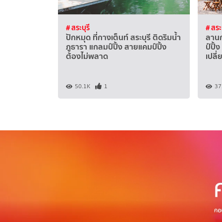
# สระบุรี
# สระบ
ปักหมุด ที่กางเต็นท์ สระบุรี ติดริมน้ำ
ลานก
ภูธารา แกลมป์ปิ้ง สายแคมป์ปิ้ง
ป์ปิ้
ต้องไม่พลาด
เปลี
50.1K
1
37