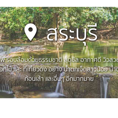
สระบุรี
งเทพ รอบล้อมด้วยธรรมชาติ สุดชิล อากาศดี วิวสวย ท
ดอกไม้ และ ที่เที่ยวดัง อย่าง น้ำตกเจ็ดสาวน้อย น้
ก้อนเส้า และอื่นๆ อีกมากมาย