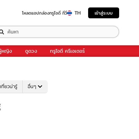
TH
เข้าสู่ระบบ
โหลดแอป
กล่องทรูไอดี ทีวี
ผู้หญิง
ดูดวง
ทรูไอดี ครีเอเตอร์
เที่ยวน่ารู้
อื่นๆ
ี