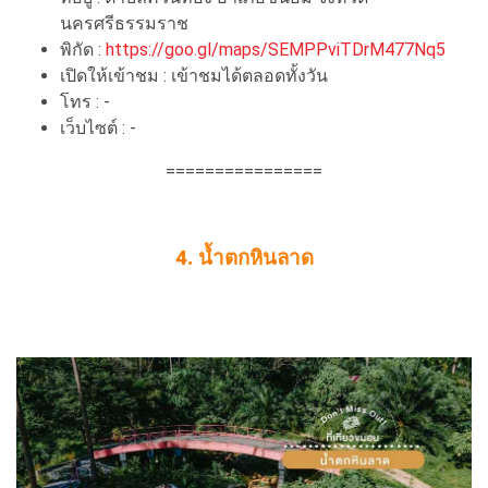
นครศรีธรรมราช
พิกัด :
https://goo.gl/maps/SEMPPviTDrM477Nq5
เปิดให้เข้าชม : เข้าชมได้ตลอดทั้งวัน
โทร : -
เว็บไซต์ : -
================
4. น้ำตกหินลาด