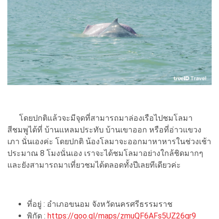
โดยปกติแล้วจะมีจุดที่สามารถมาล่องเรือไปชมโลมา
สีชมพูได้ที่ บ้านแหลมประทับ บ้านเขาออก หรือที่อ่าวแขวง
เภา นั่นเองค่ะ โดยปกติ น้องโลมาจะออกมาหาหารในช่วงเช้า
ประมาณ 8 โมงนั่นเอง เราจะได้ชมโลมาอย่างใกล้ชิดมากๆ
และยังสามารถมาเที่ยวชมได้ตลอดทั้งปีเลยทีเดียวค่ะ
ที่อยู่ : อำเภอขนอม จังหวัดนครศรีธรรมราช
พิกัด :
https://goo.gl/maps/zmuQF6AFs5UZ26qr9