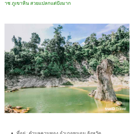
าช ภูเขาหิน สวยแปลกแต่ปังมาก
ที่อยู่ : ตำบลควนทอง อำเภอขนอม จังหวัด