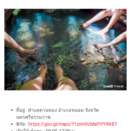
ที่อยู่ : ตำบลควนทอง อำเภอขนอม จังหวัด
นครศรีธรรมราช
พิกัด :
https://goo.gl/maps/f1znm9zMaPiYYWrB7