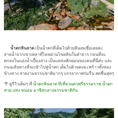
น้ำตกหินลาด
เป็นน้ำตกที่เต็มไปด้วยหินสมชื่อเลยค่ะ
สายน้ำจากเขาเพลาที่ไหลผ่านโขดหินในลำธาร ก่อนที่จะ
ตกลงในแอ่งน้ำเบื้องล่าง เป็นแหล่งพักผ่อนของคนที่นี่ค่ะ และ
ถนนเส้นทางที่จะเข้าไปสู่น้ำตก เต็มไปด้วยดงมะพร้าวทั้งสอง
ข้างทาง สวยงามธรรมชาติมากๆ บรรยากาศร่มรื่น สดชื่นสุดๆ
🌴 ดูรีวิวเต็มๆ ที่
น้ำตกหินลาด ที่เที่ยวนครศรีธรรมราช น้ำตก
สวย แห่ง ขนอม มาชิลกลางธรรมชาติกัน