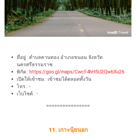
ที่อยู่ : ตำบลควนทอง อำเภอขนอม จังหวัด
นครศรีธรรมราช
พิกัด :
https://goo.gl/maps/CwcF4hH5U2Qw6Xu26
เปิดให้เข้าชม : เข้าชมได้ตลอดทั้งวัน
โทร : -
เว็บไซต์ : -
================
11. เกาะนุ้ยนอก