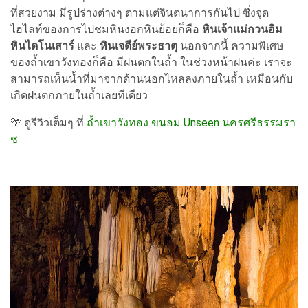
ที่สวยงาม มีรูปร่างต่างๆ ตามแต่จินตนาการกันไป ซึ่งจุด
ไฮไลท์ของการไปชมหินงอกหินย้อยก็คือ
หินเจ้าแม่กวนอิม
หินไดโนเสาร์
และ
หินเจดีย์พระธาตุ
นอกจากนี้ ความพิเศษ
ของถ้ำเขาวังทองก็คือ มีฝนตกในถ้ำ ในช่วงหน้าฝนค่ะ เราจะ
สามารถเห็นน้ำที่มาจากด้านนอกไหลลงภายในถ้ำ เหมือนกับ
เกิดฝนตกภายในถ้ำเลยทีเดียว
🌴 ดูรีวิวเต็มๆ ที่
ถ้ำเขาวังทอง ขนอม Unseen นครศรีธรรมรา
ช