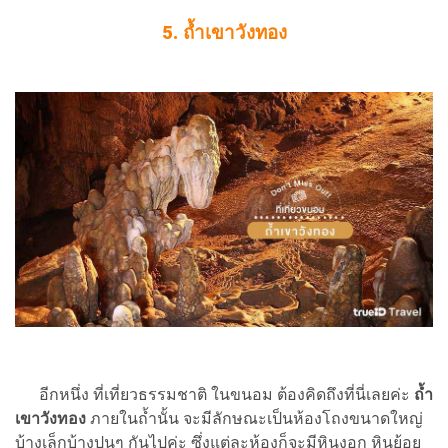
5. ถ้ำเขาวังทอง
อีกหนึ่ง ที่เที่ยวธรรมชาติ ในขนอม ต้องคิดถึงที่นี่เลยค่ะ
ถ้ำ
เขาวังทอง
ภายในถ้ำนั้น จะมีลักษณะเป็นห้องโถงขนาดใหญ่
บ้างเล็กบ้างปนๆ กันไปค่ะ ซึ่งแต่ละห้องก็จะมีหินงอก หินย้อย