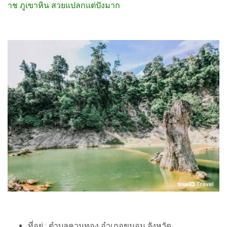
าช ภูเขาหิน สวยแปลกแต่ปังมาก
ที่อยู่ : ตำบลควนทอง อำเภอขนอม จังหวัด