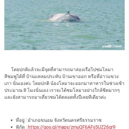
โดยปกติแล้วจะมีจุดที่สามารถมาล่องเรือไปชมโลมา
สีชมพูได้ที่ บ้านแหลมประทับ บ้านเขาออก หรือที่อ่าวแขวง
เภา นั่นเองค่ะ โดยปกติ น้องโลมาจะออกมาหาหารในช่วงเช้า
ประมาณ 8 โมงนั่นเอง เราจะได้ชมโลมาอย่างใกล้ชิดมากๆ
และยังสามารถมาเที่ยวชมได้ตลอดทั้งปีเลยทีเดียวค่ะ
ที่อยู่ : อำเภอขนอม จังหวัดนครศรีธรรมราช
พิกัด :
https://goo.gl/maps/zmuQF6AFs5UZ26qr9