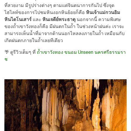
ที่สวยงาม มีรูปร่างต่างๆ ตามแต่จินตนาการกันไป ซึ่งจุด
ไฮไลท์ของการไปชมหินงอกหินย้อยก็คือ
หินเจ้าแม่กวนอิม
หินไดโนเสาร์
และ
หินเจดีย์พระธาตุ
นอกจากนี้ ความพิเศษ
ของถ้ำเขาวังทองก็คือ มีฝนตกในถ้ำ ในช่วงหน้าฝนค่ะ เราจะ
สามารถเห็นน้ำที่มาจากด้านนอกไหลลงภายในถ้ำ เหมือนกับ
เกิดฝนตกภายในถ้ำเลยทีเดียว
🌴 ดูรีวิวเต็มๆ ที่
ถ้ำเขาวังทอง ขนอม Unseen นครศรีธรรมรา
ช