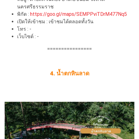
นครศรีธรรมราช
พิกัด :
https://goo.gl/maps/SEMPPviTDrM477Nq5
เปิดให้เข้าชม : เข้าชมได้ตลอดทั้งวัน
โทร : -
เว็บไซต์ : -
================
4. น้ำตกหินลาด