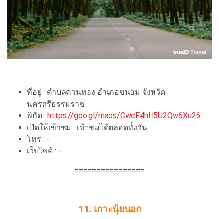
ที่อยู่ : ตำบลควนทอง อำเภอขนอม จังหวัด
นครศรีธรรมราช
พิกัด :
https://goo.gl/maps/CwcF4hH5U2Qw6Xu26
เปิดให้เข้าชม : เข้าชมได้ตลอดทั้งวัน
โทร : -
เว็บไซต์ : -
================
11. เกาะนุ้ยนอก