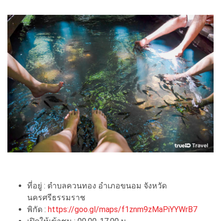
ที่อยู่ : ตำบลควนทอง อำเภอขนอม จังหวัด
นครศรีธรรมราช
พิกัด :
https://goo.gl/maps/f1znm9zMaPiYYWrB7