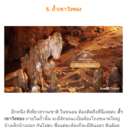
5. ถ้ำเขาวังทอง
อีกหนึ่ง ที่เที่ยวธรรมชาติ ในขนอม ต้องคิดถึงที่นี่เลยค่ะ
ถ้ำ
เขาวังทอง
ภายในถ้ำนั้น จะมีลักษณะเป็นห้องโถงขนาดใหญ่
บ้างเล็กบ้างปนๆ กันไปค่ะ ซึ่งแต่ละห้องก็จะมีหินงอก หินย้อย