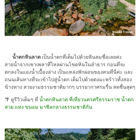
น้ำตกหินลาด
เป็นน้ำตกที่เต็มไปด้วยหินสมชื่อเลยค่ะ
สายน้ำจากเขาเพลาที่ไหลผ่านโขดหินในลำธาร ก่อนที่จะ
ตกลงในแอ่งน้ำเบื้องล่าง เป็นแหล่งพักผ่อนของคนที่นี่ค่ะ และ
ถนนเส้นทางที่จะเข้าไปสู่น้ำตก เต็มไปด้วยดงมะพร้าวทั้งสอง
ข้างทาง สวยงามธรรมชาติมากๆ บรรยากาศร่มรื่น สดชื่นสุดๆ
🌴 ดูรีวิวเต็มๆ ที่
น้ำตกหินลาด ที่เที่ยวนครศรีธรรมราช น้ำตก
สวย แห่ง ขนอม มาชิลกลางธรรมชาติกัน