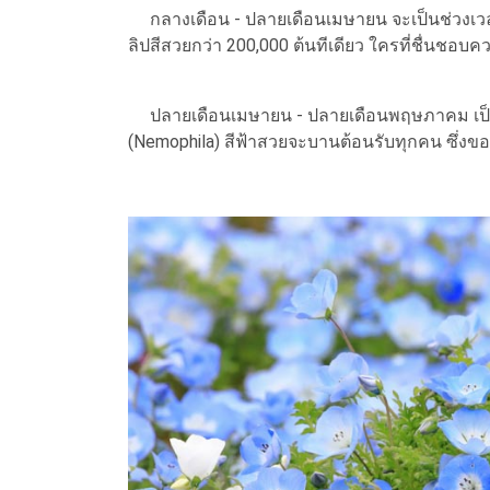
กลางเดือน - ปลายเดือนเมษายน จะเป็นช่วงเวลา
ลิปสีสวยกว่า 200,000 ต้นทีเดียว ใครที่ชื่นชอบ
ปลายเดือนเมษายน - ปลายเดือนพฤษภาคม เป็น
(Nemophila) สีฟ้าสวยจะบานต้อนรับทุกคน ซึ่