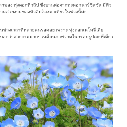
ของ ทุ่งดอกทิวลิป ซึ่งบานต่อจากทุ่งดอกนาร์ซิสซัส มีทิว
ความสวยงามของทิวลิปต้องมาเที่ยวในช่วงนี้ค่ะ
ช่วงเวลาที่หลายคนรอคอย เพราะ ทุ่งดอกเนโมฟีเลีย
งขอบอกว่าสวยงามมากๆ เหมือนภาพวาดในกรอบรูปเลยทีเดียว