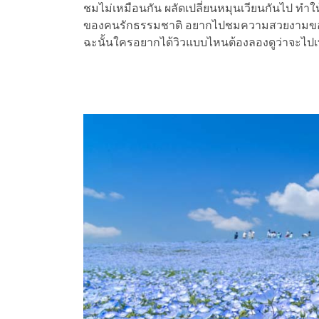
ชมไม่เหมือนกัน ผลัดเปลี่ยนหมุนเวียนกันไป ทำให้
ของคนรักธรรมชาติ อยากไปชมความสวยงามของดอ
ฉะนั้นใครอยากได้วิวแบบไหนต้องลองดูว่าจะไปเท