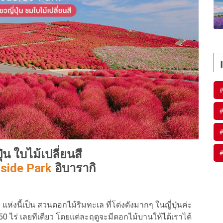
#
#
#
่ปุ่น ใบไม้เปลี่ยนสี
#
aside Park
อิบารากิ
 แห่งนี้เป็น สวนดอกไม้ริมทะเล ที่โด่งดังมากๆ ในญี่ปุ่นค่ะ
 1,250 ไร่ เลยทีเดียว โดยแต่ละฤดูจะมีดอกไม้บานให้ได้เราได้