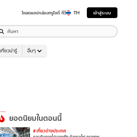
TH
เข้าสู่ระบบ
โหลดแอป
กล่องทรูไอดี ทีวี
เที่ยวน่ารู้
อื่นๆ
ยอดนิยมในตอนนี้
# เที่ยวต่างประเทศ
การเดินทางไปมาเลเซีย ด้วยรถไฟ กรุงเทพ