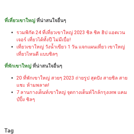
ที่เที่ยวเขาใหญ่
ที่น่าสนใจอื่นๆ
รวมพิกัด 24 ที่เที่ยวเขาใหญ่ 2023 ชิล ชิค ฮิป แอดเวน
เจอร์ เที่ยวได้ทั้งปี ไม่มีเบื่อ!
เที่ยวเขาใหญ่ วังน้ำเขียว 1 วัน แจกแผนเที่ยว เขาใหญ่
เที่ยวไหนดี แบบชิลๆ
ที่พักเขาใหญ่
ที่น่าสนใจอื่นๆ
20 ที่พักเขาใหญ่ สวยๆ 2023 ถ่ายรูป สุดปัง สายชิล สาย
แชะ ห้ามพลาด!
7 ลานกางเต็นท์เขาใหญ่ จุดกางเต็นท์ใกล้กรุงเทพ แคม
ป์ปิ้ง ชิลๆ
Tag