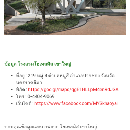
ข้อมูล โรงแรมโฮเทลมิส เขาใหญ่
ที่อยู่ : 219 หมู่ 4 ตำบลหมูสี อำเภอปากช่อง จังหวัด
นครราชสีมา
พิกัด :
https://goo.gl/maps/qgE1HLLpM4enRdJGA
โทร : 0-4404-9069
เว็บไซต์ :
https://www.facebook.com/MYSkhaoyai
ขอบคุณข้อมูลและภาพจาก โฮเทลมิส เขาใหญ่