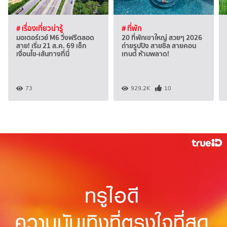
# เรื่องเที่ยวน่ารู้
# ที่พัก
มอเตอร์เวย์ M6 วิ่งฟรีตลอด
20 ที่พักเขาใหญ่ สวยๆ 2026
สาย! เริ่ม 21 ส.ค. 69 เช็ก
ถ่ายรูปปัง สายชิล สายคอน
เงื่อนไข-เส้นทางที่นี่
เทนต์ ห้ามพลาด!
73
929.2K
10