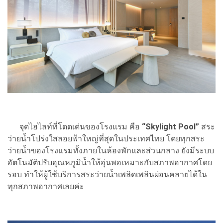
จุดไฮไลท์ที่โดดเด่นของโรงแรม คือ
“Skylight Pool”
สระ
ว่ายน้ำโปร่งใสลอยฟ้าใหญ่ที่สุดในประเทศไทย โดยทุกสระ
ว่ายน้ำของโรงแรมทั้งภายในห้องพักและส่วนกลาง ยังมีระบบ
อัตโนมัติปรับอุณหภูมิน้ำให้อุ่นพอเหมาะกับสภาพอากาศโดย
รอบ ทำให้ผู้ใช้บริการสระว่ายน้ำเพลิดเพลินผ่อนคลายได้ใน
ทุกสภาพอากาศเลยค่ะ