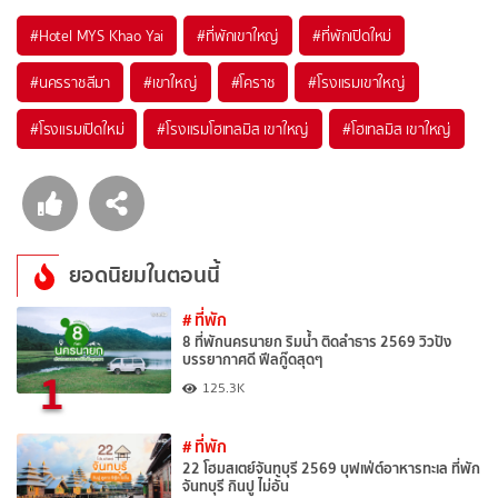
#Hotel MYS Khao Yai
#ที่พักเขาใหญ่
#ที่พักเปิดใหม่
#นครราชสีมา
#เขาใหญ่
#โคราช
#โรงแรมเขาใหญ่
#โรงแรมเปิดใหม่
#โรงแรมโฮเทลมิส เขาใหญ่
#โฮเทลมิส เขาใหญ่
ยอดนิยมในตอนนี้
# ที่พัก
8 ที่พักนครนายก ริมน้ำ ติดลำธาร 2569 วิวปัง
บรรยากาศดี ฟีลกู๊ดสุดๆ
1
125.3K
# ที่พัก
22 โฮมสเตย์จันทบุรี 2569 บุฟเฟ่ต์อาหารทะเล ที่พัก
จันทบุรี กินปู ไม่อั้น