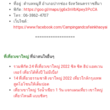
ที่อยู่ : ตำบลหมูสี อำเภอปากช่อง จังหวัดนครราชสีมา
พิกัด :
https://goo.gl/maps/jg6x3nVbKpey3PcCA
โทร : 06-3862-4707
เว็บไซต์ :
https://www.facebook.com/Campingandcafeinkhaoyai
==================
ที่เที่ยวเขาใหญ่
ที่น่าสนใจอื่นๆ
รวมพิกัด 24 ที่เที่ยวเขาใหญ่ 2022 ชิล ชิค ฮิป แอดเวน
เจอร์ เที่ยวได้ทั้งปี ไม่มีเบื่อ!
14 ที่เที่ยวธรรมชาติ เขาใหญ่ 2022 เที่ยวใกล้กรุงเทพ
สูดโอโซนให้เต็มปอด
เที่ยวเขาใหญ่ วังน้ำเขียว 1 วัน แจกแผนเที่ยว เขาใหญ่
เที่ยวไหนดี แบบชิลๆ