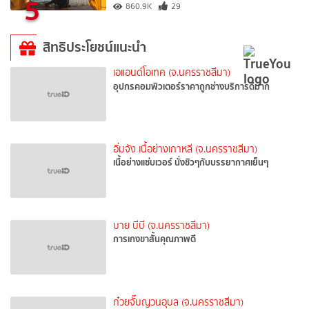
5
860.9K
29
สิทธิประโยชน์แนะนำ
เอแอนด์โอเทค (จ.นครราชสีมา)
อุปกรคอมพิวเตอร์ราคาถูกช่างบริการดีมาก
อิ่มจัง เนื้อย่างเกาหลี (จ.นครราชสีมา)
เนื้อย่างแซ่บเวอร์ นั่งชิวๆกับบรรยากาศเย็นๆ
บาย บีบี (จ.นครราชสีมา)
การเกงขาสั้นคุณภาพดี
ก๋วยจั๊บญวนอุบล (จ.นครราชสีมา)