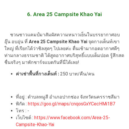
6. Area 25 Campsite Khao Yai
ชวนชาวแคมป์มาสัมผัสความหนาวเย็นในบรรยากาศอบ
อุ๊น อบอุ่น ที่
Area 25 Campsite Khao Yai
จุดกางเต็นท์เขา
ใหญ่ ที่เรียกได้ว่าชิลสุดๆ ไปเลยค่ะ ตื่นเช้ามากอดอากาศดีๆ
ท่ามกลางธรรมชาติ ได้สูดอากาศบริสุทธิ์แบบเต็มปอด รู้สึกสด
ชื่นจริงๆ มาพักชาร์จแบตกันที่นี่ได้เลย!
ค่าเช่าพื้นที่กางเต็นท์ :
250 บาท/คืน/คน
ที่อยู่ : ตำบลหมูสี อำเภอปากช่อง จังหวัดนครราชสีมา
พิกัด :
https://goo.gl/maps/cnqosGxYCecHMi1B7
โทร : -
เว็บไซต์ :
https://www.facebook.com/Area-25-
Campsite-Khao-Yai