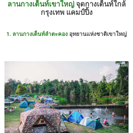
ลานกางเต็นท์เขาใหญ่
จุดกางเต็นท์ใกล้
กรุงเทพ แคมป์ปิ้ง
1. ลานกางเต็นท์ลำตะคอง
อุทยานแห่งชาติเขาใหญ่