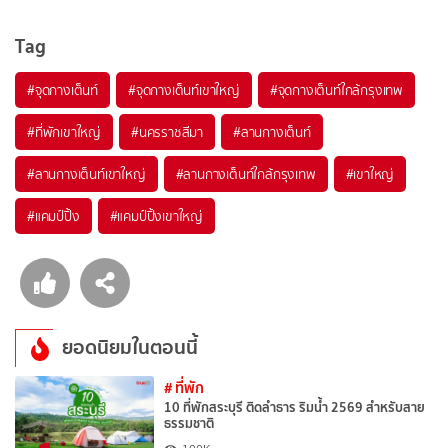
Tag
#จุดกางเต็นท์
#จุดกางเต็นท์เขาใหญ่
#จุดกางเต็นท์ใกล้กรุงเทพ
#ที่พักเขาใหญ่
#นครราชสีมา
#ลานกางเต็นท์
#ลานกางเต็นท์เขาใหญ่
#ลานกางเต็นท์ใกล้กรุงเทพ
#เขาใหญ่
#แคมป์ปิ้ง
#แคมป์ปิ้งเขาใหญ่
ยอดนิยมในตอนนี้
# ที่พัก
10 ที่พักสระบุรี ติดลำธาร ริมน้ำ 2569 สำหรับสาย
ธรรมชาติ