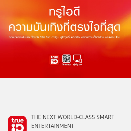
THE NEXT WORLD-CLASS SMART
ENTERTAINMENT