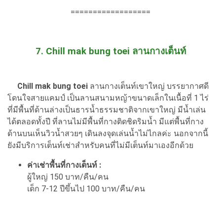
==================
7. Chill mak bung toei ลานกางเต็นท์
Chill mak bung toei
ลานกางเต็นท์เขาใหญ่ บรรยากาศดี
โดนใจสายแคมป์ เป็นลานสนามหญ้าขนาดเล็กในเนื้อที่ 1 ไร่
ที่มีพื้นที่ด้านล่างเป็นธารน้ำธรรมชาติจากเขาใหญ่ มีน้ำเล่น
ได้ตลอดทั้งปี ที่ลานไม่มีพื้นที่กางติดชิดริมน้ำ มีแต่พื้นที่กาง
ด้านบนเห็นวิวน้ำสวยๆ เดินลงจุดเล่นน้ำไม่ไกลค่ะ นอกจากนี้
ยังมีบริการเต็นท์เช่าสำหรับคนที่ไม่มีเต็นท์มาเองอีกด้วย
ค่าเช่าพื้นที่กางเต็นท์ :
ผู้ใหญ่ 150 บาท/คืน/คน
เด็ก 7-12 ปีขึ้นไป 100 บาท/คืน/คน