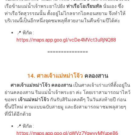
เรือข้ามแม่น้ำเจ้าพระยาไปยัง
ท่าเรือโอเรียนทัล
นั่นเอง ซึ่ง
ท่าเรือวัดสุวรรณนั้น ตั้งอยู่ไม่ไกลจากไอคอนสยาม จึงทำให้
บริเวณนี้เป็นอีกหนึ่งจุดชมพลุที่สวยงามในคืนข้ามปีได้ค่ะ
📍
พิกัด :
https://maps.app.goo.gl/vcDe4MVct3uRjNQ88
===============
14. ศาลเจ้าแม่หม่าโจ้ว
คลองสาน
ศาลเจ้าแม่หม่าโจ้ว คลองสาน
เป็นศาลเจ้าเก่าแก่ที่ตั้งอยู่ใน
ย่านคลองสาน ริมแม่น้ำเจ้าพระยา ค่ะ โดยเราสามารถมาไหว้
ขอพร
เจ้าแม่หม่าโจ้ว
กันรับสิริมงคลดีๆ ในวันส่งท้ายปี ก่อน
ขึ้นปีใหม่ ตามแบบฉบับสายมู และยังสามารถมาชมพลุสวยๆ
ที่นี่ได้อีกด้วย
📍
พิกัด :
https://maps.app.goo.gl/qWVz7YgwvvMYupeB6