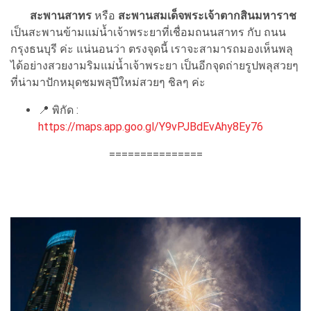
สะพานสาทร
หรือ
สะพานสมเด็จพระเจ้าตากสินมหาราช
เป็นสะพานข้ามแม่น้ำเจ้าพระยาที่เชื่อมถนนสาทร กับ ถนน
กรุงธนบุรี ค่ะ แน่นอนว่า ตรงจุดนี้ เราจะสามารถมองเห็นพลุ
ได้อย่างสวยงามริมแม่น้ำเจ้าพระยา เป็นอีกจุดถ่ายรูปพลุสวยๆ
ที่น่ามาปักหมุดชมพลุปีใหม่สวยๆ ชิลๆ ค่ะ
📍
พิกัด :
https://maps.app.goo.gl/Y9vPJBdEvAhy8Ey76
===============