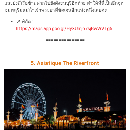
และยังมีเรือข้ามฝากไปยังฝั่งธนบุรีอีกด้วย ทำให้ที่นี่เป็นอีกจุด
ชมพลุริมแม่น้ำเจ้าพระยาที่ชัดเจนอีกแห่งหนึ่งเลยค่ะ
📍
พิกัด :
https://maps.app.goo.gl/HyXUmjo7sjBwWVTg6
===============
5. Asiatique The Riverfront