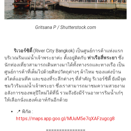
Gritsana P / Shutterstock.com
ริเวอร์ซิตี้
(River City Bangkok) เป็นศูนย์การค้าแห่งแรก
บริเวณริมแม่น้ำเจ้าพระยาค่ะ ตั้งอยู่ติดกับ
ท่าเรือสี่พระยา
ซึ่ง
นักท่องเที่ยวสามารถเดินทางมาได้ทั้งทางรถและทางเรือ เป็น
ศูนย์การค้าที่เต็มไปด้วยศิลปวัตถุต่างๆ ผ้าไหม ของแต่งบ้าน
สไตล์แอนทีค และของที่ระลึกต่างๆ ที่สำคัญ ริเวอร์ซิตี้ ยังมีจุด
ชมวิวริมแม่น้ำเจ้าพระยา ซึ่งเราสามารถมาชมความสวยงาม
อลังการของพลุปีใหม่ได้ที่นี่ รวมถึงยังมีร้านอาหารริมน้ำเก๋ๆ
ให้เลือกนั่งแฮงค์เอาท์กันอีกด้วย
📍
พิกัด :
https://maps.app.goo.gl/MUuM5e7qXAFzugcg8
===============