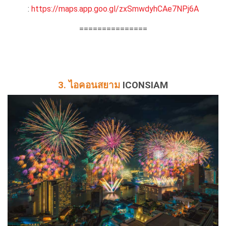
:
https://maps.app.goo.gl/zxSmwdyhCAe7NPj6A
===============
3. ไอคอนสยาม
ICONSIAM