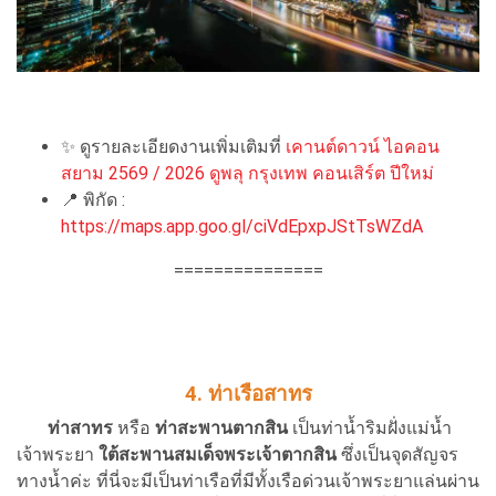
✨
ดูรายละเอียดงานเพิ่มเติมที่
เคานต์ดาวน์ ไอคอน
สยาม 2569 / 2026 ดูพลุ กรุงเทพ คอนเสิร์ต ปีใหม่
📍
พิกัด :
https://maps.app.goo.gl/ciVdEpxpJStTsWZdA
===============
4. ท่าเรือสาทร
ท่าสาทร
หรือ
ท่าสะพานตากสิน
เป็นท่าน้ำริมฝั่งแม่น้ำ
เจ้าพระยา
ใต้สะพานสมเด็จพระเจ้าตากสิน
ซึ่งเป็นจุดสัญจร
ทางน้ำค่ะ ที่นี่จะมีเป็นท่าเรือที่มีทั้งเรือด่วนเจ้าพระยาแล่นผ่าน