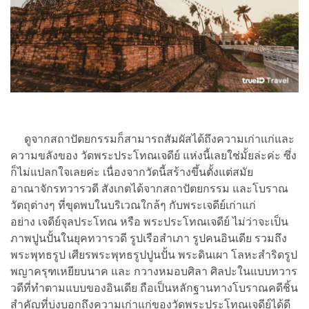
ดูจากสถาปัตยกรรมก็สามารถสัมผัสได้ถึงความเก่าแก่และ
ความขลังของ วัดพระประโทณเจดีย์ แห่งนี้เลยใช่มั้ยล่ะค่ะ ซึ่ง
ก็ไม่แปลกใจเลยค่ะ เนื่องจากวัดนี้สร้างขึ้นตั้งแต่สมัย
อาณาจักรทวารวดี สังเกตได้จากสถาปัตยกรรม และโบราณ
วัตถุต่างๆ ที่ขุดพบในบริเวณใกล้ๆ กับพระเจดีย์เก่าแก่
อย่าง เจดีย์จุลประโทณ หรือ พระประโทณเจดีย์ ไม่ว่าจะเป็น
ภาพปูนปั้นในยุคทวารวดี รูปเรือสำเภา รูปคนอินเดีย รวมถึง
พระพุทธรูป เศียรพระพุทธรูปปูนปั้น พระดินเผา โลหะสำริดรูป
พญาครุฑเหยียบนาค และ กวางหมอบศิลา ศิลปะในแบบทวาร
วดีที่ทำตามแบบของอินเดีย ถือเป็นหลักฐานทางโบราณคดีชิ้น
สำคัญที่บ่งบอกถึงความเก่าแก่ของวัดพระประโทณเจดีย์ได้ดี