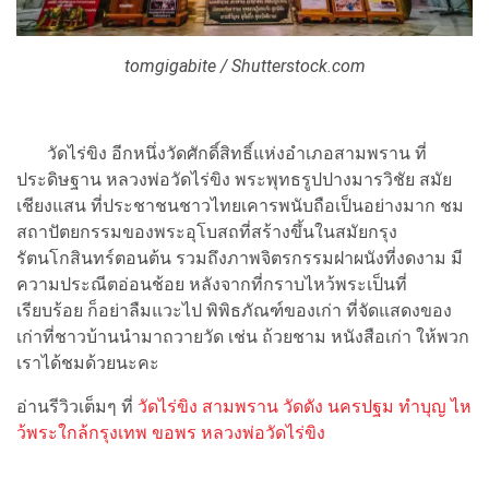
tomgigabite / Shutterstock.com
วัดไร่ขิง อีกหนึ่งวัดศักดิ์สิทธิ์แห่งอำเภอสามพราน ที่
ประดิษฐาน หลวงพ่อวัดไร่ขิง พระพุทธรูปปางมารวิชัย สมัย
เชียงแสน ที่ประชาชนชาวไทยเคารพนับถือเป็นอย่างมาก ชม
สถาปัตยกรรมของพระอุโบสถที่สร้างขึ้นในสมัยกรุง
รัตนโกสินทร์ตอนต้น รวมถึงภาพจิตรกรรมฝาผนังที่งดงาม มี
ความประณีตอ่อนช้อย หลังจากที่กราบไหว้พระเป็นที่
เรียบร้อย ก็อย่าลืมแวะไป พิพิธภัณฑ์ของเก่า ที่จัดแสดงของ
เก่าที่ชาวบ้านนำมาถวายวัด เช่น ถ้วยชาม หนังสือเก่า ให้พวก
เราได้ชมด้วยนะคะ
อ่านรีวิวเต็มๆ ที่
วัดไร่ขิง สามพราน วัดดัง นครปฐม ทำบุญ ไห
ว้พระใกล้กรุงเทพ ขอพร หลวงพ่อวัดไร่ขิง