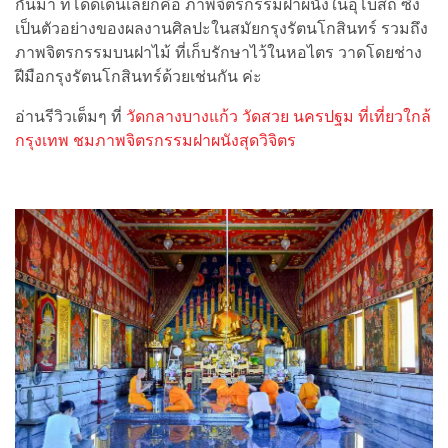
กันมา ที่โดดเด่นเลยก็คือ ภาพจิตรกรรมฝาผนังในอุโบสถ ซึ่ง
เป็นตัวอย่างของผลงานศิลปะในสมัยกรุงรัตนโกสินทร์ รวมถึง
ภาพจิตรกรรมบนฝาไม้ ที่เก็บรักษาไว้ในหอไตร วาดโดยช่าง
ฝีมือกรุงรัตนโกสินทร์ด้วยเช่นกัน ค่ะ
อ่านรีวิวเต็มๆ ที่
วัดกลางบางแก้ว วัดสวย นครปฐม ที่เที่ยวใกล้
กรุงเทพ ชมภาพจิตรกรรมฝาผนังสุดวิจิตร