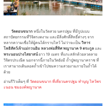
วัดดอนขนาก
หนึ่งในวัดสวย นครปฐม ที่มีรูปแบบ
สถาปัตยกรรมที่วิจิตรงดงาม และมีสิ่งศักดิ์สิทธิ์ต่างๆ จาก
หลากความเชื่อให้ผู้คนได้กราบไหว้ ไม่ว่าจะเป็น
วิหาร
โพธิสัตว์เจ้าแม่กวนอิม หลวงพ่อสี่ทิศ
พญานาค 9 ตระกูล
และ
พระนอนปางไสยาสน์
19 เมตร ที่แกะสลักด้วยลวดลาย
ยาว
วิจิตรประณีต
ที่
นอกจากนี้ภายในวัดยังมี
ถ้ำปู่พญานาคราช
เราสามาถเดินลอดถ้ำเข้าไปชมความสวยงามภายในถ้ำได้
ด้วย
อ่านรีวิวเต็มๆ ที่
วัดดอนขนาก ที่เที่ยวนครปฐม ทำบุญ ไหว้พร
ะนอน ชมองค์พญานาค