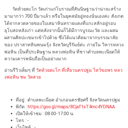
วัดห้วยตะโก วัดเก่าแก่โบราณที่สันนิษฐานว่าน่าจะสร้าง
ยุคสมัยอู่ทองนั่นเองค่ะ สังเกต
มามากว่า 700 ปีมาแล้ว หรือใน
ได้จากลวดลายของใบเสมาหินทรายแดงที่แกะสลักอยู่รอบ
อุโบสถหลังเก่า แต่หลังจากนั้นก็ได้มีการบูรณะวัด และผสม
ผสานศิลปะเขมรเข้าไปด้วย ซึ่งได้แนวคิดมาจากบรรณาลัย
ของ ปราสาทหินพนมรุ้ง จังหวัดบุรีรัมย์ค่ะ ภายใน วิหารหลวง
พ่อหิน เป็นที่ประดิษฐาน
หลวงพ่อหิน ที่ชาวตำบลพะเนียดให้
ความเคารพนับถือเป็นอย่างมาก
อ่านรีวิวเต็มๆ ที่
วัดห้วยตะโก ที่เที่ยวนครปฐม ไหว้ขอพร หลว
งพ่อหิน ชม วัดสวย
ที่อยู่ : ตำบลพะเนียด อำเภอนครชัยศรี จังหวัดนครปฐม
พิกัด :
https://goo.gl/maps/8Cjaf1sT4mc4YDNAA
เปิดให้เข้าชม : 08.00-17.00 น.
โทร : -
เว็บไซต์ : -