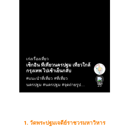
1. วัดพระปฐมเจดีย์ราชวรมหาวิหาร