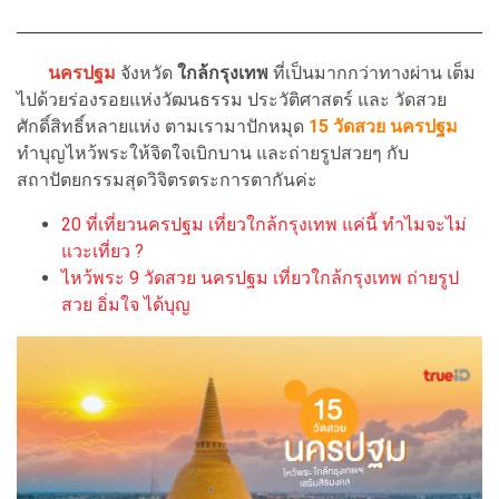
นครปฐม
จังหวัด
ใกล้กรุงเทพ
ที่เป็นมากกว่าทางผ่าน เต็ม
ไปด้วยร่องรอยแห่งวัฒนธรรม ประวัติศาสตร์ และ วัดสวย
ศักดิ์สิทธิ์หลายแห่ง ตามเรามาปักหมุด
15 วัดสวย นครปฐม
ทำบุญไหว้พระให้จิตใจเบิกบาน และถ่ายรูปสวยๆ กับ
สถาปัตยกรรมสุดวิจิตรตระการตากันค่ะ
20 ที่เที่ยวนครปฐม เที่ยวใกล้กรุงเทพ แค่นี้ ทำไมจะไม่
แวะเที่ยว ?
ไหว้พระ 9 วัดสวย นครปฐม เที่ยวใกล้กรุงเทพ ถ่ายรูป
สวย อิ่มใจ ได้บุญ