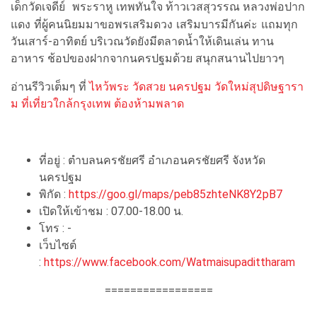
เด็กวัดเจดีย์
พระราหู เทพทันใจ ท้าวเวสสุวรรณ หลวงพ่อปาก
ที่ผู้คนนิยมมาขอพรเสริมดวง เสริมบารมีกันค่ะ แถม
แดง
ทุก
วันเสาร์-อาทิตย์ บริเวณวัดยังมีตลาดน้ำให้เดินเล่น ทาน
อาหาร ช้อปของฝากจากนครปฐมด้วย สนุกสนานไปยาวๆ
อ่านรีวิวเต็มๆ ที่
ไหว้พระ วัดสวย นครปฐม วัดใหม่สุปดิษฐารา
ม ที่เที่ยวใกล้กรุงเทพ ต้องห้ามพลาด
ที่อยู่ : ตำบลนครชัยศรี อำเภอนครชัยศรี จังหวัด
นครปฐม
พิกัด :
https://goo.gl/maps/peb85zhteNK8Y2pB7
เปิดให้เข้าชม : 07.00-18.00 น.
โทร : -
เว็บไซต์
:
https://www.facebook.com/Watmaisupadittharam
=================