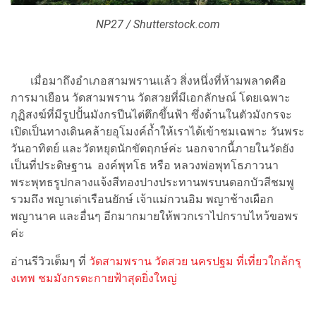
NP27 / Shutterstock.com
เมื่อมาถึงอำเภอสามพรานแล้ว สิ่งหนึ่งที่ห้ามพลาดคือ
การมาเยือน วัดสามพราน วัดสวยที่มีเอกลักษณ์ โดยเฉพาะ
กุฏิสงฆ์ที่มีรูปปั้นมังกรปีนไต่ตึกขึ้นฟ้า ซึ่งด้านในตัวมังกรจะ
เปิดเป็นทางเดินคล้ายอุโมงค์ถ้ำให้เราได้เข้าชมเฉพาะ วันพระ
วันอาทิตย์ และวัดหยุดนักขัตฤกษ์ค่ะ นอกจากนี้ภายในวัดยัง
เป็นที่ประดิษฐาน องค์พุทโธ หรือ หลวงพ่อพุทโธภาวนา
พระพุทธรูปกลางแจ้งสีทองปางประทานพรบนดอกบัวสีชมพู
รวมถึง พญาเต่าเรือนยักษ์ เจ้าแม่กวนอิม พญาช้างเผือก
พญานาค และอื่นๆ อีกมากมายให้พวกเราไปกราบไหว้ขอพร
ค่ะ
อ่านรีวิวเต็มๆ ที่
วัดสามพราน วัดสวย นครปฐม ที่เที่ยวใกล้กรุ
งเทพ ชมมังกรตะกายฟ้าสุดยิ่งใหญ่