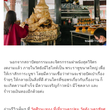
นอกจากสถาปัตยกรรมและจิตรกรรมฝาผนังสุดวิจิตร
งดงามแล้ว ภายในวัดยังมีไฮไลท์เป็น พระราหูขนาดใหญ่ เพื่อ
ให้เราสักการะบูชา โดยมีความเชื่อว่าท่านจะช่วยปัดเป่าเรื่อง
ร้ายๆ ให้กลายเป็นสิ่งที่ดี ส่วนใครที่ขอพรเกี่ยวกับเรื่องงาน ก็
จะเกิดความสำเร็จ มีความเจริญก้าวหน้า มีโชคลาภ และ
ร่ำรวยเงินทองอีกด้วยค่ะ
อ่านรีวิวเต็มๆ ที่
วัดศีรษะทอง ที่เที่ยวนครปฐม วัดดัง นครชัยศ