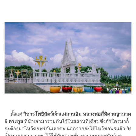
ตั้งแต่
วิหารโพธิสัตว์เจ้าแม่กวนอิม หลวงพ่อสี่ทิศ พญานาค
9 ตระกูล
ที่นำเอามารวมกันไว้ในสถานที่เดียว ซึ่งถ้าใครมาก็
จะต้องมาไหว้ขอพรกันเลยค่ะ นอกจากจะได้ไหว้ขอพรแล้ว ยัง
เป็นมุมถ่ายรูปสวยๆ ไว้ให้นักท่องเที่ยวมาแชะภาพกันด้วย