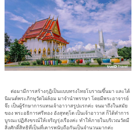
ต่อมามีการสร้างกุฎิเป็นแบบทรงไทยโบราณขึ้นมา และได้
นิมนต์พระภิกษุวัดไผ่ล้อม มาจำนำพรรษา โดยมีพระอาจารย์
จ๊ะ เป็นผู้รักษาการแทนเจ้าอาวาสรูปแรกค่ะ จนมาถึงในสมัย
ของ พระอธิการศรีทอง อังสุทตฺโต เป็นเจ้าอาวาส ก็ได้ทำการ
บูรณะปฏิสังขรณ์ให้เจริญรุ่งเรืองค่ะ ทำให้ภายในบริเวณวัดมี
สิ่งศักดิ์สิทธิที่เป็นที่เคารพนับถือกันเป็นจำนวนมากค่ะ