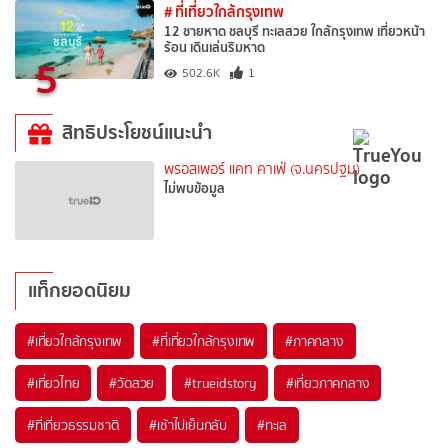
# ที่เที่ยวใกล้กรุงเทพ
12 ชายหาด ชลบุรี ทะเลสวย ใกล้กรุงเทพ เที่ยวหน้า
ร้อน เดินเล่นริมหาด
5
502.6K
1
สิทธิประโยชน์แนะนำ
พรอสเพอร์ แคท คาเฟ่ (จ.นครปฐม)
ไม่พบข้อมูล
แท็กยอดนิยม
#เที่ยวใกล้กรุงเทพ
#ที่เที่ยวใกล้กรุงเทพ
#ภาคกลาง
#เที่ยวไทย
#วัดสวย
#trueidstory
#เที่ยวภาคกลาง
#ที่เที่ยวธรรมชาติ
#เช้าไปเย็นกลับ
#ทะเล