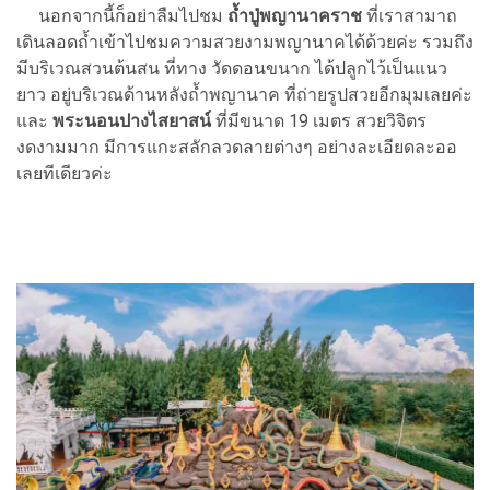
นอกจากนี้ก็อย่าลืมไปชม
ถ้ำปู่พญานาคราช
ที่เราสามาถ
เดินลอดถ้ำเข้าไปชมความสวยงามพญานาคได้ด้วยค่ะ รวมถึง
มีบริเวณสวนต้นสน ที่ทาง วัดดอนขนาก ได้ปลูกไว้เป็นแนว
ยาว อยู่บริเวณด้านหลังถ้ำพญานาค ที่ถ่ายรูปสวยอีกมุมเลยค่ะ
และ
พระนอนปางไสยาสน์
ที่มีขนาด 19 เมตร สวยวิจิตร
งดงามมาก มีการแกะสลักลวดลายต่างๆ อย่างละเอียดละออ
เลยทีเดียวค่ะ