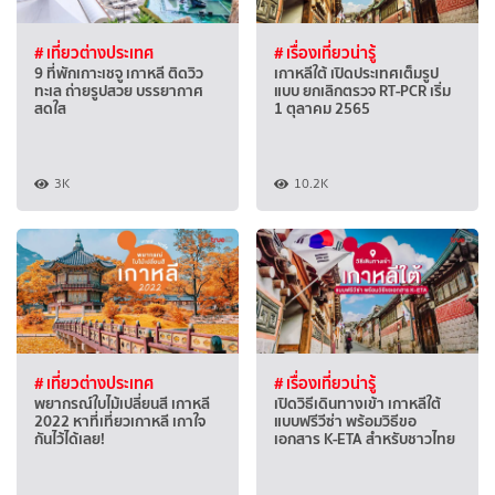
# เที่ยวต่างประเทศ
# เรื่องเที่ยวน่ารู้
9 ที่พักเกาะเชจู เกาหลี ติดวิว
เกาหลีใต้ เปิดประเทศเต็มรูป
ทะเล ถ่ายรูปสวย บรรยากาศ
แบบ ยกเลิกตรวจ RT-PCR เริ่ม
สดใส
1 ตุลาคม 2565
3K
10.2K
# เที่ยวต่างประเทศ
# เรื่องเที่ยวน่ารู้
พยากรณ์ใบไม้เปลี่ยนสี เกาหลี
เปิดวิธีเดินทางเข้า เกาหลีใต้
2022 หาที่เที่ยวเกาหลี เกาใจ
แบบฟรีวีซ่า พร้อมวิธีขอ
กันไว้ได้เลย!
เอกสาร K-ETA สำหรับชาวไทย