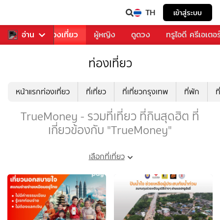
TH
เข้าสู่ระบบ
อาหาร
อ่าน
ท่องเที่ยว
ผู้หญิง
ดูดวง
ทรูไอดี ครีเอเตอร
ท่องเที่ยว
หน้าแรกท่องเที่ยว
ที่เที่ยว
ที่เที่ยวกรุงเทพ
ที่พัก
ท
TrueMoney - รวมที่เที่ยว ที่กินสุดฮิต ที่
เกี่ยวข้องกับ "TrueMoney"
เลือกที่เที่ยว