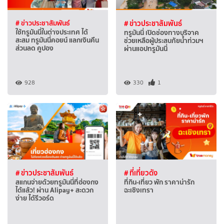
# ข่าวประชาสัมพันธ์
# ข่าวประชาสัมพันธ์
ใช้ทรูมันนี่ในต่างประเทศ ได้
ทรูมันนี่ เปิดช่องทางบริจาค
สะสม ทรูมันนี่คอยน์ แลกเงินคืน
ช่วยเหลือผู้ประสบภัยน้ำท่วมฯ
ส่วนลด คูปอง
ผ่านแอปทรูมันนี่
928
330
1
# ข่าวประชาสัมพันธ์
# ที่เที่ยวดัง
สแกนจ่ายด้วยทรูมันนี่ที่ฮ่องกง
ที่กิน-เที่ยว พัก ราคาน่ารัก
ได้แล้ว! ผ่าน Alipay+ สะดวก
ฉะเชิงเทรา
ง่าย ได้รีวอร์ด