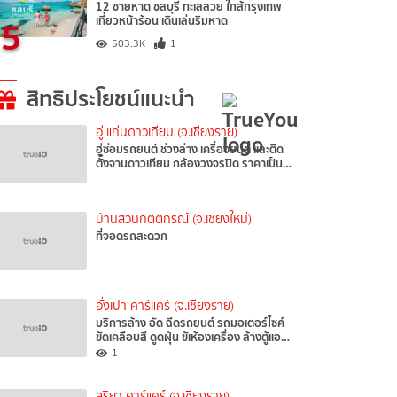
12 ชายหาด ชลบุรี ทะเลสวย ใกล้กรุงเทพ
5
เที่ยวหน้าร้อน เดินเล่นริมหาด
503.3K
1
สิทธิประโยชน์แนะนำ
อู่ แก่นดาวเทียม (จ.เชียงราย)
ฮู่ซ่อมรถยนต์ ช่วงล่าง เครื่องยนต์ และติด
ตั้งจานดาวเทียม กล้องวงจรปิด ราคาเป็น…
บ้านสวนกิตติกรณ์ (จ.เชียงใหม่)
ที่จอดรถสะดวก
อั่งเปา คาร์แคร์ (จ.เชียงราย)
บริการล้าง อัด ฉีดรถยนต์ รถมอเตอร์ไซค์
ขัดเคลือบสี ดูดฝุ่น ขัเห้องเครื่อง ล้างตู้แอ…
1
สุริยา คาร์แคร์ (จ.เชียงราย)