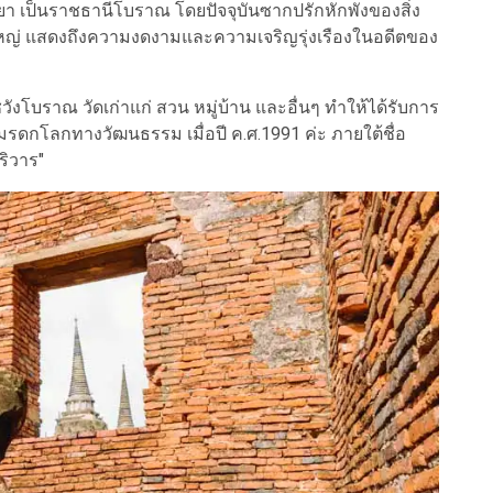
ธยา เป็นราชธานีโบราณ โดยปัจจุบันซากปรักหักพังของสิ่ง
ใหญ่ แสดงถึงความงดงามและความเจริญรุ่งเรืองในอดีตของ
บราณ วัดเก่าแก่ สวน หมู่บ้าน และอื่นๆ ทำให้ได้รับการ
มรดกโลกทางวัฒนธรรม เมื่อปี ค.ศ.1991 ค่ะ ภายใต้ชื่อ
ริวาร"