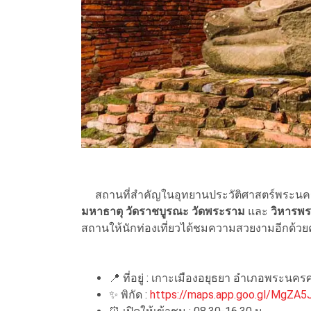
สถานที่สำคัญในอุทยานประวัติศาสตร์พระนคร
มหาธาตุ วัดราชบูรณะ วัดพระราม
และ
วิหารพ
สถานให้นักท่องเที่ยวได้ชมความสวยงามอีกด้วย
📍 ที่อยู่ : เกาะเมืองอยุธยา อำเภอพระนค
✨ พิกัด :
https://maps.app.goo.gl/MgZ