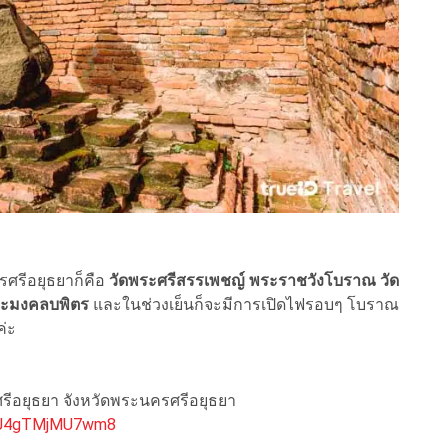
ศรีอยุธยาก็คือ
วัดพระศรีสรรเพชญ์ พระราชวังโบราณ วัด
ระมงคลบพิตร
และในช่วงเย็นก็จะมีการเปิดไฟรอบๆ โบราณ
ค่ะ
รศรีอยุธยา จังหวัดพระนครศรีอยุธยา
A5J4gTMjMU7wm8