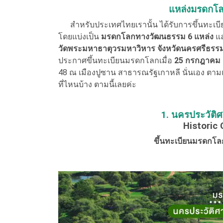
แหล่งมรดกโ
สำหรับประเทศไทยเรานั้น ได้รับการขึ้นทะเบี
โดยแบ่งเป็น
มรดกโลกทางวัฒนธรรม 6 แหล่ง
แ
วัดพระมหาธาตุวรมหาวิหาร จังหวัดนครศรีธรร
ประกาศขึ้นทะเบียนมรดกโลกเมื่อ
25 กรกฎาคม 
48 ณ เมืองปูซาน สาธารณรัฐเกาหลี นั่นเอง ตาม
ที่ไหนบ้าง ตามนี้เลยค่ะ
1. นครประวัติ
Historic 
ขึ้นทะเบียนมรดกโลก