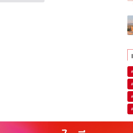
#
#
#
#