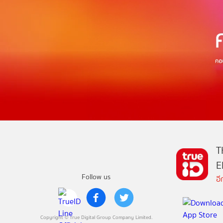
T
E
Follow us
อ
Copyright © True Digital Group Company Limited.