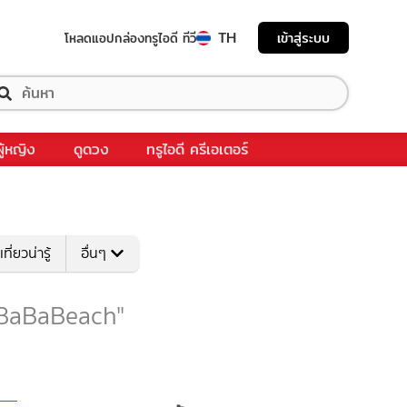
TH
เข้าสู่ระบบ
โหลดแอป
กล่องทรูไอดี ทีวี
ผู้หญิง
ดูดวง
ทรูไอดี ครีเอเตอร์
เที่ยวน่ารู้
อื่นๆ
บ "BaBaBeach"