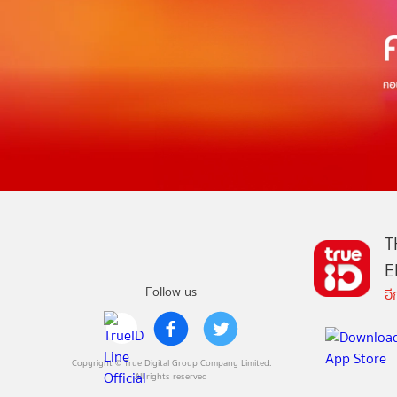
T
E
Follow us
อ
Copyright © True Digital Group Company Limited.
All rights reserved