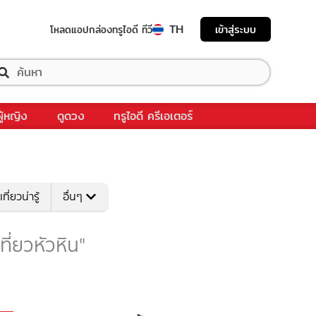
TH
เข้าสู่ระบบ
โหลดแอป
กล่องทรูไอดี ทีวี
ผู้หญิง
ดูดวง
ทรูไอดี ครีเอเตอร์
เที่ยวน่ารู้
อื่นๆ
เที่ยวหัวหิน"